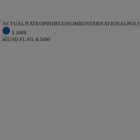
ACTUALITATE
OPINII
ECONOMIE
INTERNATIONAL
POLI
5.2489
4.5480