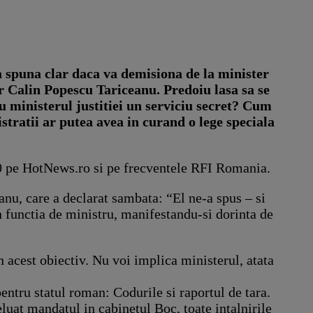
sa spuna clar daca va demisiona de la minister
r Calin Popescu Tariceanu. Predoiu lasa sa se
u ministerul justitiei un serviciu secret? Cum
ratii ar putea avea in curand o lege speciala
00 pe HotNews.ro si pe frecventele RFI Romania.
eanu, care a declarat sambata: “El ne-a spus – si
 functia de ministru, manifestandu-si dorinta de
n acest obiectiv. Nu voi implica ministerul, atata
entru statul roman: Codurile si raportul de tara.
eluat mandatul in cabinetul Boc, toate intalnirile