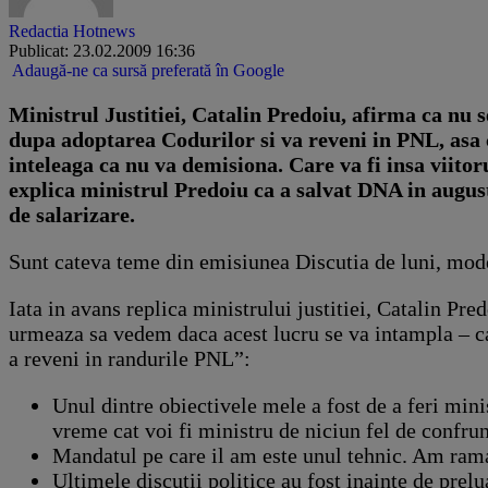
Redactia Hotnews
Publicat: 23.02.2009 16:36
Adaugă-ne ca sursă preferată în Google
Ministrul Justitiei, Catalin Predoiu, afirma ca nu s
dupa adoptarea Codurilor si va reveni in PNL, asa 
inteleaga ca nu va demisiona. Care va fi insa viito
explica ministrul Predoiu ca a salvat DNA in augus
de salarizare.
Sunt cateva teme din emisiunea Discutia de luni, mod
Iata in avans replica ministrului justitiei, Catalin Pr
urmeaza sa vedem daca acest lucru se va intampla – ca 
a reveni in randurile PNL”:
Unul dintre obiectivele mele a fost de a feri mini
vreme cat voi fi ministru de niciun fel de confrun
Mandatul pe care il am este unul tehnic. Am ramas
Ultimele discutii politice au fost inainte de prel