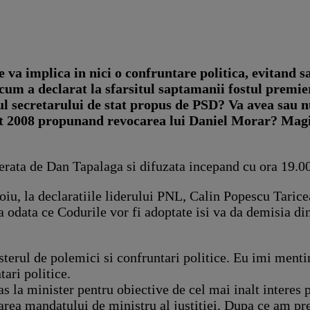
e va implica in nici o confruntare politica, evitand 
cum a declarat la sfarsitul saptamanii fostul premie
rul secretarului de stat propus de PSD? Va avea sau n
t 2008 propunand revocarea lui Daniel Morar? Magist
erata de Dan Tapalaga si difuzata incepand cu ora 19.
edoiu, la declaratiile liderului PNL, Calin Popescu Taric
odata ce Codurile vor fi adoptate isi va da demisia din
sterul de polemici si confruntari politice. Eu imi menti
tari politice.
 la minister pentru obiective de cel mai inalt interes p
uarea mandatului de ministru al justitiei. Dupa ce am pr