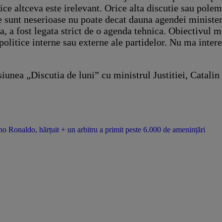
ce altceva este irelevant. Orice alta discutie sau polem
re sunt neserioase nu poate decat dauna agendei minister
 a fost legata strict de o agenda tehnica. Obiectivul me
 politice interne sau externe ale partidelor. Nu ma inte
isiunea „Discutia de luni” cu ministrul Justitiei, Catal
o Ronaldo, hărțuit + un arbitru a primit peste 6.000 de amenințări