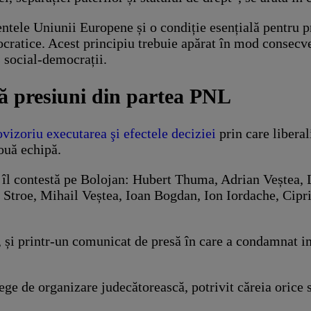
ntele Uniunii Europene și o condiție esențială pentru p
mocratice. Acest principiu trebuie apărat în mod consecv
s social-democrații.
ă presiuni din partea PNL
vizoriu executarea şi efectele deciziei
prin care libera
nouă echipă.
care îl contestă pe Bolojan: Hubert Thuma, Adrian Vește
 Stroe, Mihail Veștea, Ioan Bogdan, Ion Iordache, Cipr
, și printr-un comunicat de presă în care a condamnat im
lege de organizare judecătorească, potrivit căreia orice