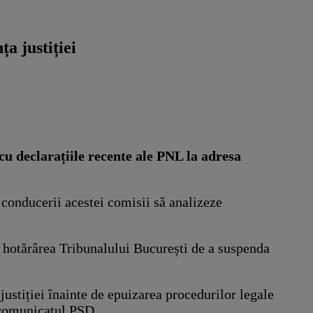
a justiției
u declarațiile recente ale PNL la adresa
conducerii acestei comisii să analizeze
pă hotărârea Tribunalului București de a suspenda
 justiției înainte de epuizarea procedurilor legale
în comunicatul PSD.