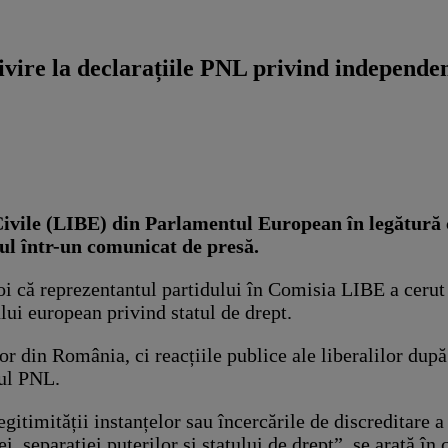
ire la declarațiile PNL privind independenț
ivile (LIBE) din Parlamentul European în legătură c
ul într-un comunicat de presă.
 că reprezentantul partidului în Comisia LIBE a cerut 
ului european privind statul de drept.
lor din România, ci reacțiile publice ale liberalilor du
sul PNL.
gitimității instanțelor sau încercările de discreditare a
ei, separației puterilor și statului de drept”, se arată 