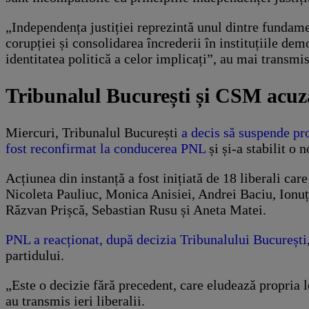
„Independența justiției reprezintă unul dintre fundame
corupției și consolidarea încrederii în instituțiile de
identitatea politică a celor implicați”, au mai transmi
Tribunalul București și CSM acuz
Miercuri, Tribunalul București
a decis să suspende pro
fost reconfirmat la conducerea PNL
și și-a stabilit o 
Acțiunea din instanță a fost inițiată de 18 liberali 
Nicoleta Pauliuc, Monica Anisiei, Andrei Baciu, Ionuț
Răzvan Prișcă, Sebastian Rusu și Aneta Matei.
PNL a reacționat, după decizia Tribunalului București
partidului.
„Este o decizie fără precedent, care eludează propria 
au transmis ieri liberalii.