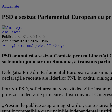
Actualitate
PSD a sesizat Parlamentul European cu priv
Ana Teșcan
Publicat: 02.07.2026 19:46
Actualizat: 02.07.2026 19:46
Adaugă-ne ca sursă preferată în Google
PSD anunță că a sesizat Comisia pentru Libertăți C
sistemului judiciar din România, a transmis partid
Delegația PSD din Parlamentul European a transmis joi
declarațiile recente ale liderilor PNL în cadrul dialog
Potrivit PSD, solicitarea nu vizează deciziile instanțe
provizoriu deciziile prin care a fost convocat Congre
„Presiunile publice asupra magistraților, contestarea le
sunt incompatibile cu principiile independenței justiți