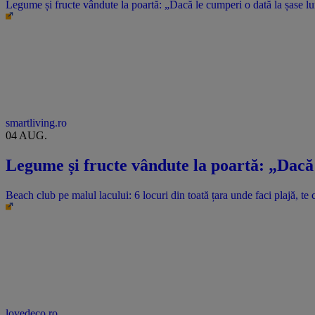
Legume și fructe vândute la poartă: „Dacă le cumperi o dată la șase l
smartliving.ro
04 AUG.
Legume și fructe vândute la poartă: „Dacă 
Beach club pe malul lacului: 6 locuri din toată țara unde faci plajă, te c
lovedeco.ro