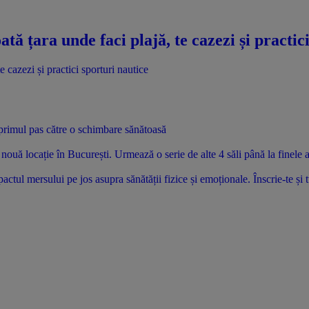
ată țara unde faci plajă, te cazezi și practic
i primul pas către o schimbare sănătoasă
uă locație în București. Urmează o serie de alte 4 săli până la finele 
tul mersului pe jos asupra sănătății fizice și emoționale. Înscrie-te și 