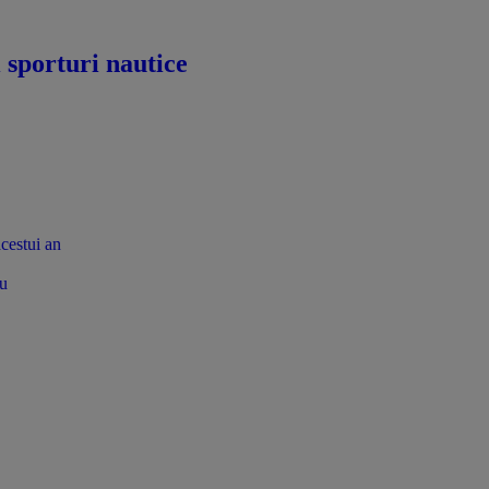
i sporturi nautice
acestui an
tu