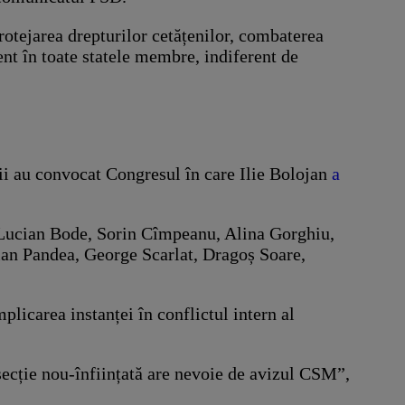
rotejarea drepturilor cetățenilor, combaterea
ent în toate statele membre, indiferent de
lii au convocat Congresul în care Ilie Bolojan
a
a, Lucian Bode, Sorin Cîmpeanu, Alina Gorghiu,
ian Pandea, George Scarlat, Dragoș Soare,
plicarea instanței în conflictul intern al
 secție nou-înființată are nevoie de avizul CSM”,