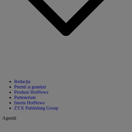
Redacția
Premii și granturi
Produse HotNews
Parteneriate
Istoria HotNews
ZYX Publishing Group
Agentii