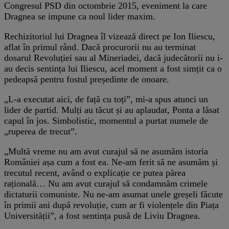
Congresul PSD din octombrie 2015, eveniment la care
Dragnea se impune ca noul lider maxim.
Rechizitoriul lui Dragnea îl vizează direct pe Ion Iliescu,
aflat în primul rând. Dacă procurorii nu au terminat
dosarul Revoluției sau al Mineriadei, dacă judecătorii nu i-
au decis sentința lui Iliescu, acel moment a fost simțit ca o
pedeapsă pentru fostul președinte de onoare.
„L-a executat aici, de față cu toți”, mi-a spus atunci un
lider de partid. Mulți au tăcut și au aplaudat, Ponta a lăsat
capul în jos. Simbolistic, momentul a purtat numele de
„ruperea de trecut”.
„Multă vreme nu am avut curajul să ne asumăm istoria
României așa cum a fost ea. Ne-am ferit să ne asumăm și
trecutul recent, având o explicație ce putea părea
rațională… Nu am avut curajul să condamnăm crimele
dictaturii comuniste. Nu ne-am asumat unele greșeli făcute
în primii ani după revoluție, cum ar fi violențele din Piața
Universității”, a fost sentința pusă de Liviu Dragnea.