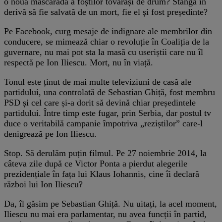
o nouă mascaradă a foștilor tovarăși de drum? Stânga în
derivă să fie salvată de un mort, fie el și fost președinte?
Pe Facebook, curg mesaje de indignare ale membrilor din
conducere, se mimează chiar o revoluție în Coaliția de la
guvernare, nu mai pot sta la masă cu useriștii care nu îl
respectă pe Ion Iliescu. Mort, nu în viață.
Tonul este ținut de mai multe televiziuni de casă ale
partidului, una controlată de Sebastian Ghiță, fost membru
PSD și cel care și-a dorit să devină chiar președintele
partidului. Între timp este fugar, prin Serbia, dar postul tv
duce o veritabilă campanie împotriva „reziștilor” care-l
denigrează pe Ion Iliescu.
Stop. Să derulăm puțin filmul. Pe 27 noiembrie 2014, la
câteva zile după ce Victor Ponta a pierdut alegerile
prezidențiale în fața lui Klaus Iohannis, cine îi declară
război lui Ion Iliescu?
Da, îl găsim pe Sebastian Ghiță. Nu uitați, la acel moment,
Iliescu nu mai era parlamentar, nu avea funcții în partid,