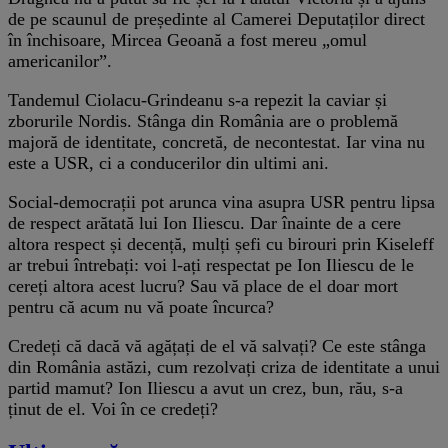
de pe scaunul de președinte al Camerei Deputaților direct
în închisoare, Mircea Geoană a fost mereu „omul
americanilor”.
Tandemul Ciolacu-Grindeanu s-a repezit la caviar și
zborurile Nordis. Stânga din România are o problemă
majoră de identitate, concretă, de necontestat. Iar vina nu
este a USR, ci a conducerilor din ultimi ani.
Social-democrații pot arunca vina asupra USR pentru lipsa
de respect arătată lui Ion Iliescu. Dar înainte de a cere
altora respect și decență, mulți șefi cu birouri prin Kiseleff
ar trebui întrebați: voi l-ați respectat pe Ion Iliescu de le
cereți altora acest lucru? Sau vă place de el doar mort
pentru că acum nu vă poate încurca?
Credeți că dacă vă agățați de el vă salvați? Ce este stânga
din România astăzi, cum rezolvați criza de identitate a unui
partid mamut? Ion Iliescu a avut un crez, bun, rău, s-a
ținut de el. Voi în ce credeți?