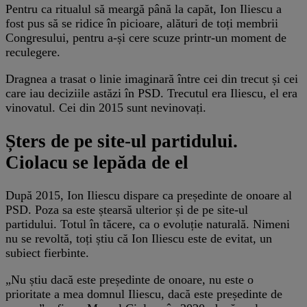
Pentru ca ritualul să meargă până la capăt, Ion Iliescu a
fost pus să se ridice în picioare, alături de toți membrii
Congresului, pentru a-și cere scuze printr-un moment de
reculegere.
Dragnea a trasat o linie imaginară între cei din trecut și cei
care iau deciziile astăzi în PSD. Trecutul era Iliescu, el era
vinovatul. Cei din 2015 sunt nevinovați.
Șters de pe site-ul partidului.
Ciolacu se lepăda de el
După 2015, Ion Iliescu dispare ca președinte de onoare al
PSD. Poza sa este ștearsă ulterior și de pe site-ul
partidului. Totul în tăcere, ca o evoluție naturală. Nimeni
nu se revoltă, toți știu că Ion Iliescu este de evitat, un
subiect fierbinte.
„Nu știu dacă este președinte de onoare, nu este o
prioritate a mea domnul Iliescu, dacă este președinte de