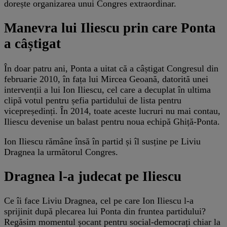
dorește organizarea unui Congres extraordinar.
Manevra lui Iliescu prin care Ponta
a câștigat
În doar patru ani, Ponta a uitat că a câștigat Congresul din
februarie 2010, în fața lui Mircea Geoană, datorită unei
intervenții a lui Ion Iliescu, cel care a decuplat în ultima
clipă votul pentru șefia partidului de lista pentru
vicepreședinți. În 2014, toate aceste lucruri nu mai contau,
Iliescu devenise un balast pentru noua echipă Ghiță-Ponta.
Ion Iliescu rămâne însă în partid și îl susține pe Liviu
Dragnea la următorul Congres.
Dragnea l-a judecat pe Iliescu
Ce îi face Liviu Dragnea, cel pe care Ion Iliescu l-a
sprijinit după plecarea lui Ponta din fruntea partidului?
Regăsim momentul șocant pentru social-democrați chiar la