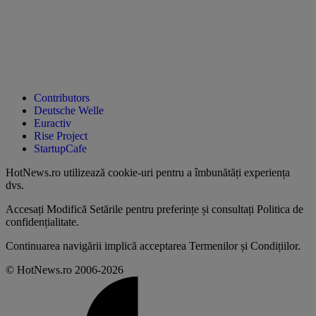
Contributors
Deutsche Welle
Euractiv
Rise Project
StartupCafe
HotNews.ro utilizează
cookie-uri pentru a îmbunătăți experiența
dvs
.
Accesați
Modifică Setările
pentru preferințe și consultați
Politica de
confidențialitate
.
Continuarea navigării implică acceptarea
Termenilor și Condițiilor
.
© HotNews.ro 2006-2026