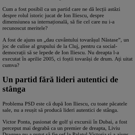
Cum a fost posibil ca un partid care ne dă lecții astăzi
despre rolul istoric jucat de Ion Iliescu, despre
dimensiunea sa internațională, să fie cel care nu i-a
recunoscut meritele?
A fost de ajuns un „dau cuvântului tovarășul Năstase”, un
joc de culise al grupului de la Cluj, pentru ca social-
democrații să se lepede de Ion Iliescu. Nu dreapta l-a
executat în aprilie 2005, ci foștii tovarăși de drum. Ați uitat
cumva?
Un partid fără lideri autentici de
stânga
Problema PSD este că după Ion Iliescu, cu toate păcatele
sale, nu a reușit să producă lideri autentici de stânga.
Victor Ponta, pasionat de golf și excursii în Dubai, a fost
perceput mai degrabă ca un premier de dreapta, Liviu
Dragnea nu a putut să fie șef la Palatul Victoria și a ajuns