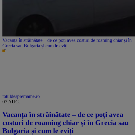
Vacanța în străinătate – de ce poți avea costuri de roaming chiar și în
Grecia sau Bulgaria și cum le eviți
totuldespremame.ro
07 AUG.
Vacanța în străinătate – de ce poți avea
costuri de roaming chiar și în Grecia sau
Bulgaria și cum le eviți