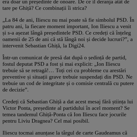
era doar un președinte de onoare. De ce îl deranja atât de
tare pe Ghiță? Ce combinații îi strica?
„La 84 de ani, Iliescu nu mai poate să fie simbolul PSD. În
patru ani, la fiecare moment important, Ion Iliescu a venit
și s-a așezat lângă președintele PSD. Ce credeți că înțeleg
oamenii de 25 de ani că stă lângă noi și decide lucruri?”, a
intervenit Sebastian Ghiță, la Digi24.
Într-un comunicat de presă dat după o ședință de partid,
fostul deputat PSD a fost și mai explicit: „Ion Iliescu
trebuie să se retragă!… Toți cei cu probleme cu arestări
preventive și situații grave trebuie suspendați din PSD. Ne
trebuie un cod de integritate și o comisie centrală cu putere
de decizie”.
Credeți că Sebastian Ghiță a dat acest mesaj fără știința lui
Victor Ponta, președinte al partidului în acel moment? Se
temea tandemul Ghiță-Ponta că Ion Iliescu face jocurile
pentru Liviu Dragnea? Cel mai posibil.
Iliescu tocmai anunțase la târgul de carte Gaudeamus că