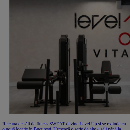
Rețeaua de săli de fitness SWEAT devine Level Up și se extinde cu
o nouă locație în București. Urmează o serie de alte 4 săli până la