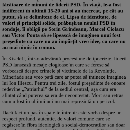
făcătoare de minuni de liderii PSD. În viață, le-a fost
indiferent în ultimii 15-20 ani și au încercat, pe cât au
putut, să se delimiteze de el. Lipsa de identitate, de
valori și principii solide, prăbușirea noului PSD în
sondaje, îi obligă pe Sorin Grindeanu, Marcel Ciolacu
sau Victor Ponta să se lipească de imaginea unui fost
președinte cu care nu au împărțit vreo idee, cu care nu
au mai nimic în comun.
În Kiseleff, într-o adevărată procesiune de ipocrizie, liderii
PSD lansează mesaje elogioase în care se feresc să
vorbească despre crimele și victimele de la Revoluție,
Mineriade sau vreo pată care ar putea să întineze imaginea
lui Ion Iliescu. Pentru trei zile, fostul președinte de onoare
redevine „Patriarhul” de la sediul central, așa cum era
alintat când puterea sa era de necontestat. Mort sau retras
cum a fost în ultimii ani nu mai reprezintă un pericol.
Dacă faci un pas în spate te întrebi: este vorba despre un
respect profund, autentic, de valori comune care se
regăsesc în fibra ideologică a social-democraților sau doar