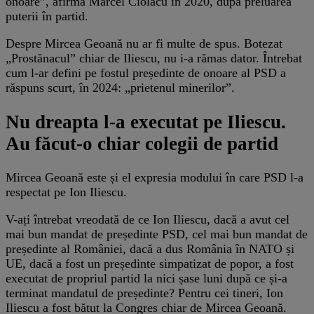
onoare”, afirma Marcel Ciolacu în 2020, după preluarea
puterii în partid.
Despre Mircea Geoană nu ar fi multe de spus. Botezat
„Prostănacul” chiar de Iliescu, nu i-a rămas dator. Întrebat
cum l-ar defini pe fostul președinte de onoare al PSD a
răspuns scurt, în 2024: „prietenul minerilor”.
Nu dreapta l-a executat pe Iliescu.
Au făcut-o chiar colegii de partid
Mircea Geoană este și el expresia modului în care PSD l-a
respectat pe Ion Iliescu.
V-ați întrebat vreodată de ce Ion Iliescu, dacă a avut cel
mai bun mandat de președinte PSD, cel mai bun mandat de
președinte al României, dacă a dus România în NATO și
UE, dacă a fost un președinte simpatizat de popor, a fost
executat de propriul partid la nici șase luni după ce și-a
terminat mandatul de președinte? Pentru cei tineri, Ion
Iliescu a fost bătut la Congres chiar de Mircea Geoană.