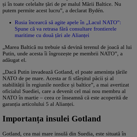
și în toate celelalte țări de pe malul Mării Baltice. Nu
putem permite acest lucru”, a declarat Bydén.
Rusia încearcă să agite apele în „Lacul NATO”:
Spune că va retrasa fără consultare frontierele
maritime cu două țări ale Alianței
„Marea Baltică nu trebuie să devină terenul de joacă al lui
Putin, unde acesta îi îngrozește pe membrii NATO”, a
adăugat el.
„Dacă Putin invadează Gotland, el poate amenința țările
NATO de pe mare. Acesta ar fi sfârșitul păcii și al
stabilității în regiunile nordice și baltice”, a mai avertizat
oficialul Suediei, care a devenit cel mai nou membru al
NATO în martie – ceea ce înseamnă că este acoperită de
garanția articolului 5 al Alianței.
Importanța insulei Gotland
Gotland, cea mai mare insulă din Suedia, este situată în