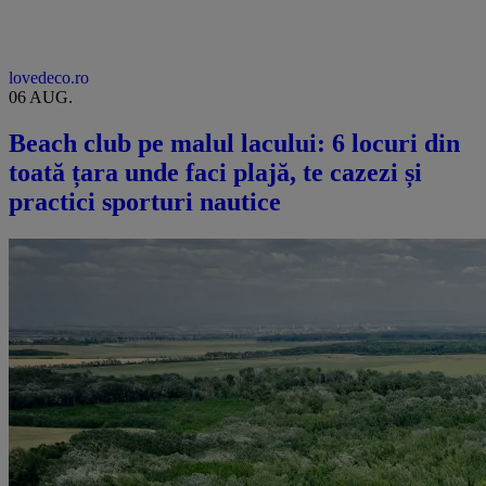
lovedeco.ro
06 AUG.
Beach club pe malul lacului: 6 locuri din
toată țara unde faci plajă, te cazezi și
practici sporturi nautice