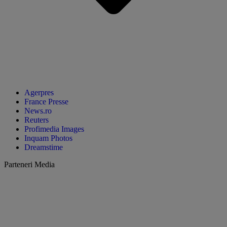
Agerpres
France Presse
News.ro
Reuters
Profimedia Images
Inquam Photos
Dreamstime
Parteneri Media