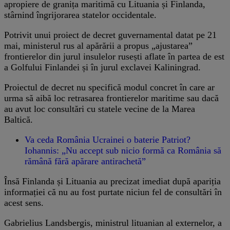
apropiere de granița maritimă cu Lituania și Finlanda,
stârnind îngrijorarea statelor occidentale.
Potrivit unui proiect de decret guvernamental datat pe 21
mai, ministerul rus al apărării a propus „ajustarea”
frontierelor din jurul insulelor rusești aflate în partea de est
a Golfului Finlandei și în jurul exclavei Kaliningrad.
Proiectul de decret nu specifică modul concret în care ar
urma să aibă loc retrasarea frontierelor maritime sau dacă
au avut loc consultări cu statele vecine de la Marea
Baltică.
Va ceda România Ucrainei o baterie Patriot?
Iohannis: „Nu accept sub nicio formă ca România să
rămână fără apărare antirachetă”
Însă Finlanda și Lituania au precizat imediat după apariția
informației că nu au fost purtate niciun fel de consultări în
acest sens.
Gabrielius Landsbergis, ministrul lituanian al externelor, a