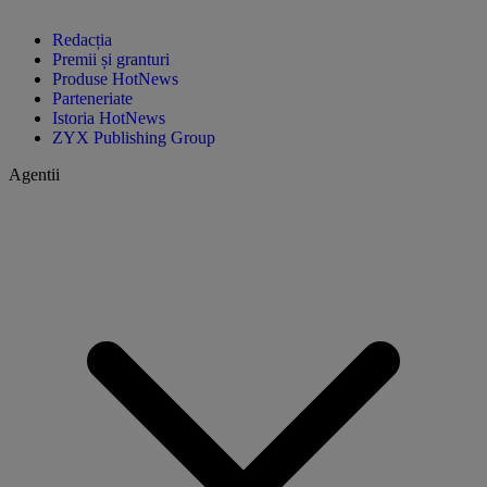
Redacția
Premii și granturi
Produse HotNews
Parteneriate
Istoria HotNews
ZYX Publishing Group
Agentii