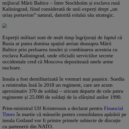
mijlocul Mării Baltice – între Stockholm și exclava rusă
Kaliningrad, fiind considerată de unii experți drept „un
uriaș portavion” natural, datorită rolului său strategic.
Experții militari sunt de mult timp îngrijorați de faptul că
Rusia ar putea domina spațiul aerian deasupra Mării
Baltice prin preluarea insulei și combinarea acesteia cu
exclava Kaliningrad, unde oficialii serviciilor secrete
occidentale cred că Moscova depozitează unele arme
nucleare.
Insula a fost demilitarizată în vremuri mai pașnice. Suedia
a reintrodus însă în 2018 un regiment, care are acum
aproximativ 370 de soldați – oricum departe de cele patru
regimente și 25.000 de soldați de la sfârșitul anilor 1990.
Prim-ministrul Ulf Kristersson a declarat pentru
Financial
Times
în martie că măsurile pentru consolidarea apărării pe
insula Gotland vor fi printre primele subiecte de discuție
cu partenerii din NATO.