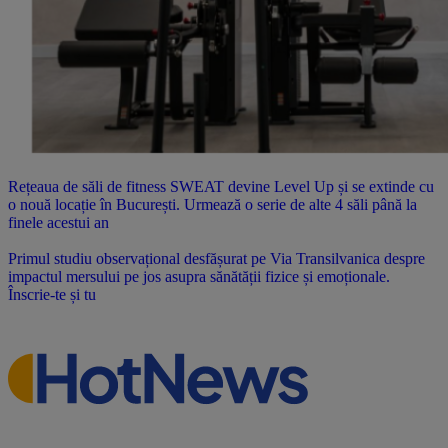
Rețeaua de săli de fitness SWEAT devine Level Up și se extinde cu
o nouă locație în București. Urmează o serie de alte 4 săli până la
finele acestui an
Primul studiu observațional desfășurat pe Via Transilvanica despre
impactul mersului pe jos asupra sănătății fizice și emoționale.
Înscrie-te și tu