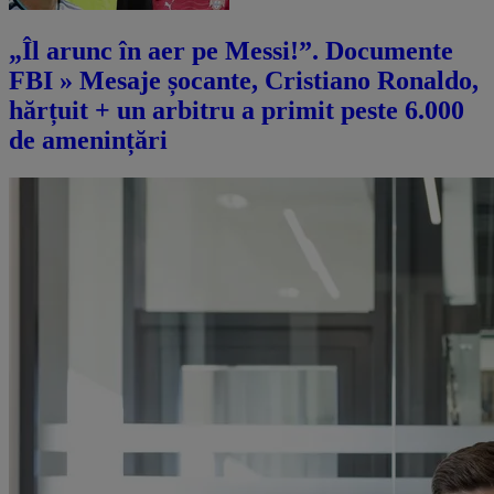
„Îl arunc în aer pe Messi!”. Documente
FBI » Mesaje șocante, Cristiano Ronaldo,
hărțuit + un arbitru a primit peste 6.000
de amenințări