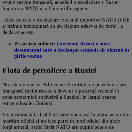
avut o reacție tranșantă, acuzând o escaladare a Rusiei
împotriva NATO și a Uniunii Europene.
„Aceasta este o escaladare evidentă împotriva NATO și UE
și trebuie întâmpinată cu un răspuns adecvat de ferm”, a
declarat acesta.
Pe același subiect:
Guvernul Rusiei a șters
documentul care a declanșat semnale de alarmă în
țările vecine
Flota de petroliere a Rusiei
Nu este doar asta. Politico scrie că flota de petroliere care
transportă țițeiul rusesc a devenit o prezență recentă în
zona economică exclusivă a Suediei, în largul coastei
estice a insulei Gotland.
Flota estimată la 1.400 de nave operează în afara sectorului
maritim oficial și nu face parte în mod oficial din nicio
forță armată, astfel încât NATO are puțină putere de