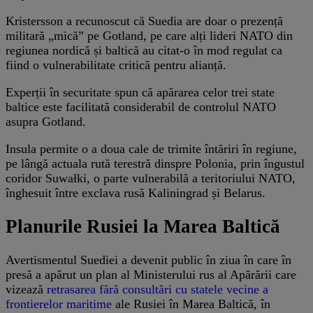
Kristersson a recunoscut că Suedia are doar o prezență
militară „mică” pe Gotland, pe care alți lideri NATO din
regiunea nordică și baltică au citat-o în mod regulat ca
fiind o vulnerabilitate critică pentru alianță.
Experții în securitate spun că apărarea celor trei state
baltice este facilitată considerabil de controlul NATO
asupra Gotland.
Insula permite o a doua cale de trimite întăriri în regiune,
pe lângă actuala rută terestră dinspre Polonia, prin îngustul
coridor Suwałki, o parte vulnerabilă a teritoriului NATO,
înghesuit între exclava rusă Kaliningrad și Belarus.
Planurile Rusiei la Marea Baltică
Avertismentul Suediei a devenit public în ziua în care în
presă a apărut un plan al Ministerului rus al Apărării care
vizează
retrasarea fără consultări cu statele vecine a
frontierelor maritime
ale Rusiei în Marea Baltică, în