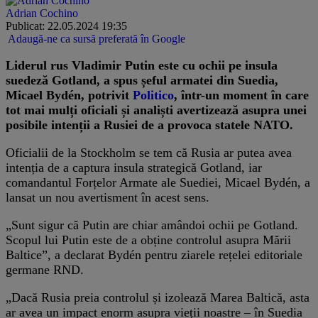
Adrian Cochino
Publicat: 22.05.2024 19:35
Adaugă-ne ca sursă preferată în Google
Liderul rus Vladimir Putin este cu ochii pe insula
suedeză Gotland, a spus șeful armatei din Suedia,
Micael Bydén, potrivit
Politico
, într-un moment în care
tot mai mulți oficiali și analiști avertizează asupra unei
posibile intenții a Rusiei de a provoca statele NATO.
Oficialii de la Stockholm se tem că Rusia ar putea avea
intenția de a captura insula strategică Gotland, iar
comandantul Forțelor Armate ale Suediei, Micael Bydén, a
lansat un nou avertisment în acest sens.
„Sunt sigur că Putin are chiar amândoi ochii pe Gotland.
Scopul lui Putin este de a obține controlul asupra Mării
Baltice”, a declarat Bydén pentru ziarele rețelei editoriale
germane RND.
„Dacă Rusia preia controlul și izolează Marea Baltică, asta
ar avea un impact enorm asupra vieții noastre – în Suedia