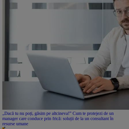
„Dacă tu nu poți, găsim pe altcineva!” Cum te protejezi de un
manager care conduce prin frică: soluții de la un consultant în
resurse umane