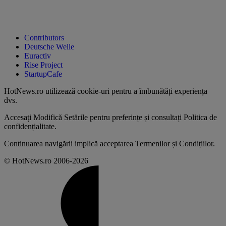
Contributors
Deutsche Welle
Euractiv
Rise Project
StartupCafe
HotNews.ro utilizează
cookie-uri pentru a îmbunătăți experiența
dvs
.
Accesați
Modifică Setările
pentru preferințe și consultați
Politica de
confidențialitate
.
Continuarea navigării implică acceptarea
Termenilor și Condițiilor
.
© HotNews.ro 2006-2026