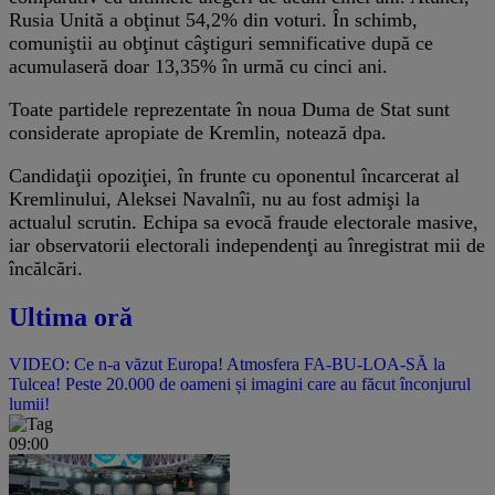
Rusia Unită a obţinut 54,2% din voturi. În schimb,
comuniştii au obţinut câştiguri semnificative după ce
acumulaseră doar 13,35% în urmă cu cinci ani.
Toate partidele reprezentate în noua Duma de Stat sunt
considerate apropiate de Kremlin, notează dpa.
Candidaţii opoziţiei, în frunte cu oponentul încarcerat al
Kremlinului, Aleksei Navalnîi, nu au fost admişi la
actualul scrutin. Echipa sa evocă fraude electorale masive,
iar observatorii electorali independenţi au înregistrat mii de
încălcări.
Ultima oră
VIDEO: Ce n-a văzut Europa! Atmosfera FA-BU-LOA-SĂ la
Tulcea! Peste 20.000 de oameni și imagini care au făcut înconjurul
lumii!
09:00