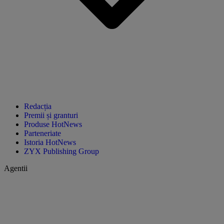
Redacția
Premii și granturi
Produse HotNews
Parteneriate
Istoria HotNews
ZYX Publishing Group
Agentii