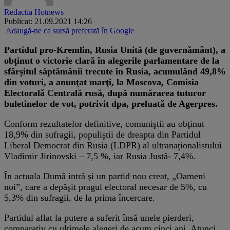
Redactia Hotnews
Publicat: 21.09.2021 14:26
Adaugă-ne ca sursă preferată în Google
Partidul pro-Kremlin, Rusia Unită (de guvernământ), a
obţinut o victorie clară în alegerile parlamentare de la
sfârşitul săptămânii trecute în Rusia, acumulând 49,8%
din voturi, a anunţat marţi, la Moscova, Comisia
Electorală Centrală rusă, după numărarea tuturor
buletinelor de vot, potrivit dpa, preluată de Agerpres.
Conform rezultatelor definitive, comuniştii au obţinut
18,9% din sufragii, populiştii de dreapta din Partidul
Liberal Democrat din Rusia (LDPR) al ultranaţionalistului
Vladimir Jirinovski – 7,5 %, iar Rusia Justă- 7,4%.
În actuala Dumă intră şi un partid nou creat, „Oameni
noi”, care a depăşit pragul electoral necesar de 5%, cu
5,3% din sufragii, de la prima încercare.
Partidul aflat la putere a suferit însă unele pierderi,
comparativ cu ultimele alegeri de acum cinci ani. Atunci,