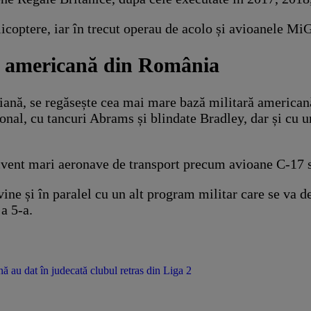
icoptere, iar în trecut operau de acolo și avioanele Mi
ră americană din România
iană, se regăsește cea mai mare bază militară american
ional, cu tancuri Abrams și blindate Bradley, dar și cu 
ecvent mari aeronave de transport precum avioane C-17 
e și în paralel cu un alt program militar care se va de
 a 5-a.
nă au dat în judecată clubul retras din Liga 2