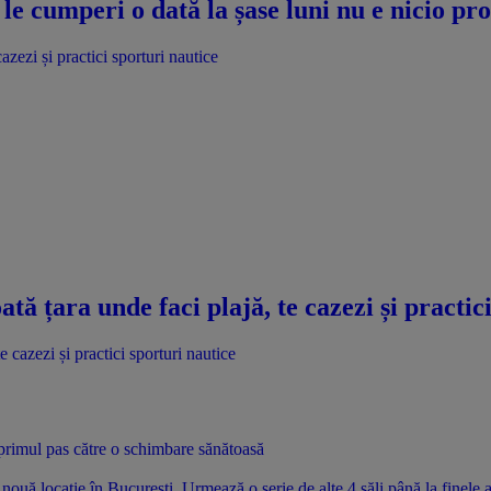
le cumperi o dată la șase luni nu e nicio p
azezi și practici sporturi nautice
ată țara unde faci plajă, te cazezi și practic
i primul pas către o schimbare sănătoasă
uă locație în București. Urmează o serie de alte 4 săli până la finele 