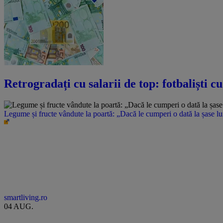
Retrogradați cu salarii de top: fotbaliști c
Legume și fructe vândute la poartă: „Dacă le cumperi o dată la șase l
smartliving.ro
04 AUG.