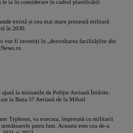
le ia în considerare în cadrul planificării
unde există și cea mai mare prezență militară
nă în 2030.
vor fi investiți în „dezvoltarea facilităților din
otNews.ro.
jută la misiunile de Poliție Aeriană Întărite.
izat la Baza 57 Aeriană de la Mihail
hter Typhoon, va executa, împreună cu militarii
următoarele patru luni. Aceasta este cea de-a
, 2021 și 2022.