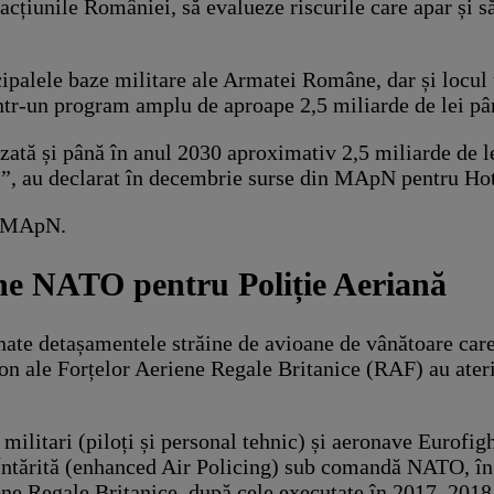
țiunile României, să evalueze riscurile care apar și să 
ipalele baze militare ale Armatei Române, dar și locul 
ntr-un program amplu de aproape 2,5 miliarde de lei pâ
tă și până în anul 2030 aproximativ 2,5 miliarde de lei 
urii”, au declarat în decembrie surse din MApN pentru H
e MApN.
ne NATO pentru Poliție Aeriană
ate detașamentele străine de avioane de vânătoare care a
on ale Forțelor Aeriene Regale Britanice (RAF) au ater
ilitari (piloți și personal tehnic) și aeronave Eurofig
Întărită (enhanced Air Policing) sub comandă NATO, în 
ene Regale Britanice, după cele executate în 2017, 2018