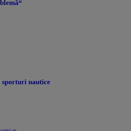
roblemă“
i sporturi nautice
acestui an