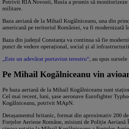
Potrivit RIA Novosti, Rusia a promis să monitorizeze ac
militare.
Baza aeriană de la Mihail Kogălniceanu, una din princ
americană pe teritoriul României, va fi modernizată î
Baza din județul Constanța va continua să fie moderniza
punct de vedere operațional, social și al infrastruct
„Este un adevărat portavion terestru”
, au spus sursel
Pe Mihail Kogălniceanu vin avioa
Pe baza aeriană de la Mihail Kogălniceanu sunt stațion
Cel mai recent, luni, șase aeronave Eurofighter Typho
Kogălniceanu, potrivit MApN.
Detașamentul britanic, format din aproximativ 200 de m
Forțelor Aeriene Române, misiuni de Poliție Aeriană 
cincea rotaţie la Mihail Kogălniceanu a Forțelor Aeri