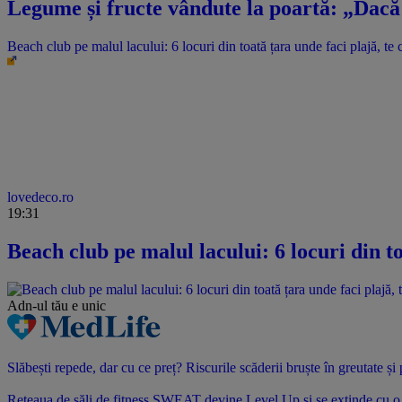
Legume și fructe vândute la poartă: „Dacă 
Beach club pe malul lacului: 6 locuri din toată țara unde faci plajă, te c
lovedeco.ro
19:31
Beach club pe malul lacului: 6 locuri din to
Adn-ul tău
e unic
Slăbești repede, dar cu ce preț? Riscurile scăderii bruște în greutate ș
Rețeaua de săli de fitness SWEAT devine Level Up și se extinde cu o no