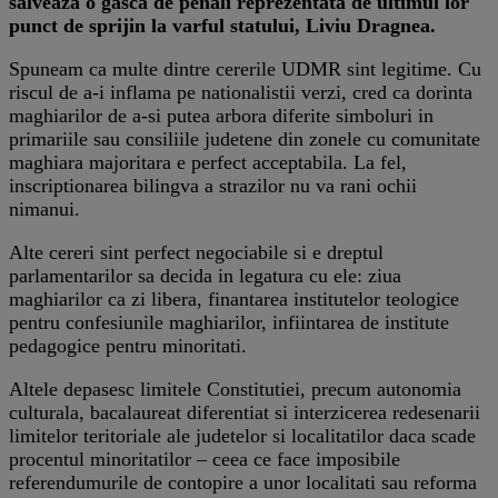
salveaza o gasca de penali reprezentata de ultimul lor
punct de sprijin la varful statului, Liviu Dragnea.
Spuneam ca multe dintre cererile UDMR sint legitime. Cu
riscul de a-i inflama pe nationalistii verzi, cred ca dorinta
maghiarilor de a-si putea arbora diferite simboluri in
primariile sau consiliile judetene din zonele cu comunitate
maghiara majoritara e perfect acceptabila. La fel,
inscriptionarea bilingva a strazilor nu va rani ochii
nimanui.
Alte cereri sint perfect negociabile si e dreptul
parlamentarilor sa decida in legatura cu ele: ziua
maghiarilor ca zi libera, finantarea institutelor teologice
pentru confesiunile maghiarilor, infiintarea de institute
pedagogice pentru minoritati.
Altele depasesc limitele Constitutiei, precum autonomia
culturala, bacalaureat diferentiat si interzicerea redesenarii
limitelor teritoriale ale judetelor si localitatilor daca scade
procentul minoritatilor – ceea ce face imposibile
referendumurile de contopire a unor localitati sau reforma