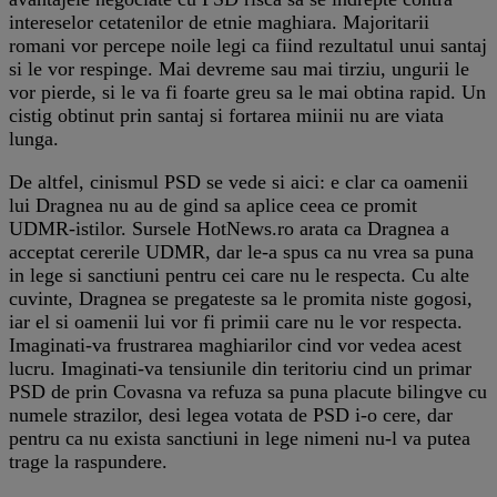
intereselor cetatenilor de etnie maghiara. Majoritarii
romani vor percepe noile legi ca fiind rezultatul unui santaj
si le vor respinge. Mai devreme sau mai tirziu, ungurii le
vor pierde, si le va fi foarte greu sa le mai obtina rapid. Un
cistig obtinut prin santaj si fortarea miinii nu are viata
lunga.
De altfel, cinismul PSD se vede si aici: e clar ca oamenii
lui Dragnea nu au de gind sa aplice ceea ce promit
UDMR-istilor. Sursele HotNews.ro arata ca Dragnea a
acceptat cererile UDMR, dar le-a spus ca nu vrea sa puna
in lege si sanctiuni pentru cei care nu le respecta. Cu alte
cuvinte, Dragnea se pregateste sa le promita niste gogosi,
iar el si oamenii lui vor fi primii care nu le vor respecta.
Imaginati-va frustrarea maghiarilor cind vor vedea acest
lucru. Imaginati-va tensiunile din teritoriu cind un primar
PSD de prin Covasna va refuza sa puna placute bilingve cu
numele strazilor, desi legea votata de PSD i-o cere, dar
pentru ca nu exista sanctiuni in lege nimeni nu-l va putea
trage la raspundere.