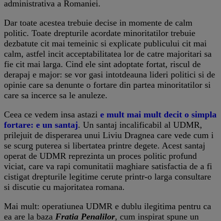
administrativa a Romaniei.
Dar toate acestea trebuie decise in momente de calm
politic. Toate drepturile acordate minoritatilor trebuie
dezbatute cit mai temeinic si explicate publicului cit mai
calm, astfel incit acceptabilitatea lor de catre majoritari sa
fie cit mai larga. Cind ele sint adoptate fortat, riscul de
derapaj e major: se vor gasi intotdeauna lideri politici si de
opinie care sa denunte o fortare din partea minoritatilor si
care sa incerce sa le anuleze.
Ceea ce vedem insa astazi
e mult mai mult decit o simpla
fortare: e un santaj
. Un santaj incalificabil al UDMR,
prilejuit de disperarea unui Liviu Dragnea care vede cum i
se scurg puterea si libertatea printre degete. Acest santaj
operat de UDMR reprezinta un proces politic profund
viciat, care va rapi comunitatii maghiare satisfactia de a fi
cistigat drepturile legitime cerute printr-o larga consultare
si discutie cu majoritatea romana.
Mai mult: operatiunea UDMR e dublu ilegitima pentru ca
ea are la baza
Fratia Penalilor
, cum inspirat spune un