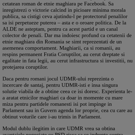
cetatean roman de etnie maghiara pe Facebook. Sa
inregistrezi o victorie calcind in picioare minima morala
publica, sa cistigi ceva ajutindu-l pe protectorul penalilor
sa isi perpetueze puterea – asta e o oroare politica. De la
ALDE ne asteptam, pentru ca acest partid e un canal
colector de penali. Dar ma indoiesc profund ca cetatenii de
etnie maghiara din Romania se simt reprezentati de un
asemenea comportament. Maghiarii, ca si romanii, au
respins permanent Fratia Coruptilor, au cerut dreptate si
egalitate in fata legii, au cerut infrastructura si investitii, nu
protejarea coruptilor.
Daca pentru romani jocul UDMR-ului reprezinta o
incercare de santaj, pentru UDMR-isti e insa singura
solutie viabila de a obtine ceea ce isi doresc. Experienta le-
a aratat etnicilor maghiari ca doar in momente cu mare
miza pentru partidele romanesti isi pot impinge in
Parlament sau in Guvern agenda lor proprie, cea cu care au
obtinut voturile care i-au trimis in Parlament.
Modul dublu ilegitim in care UDMR vrea sa obtina
avantajele negociate cu PSD risca sa se indrepte contra