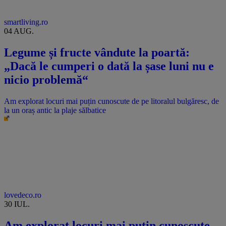
smartliving.ro
04 AUG.
Legume și fructe vândute la poartă:
„Dacă le cumperi o dată la șase luni nu e
nicio problemă“
Am explorat locuri mai puțin cunoscute de pe litoralul bulgăresc, de
la un oraș antic la plaje sălbatice
lovedeco.ro
30 IUL.
Am explorat locuri mai puțin cunoscute