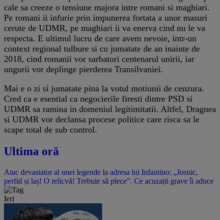
cale sa creeze o tensiune majora intre romani si maghiari.
Pe romani ii infurie prin impunerea fortata a unor masuri
cerute de UDMR, pe maghiari ii va enerva cind nu le va
respecta. E ultimul lucru de care avem nevoie, intr-un
context regional tulbure si cu jumatate de an inainte de
2018, cind romanii vor sarbatori centenarul unirii, iar
ungurii vor deplinge pierderea Transilvaniei.
Mai e o zi si jumatate pina la votul motiunii de cenzura.
Cred ca e esential ca negocierile firesti dintre PSD si
UDMR sa ramina in domeniul legitimitatii. Altfel, Dragnea
si UDMR vor declansa procese politice care risca sa le
scape total de sub control.
Ultima oră
Atac devastator al unei legende la adresa lui Infantino: „Josnic,
perfid și laș! O relicvă! Trebuie să plece”. Ce acuzații grave îi aduce
Ieri