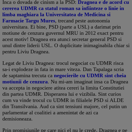
Inca o dovada de cinism a la PSD:
Dragnea e de acord cu
cererea UDMR ca statul roman sa infiinteze o linie in
limba maghiara la Universitatea de Medicina si
Farmacie Targu Mures
, trecand peste autonomia
universitara. Ei bine, PSD (parte a USL) a darimat prin
motiune de cenzura guvernul MRU in 2012 exact pentru
acest motiv! Dragnea era atunci secretar general PSD si
unul dintre liderii USL. O duplicitate inimaginabila chiar si
pentru Liviu Dragnea.
Legat de Liviu Dragnea: trocul negociat cu UDMR risca
sa-i explodeze in fata in mare viteza. Dan Tapalaga scria
de saptamina trecuta ca
negocierile cu UDMR sint cheia
motiunii de cenzura
. Nu mi-am imaginat insa ca Dragnea
va accepta in negociere atitea cereri la limita Constitutiei
din partea UDMR. Disperarea lui e vizibila. Sint curios
cum va vinde trocul cu UDMR in filialele PSD si ALDE
din Transilvania. Aud ca sint tensiuni majore, cel putin un
parlamentar al coalitiei a amenintat de azi ca
demisioneaza.
Prin promisiunile pe care nici el nu le crede, Dragnea e pe