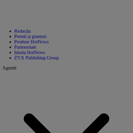
Redacția
Premii și granturi
Produse HotNews
Parteneriate
Istoria HotNews
ZYX Publishing Group
Agentii