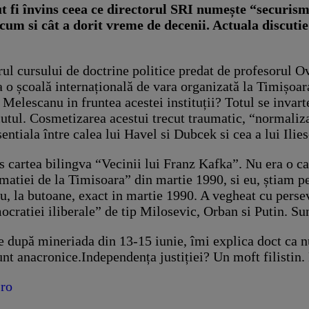
tut fi învins ceea ce directorul SRI numește “securis
um si cât a dorit vreme de decenii. Actuala discutie 
rul cursului de doctrine politice predat de profesorul
 o școală internațională de vara organizată la Timișoara
t Melescanu in fruntea acestei instituții? Totul se invar
recutul. Cosmetizarea acestui trecut traumatic, “normali
sentiala între calea lui Havel si Dubcek si cea a lui Il
artea bilingva “Vecinii lui Franz Kafka”. Nu era o cart
amatiei de la Timisoara” din martie 1990, si eu, știam p
u, la butoane, exact in martie 1990. A vegheat cu persev
mocratiei iliberale” de tip Milosevic, Orban si Putin. S
e după mineriada din 13-15 iunie, îmi explica doct ca nu
e sunt anacronice.Independența justiției? Un moft filist
.ro