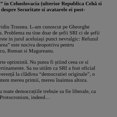
m” in Cehoslovacia (ulterior Republica Cehă si
despre Securitate si avatarele ei post-
 Ovidiu Trasnea. L-am cunoscut pe Gheorghe
. Problema nu tine doar de șefii SRI ci de șefii
teste in jurul aceluiași punct nevralgic: Refuzul
zarea” este nociva deopotriva pentru
iescu, Roman si Magureanu.
e optimistă. Nu putea fi știind ceea ce si
ertinamente. Sa nu uităm ca SRI a fost oficial
erență la clădirea “democratiei originale”, o
untem mereu primii, mereu înaintea altora.
 toate democrațiile trebuie sa fie liberale, ca
in. Protocronism, indeed…