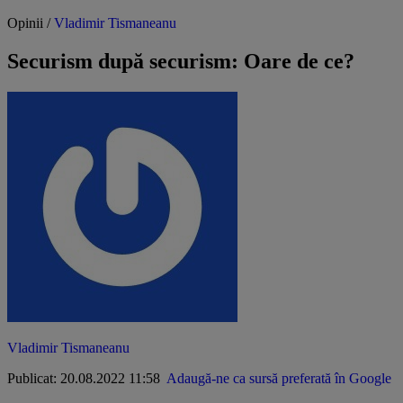
Opinii /
Vladimir Tismaneanu
Securism după securism: Oare de ce?
Vladimir Tismaneanu
Publicat: 20.08.2022 11:58
Adaugă-ne ca sursă preferată în Google