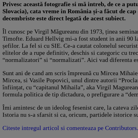
Privesc această fotografie si mă intreb, de ce a pu
Slovacia), cata vreme in România și-a făcut de cap c
decembriste este direct legată de acest subiect.
Îl cunosc pe Virgil Măgureanu din 1973, ținea semina
Timofte. Eduard Hellvig mi-a fost student in anii 90 la
șefilor. La fel si cu SIE. Ce-a cautat colonelul securis
elitelor de a rupe definitiv, deschis si categoric cu t
“normalizatori” si “normalizati”. Aici vad diferenta e
Sunt ani de cand am scris împreună cu Mircea Mihaies c
Mircea, si Vasile Popovici, unul dintre autorii “Procl
înființat, cu “capitanul Mihaila”, aka Virgil Magurean
formula politica de tip dictadura, o prefigurare a “de
Îmi amintesc de un ideolog fesenist care, la cateva zil
Istoria nu s-a sfarsit si ca, oricum, partidele istoric
Citeste intregul articol si comenteaza pe Contributors