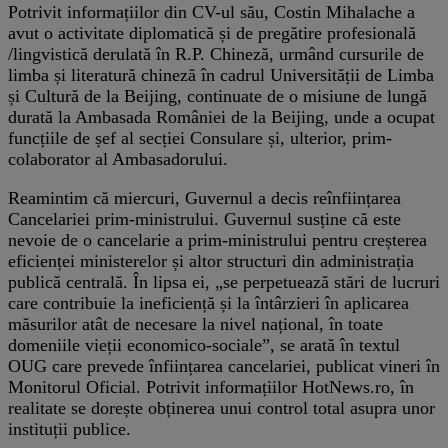
Potrivit informațiilor din CV-ul său, Costin Mihalache a
avut o activitate diplomatică și de pregătire profesională
/lingvistică derulată în R.P. Chineză, urmând cursurile de
limba și literatură chineză în cadrul Universității de Limba
și Cultură de la Beijing, continuate de o misiune de lungă
durată la Ambasada României de la Beijing, unde a ocupat
funcțiile de șef al secției Consulare și, ulterior, prim-
colaborator al Ambasadorului.
Reamintim că miercuri, Guvernul a decis reînființarea
Cancelariei prim-ministrului. Guvernul susține că este
nevoie de o cancelarie a prim-ministrului pentru creșterea
eficienței ministerelor și altor structuri din administrația
publică centrală. În lipsa ei, „se perpetuează stări de lucruri
care contribuie la ineficiență și la întârzieri în aplicarea
măsurilor atât de necesare la nivel național, în toate
domeniile vieții economico-sociale”, se arată în textul
OUG care prevede înființarea cancelariei, publicat vineri în
Monitorul Oficial. Potrivit informațiilor HotNews.ro, în
realitate se dorește obținerea unui control total asupra unor
instituții publice.