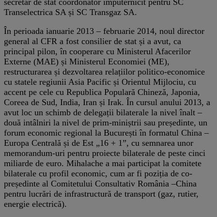
secretar de stat coordonator împuternicit pentru SC
Transelectrica SA și SC Transgaz SA.
În perioada ianuarie 2013 – februarie 2014, noul director
general al CFR a fost consilier de stat și a avut, ca
principal pilon, în cooperare cu Ministerul Afacerilor
Externe (MAE) și Ministerul Economiei (ME),
restructurarea și dezvoltarea relațiilor politico-economice
cu statele regiunii Asia Pacific și Orientul Mijlociu, cu
accent pe cele cu Republica Populară Chineză, Japonia,
Coreea de Sud, India, Iran și Irak. În cursul anului 2013, a
avut loc un schimb de delegații bilaterale la nivel înalt –
două intâlniri la nivel de prim-miniștrii sau președinte, un
forum economic regional la București în formatul China –
Europa Centrală și de Est „16 + 1”, cu semnarea unor
memorandum-uri pentru proiecte bilaterale de peste cinci
miliarde de euro. Mihalache a mai participat la comitete
bilaterale cu profil economic, cum ar fi poziția de co-
președinte al Comitetului Consultativ România –China
pentru lucrări de infrastructură de transport (gaz, rutier,
energie electrică).