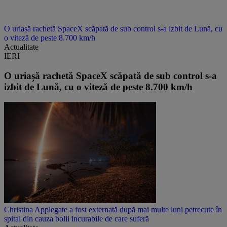
O uriașă rachetă SpaceX scăpată de sub control s-a izbit de Lună, cu
o viteză de peste 8.700 km/h
Actualitate
IERI
O uriașă rachetă SpaceX scăpată de sub control s-a
izbit de Lună, cu o viteză de peste 8.700 km/h
Christina Applegate a fost externată după mai multe luni petrecute în
spital din cauza bolii incurabile de care suferă