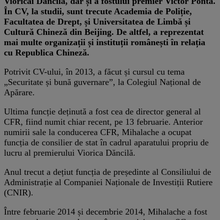
Vioricăi Dăncilă, dar și a fostului premier Victor Ponta.
În CV, la studii, sunt trecute Academia de Poliție,
Facultatea de Drept, și Universitatea de Limbă și
Cultură Chineză din Beijing. De altfel, a reprezentat
mai multe organizații și instituții românești în relația
cu Republica Chineză.
Potrivit CV-ului, în 2013, a făcut și cursul cu tema
„Securitate și bună guvernare”, la Colegiul Național de
Apărare.
Ultima funcție deținută a fost cea de director general al
CFR, fiind numit chiar recent, pe 13 februarie. Anterior
numirii sale la conducerea CFR, Mihalache a ocupat
funcția de consilier de stat în cadrul aparatului propriu de
lucru al premierului Viorica Dăncilă.
Anul trecut a dețiut funcția de președinte al Consiliului de
Administrație al Companiei Naționale de Investiții Rutiere
(CNIR).
Între februarie 2014 și decembrie 2014, Mihalache a fost