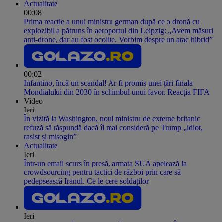
Actualitate
00:08
Prima reacție a unui ministru german după ce o dronă cu
explozibil a pătruns în aeroportul din Leipzig: „Avem măsuri
anti-drone, dar au fost ocolite. Vorbim despre un atac hibrid”
00:02
Infantino, încă un scandal! Ar fi promis unei țări finala
Mondialului din 2030 în schimbul unui favor. Reacția FIFA
Video
Ieri
În vizită la Washington, noul ministru de externe britanic
refuză să răspundă dacă îl mai consideră pe Trump „idiot,
rasist și misogin”
Actualitate
Ieri
Într-un email scurs în presă, armata SUA apelează la
crowdsourcing pentru tactici de război prin care să
pedepsească Iranul. Ce le cere soldaților
Ieri