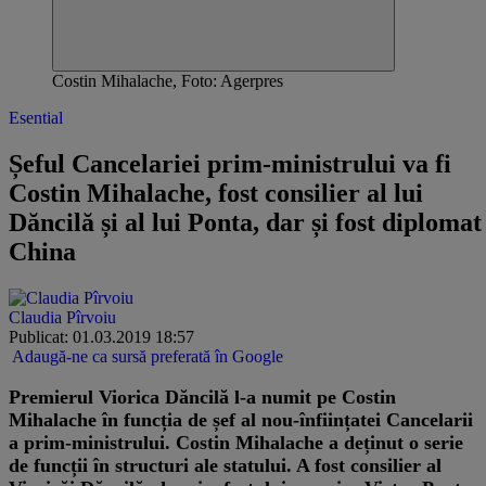
Costin Mihalache, Foto: Agerpres
Esential
Șeful Cancelariei prim-ministrului va fi
Costin Mihalache, fost consilier al lui
Dăncilă și al lui Ponta, dar și fost diplomat
China
Claudia Pîrvoiu
Publicat: 01.03.2019 18:57
Adaugă-ne ca sursă preferată în Google
Premierul Viorica Dăncilă l-a numit pe Costin
Mihalache în funcția de șef al nou-înființatei Cancelarii
a prim-ministrului. Costin Mihalache a deținut o serie
de funcții în structuri ale statului. A fost consilier al