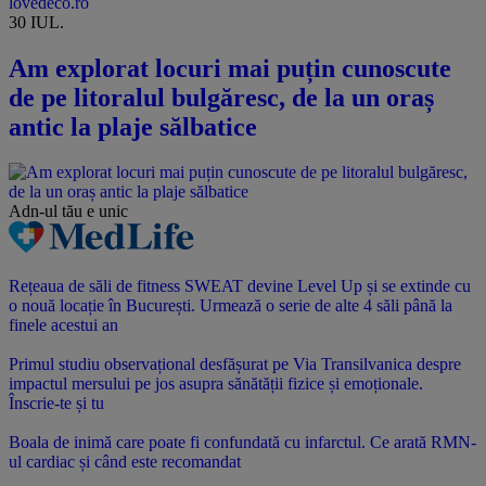
lovedeco.ro
30 IUL.
Am explorat locuri mai puțin cunoscute
de pe litoralul bulgăresc, de la un oraș
antic la plaje sălbatice
Adn-ul tău
e unic
Rețeaua de săli de fitness SWEAT devine Level Up și se extinde cu
o nouă locație în București. Urmează o serie de alte 4 săli până la
finele acestui an
Primul studiu observațional desfășurat pe Via Transilvanica despre
impactul mersului pe jos asupra sănătății fizice și emoționale.
Înscrie-te și tu
Boala de inimă care poate fi confundată cu infarctul. Ce arată RMN-
ul cardiac și când este recomandat