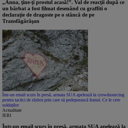
„Anna, ţine-ţi prostul acasă!”. Val de reacţii după ce
un bărbat a fost filmat desenând cu graffiti o
declaraţie de dragoste pe o stâncă de pe
Transfăgărăşan
Într-un email scurs în presă, armata SUA apelează la crowdsourcing
pentru tactici de război prin care să pedepsească Iranul. Ce le cere
soldaților
Actualitate
IERI
Într-un email scurs în presă, armata SUA apelează la