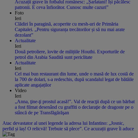
Acuzații grave în fotbalul românesc: „Șarlatani! Își păcălesc
patronii. E ceva înfiorător. Cunosc multe cazuri”
Foto
Ieri
Clădiri în paragină, acoperite cu mesh-uri de Primăria
Capitalei. „Pentru siguranța trecătorilor și să nu mai arate
dezolant”
Actualitate
Ieri
Două petroliere, lovite de milițiile Houthi. Exporturile de
petrol din Arabia Saudită sunt periclitate
Actualitate
Ieri
Cel mai bun restaurant din lume, unde o masă de lux costă de
la 700 de dolari, s-a redeschis, după scandalul legat de bătăile
aplicate angajaților
Video
Ieri
„Anna, ţine-ţi prostul acasă!”. Val de reacţii după ce un bărbat
a fost filmat desenând cu graffiti o declaraţie de dragoste pe o
stâncă de pe Transfăgărăşan
Atac devastator al unei legende la adresa lui Infantino: „Josnic,
perfid și laș! O relicvă! Trebuie să plece”. Ce acuzații grave îi aduce