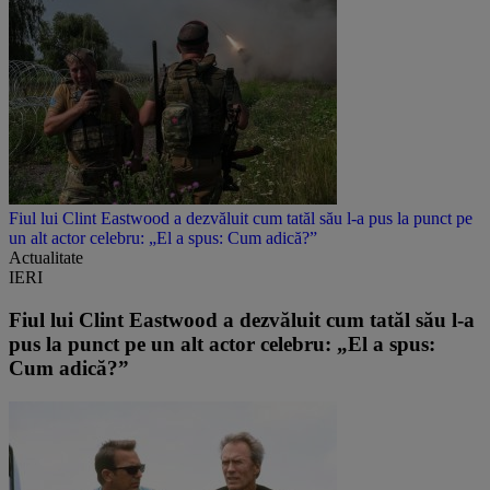
Fiul lui Clint Eastwood a dezvăluit cum tatăl său l-a pus la punct pe
un alt actor celebru: „El a spus: Cum adică?”
Actualitate
IERI
Fiul lui Clint Eastwood a dezvăluit cum tatăl său l-a
pus la punct pe un alt actor celebru: „El a spus:
Cum adică?”