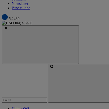
Newsletter
Bine cu tine
5.2489
4.5480
Ultima Oră