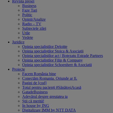
Revista presei
Business
Faze Tari
Politic
Opinii/Analize
Radio – TV
Subiectele zilei
Utile
Vedete
Juridice
Opinia specialistilor Deloitte
Opinia specialiștilor Stoica & Asociaţii
Opinia specialistilor act | Botezatu Estrade Partners
Opinia specialistilor Filip & Company
Opinia specialistilor Schoenherr & Asociatii
Proiecte
Facem România bine
Conectăm Romania. Oriunde ar fi.
Pagini de [cod]
Totul pentru pacienți #SănătoșiAcasă
GatadeBusiness
Adevărul despre greutatea ta
Știi că merită!
In house by ING
Digitalizare IMM by NTT DATA