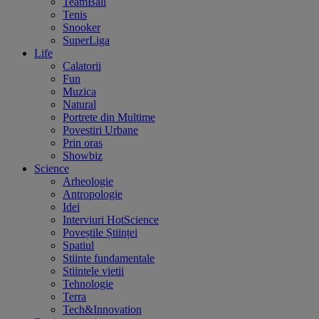
TeamBall
Tenis
Snooker
SuperLiga
Life
Calatorii
Fun
Muzica
Natural
Portrete din Multime
Povestiri Urbane
Prin oras
Showbiz
Science
Arheologie
Antropologie
Idei
Interviuri HotScience
Poveștile Științei
Spatiul
Stiinte fundamentale
Stiintele vietii
Tehnologie
Terra
Tech&Innovation