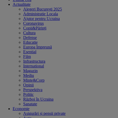
Actualitate
Alegeri București 2025
Administratie Locala
Ajutor pentru Ucraina
Coronavirus
Copii&Părinți
Cultura
Defense
Educatie
Europa împreună
Esential
Film
Infrastructura
International
Magazin
Mediu
Minte&Corp
Opinii
Perspektiva
Politic
Război în Ucraina
Sanatate
Economie
Asigurări și pensii private