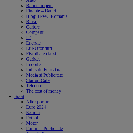
Auto
Bani europeni
Finante – Banci
Blogul PwC Romania
Burse
Cariere
Companii
IT
Energie
EuROfonduri
Fiscalitatea la zi
Gadget
Imobiliar
Industrie Feroviara
Media și Publicitate
Startup Cafe
Telecom
The cost of money
Sport
Alte sporturi
Euro 2024
Extrem
Fotbal
Motor
Pariuri – Publicitate