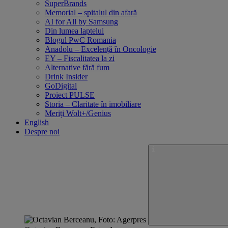
SuperBrands
Memorial – spitalul din afară
AI for All by Samsung
Din lumea laptelui
Blogul PwC Romania
Anadolu – Excelență în Oncologie
EY – Fiscalitatea la zi
Alternative fără fum
Drink Insider
GoDigital
Proiect PULSE
Storia – Claritate în imobiliare
Meriți Wolt+/Genius
English
Despre noi