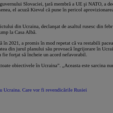
 guvernului Slovaciei, ţară membră a UE şi NATO, a deci
nea, el acuză Kievul că pune în pericol aprovizionarea ţ
ctului din Ucraina, declanşat de asaltul rusesc din febr
rump la Casa Albă.
 în 2021, a promis în mod repetat că va restabili pacea 
ea din jurul planului său provoacă îngrijorare în Ucraina
 fie forţat să încheie un acord nefavorabil.
 „toate obiectivele în Ucraina”. „Aceasta este sarcina nu
u Ucraina. Care vor fi revendicările Rusiei