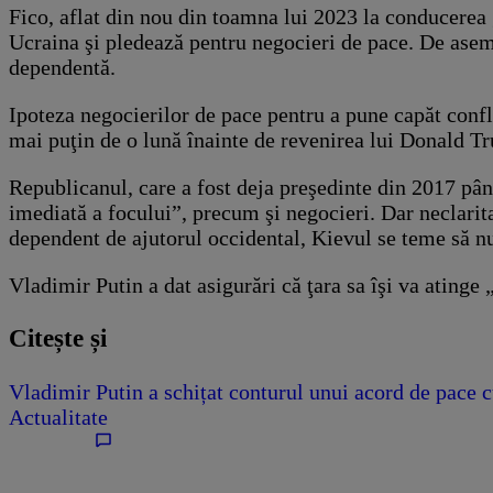
Fico, aflat din nou din toamna lui 2023 la conducerea
Ucraina şi pledează pentru negocieri de pace. De aseme
dependentă.
Ipoteza negocierilor de pace pentru a pune capăt confli
mai puţin de o lună înainte de revenirea lui Donald T
Republicanul, care a fost deja preşedinte din 2017 până
imediată a focului”, precum şi negocieri. Dar neclaritat
dependent de ajutorul occidental, Kievul se teme să nu
Vladimir Putin a dat asigurări că ţara sa îşi va atinge
Citește și
Vladimir Putin a schițat conturul unui acord de pace c
Actualitate