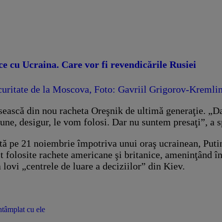
e cu Ucraina. Care vor fi revendicările Rusiei
losească din nou racheta Oreşnik de ultimă generaţie. „D
une, desigur, le vom folosi. Dar nu suntem presaţi”, a s
ată pe 21 noiembrie împotriva unui oraş ucrainean, Puti
st folosite rachete americane şi britanice, ameninţând în
lovi „centrele de luare a deciziilor” din Kiev.
ntâmplat cu ele