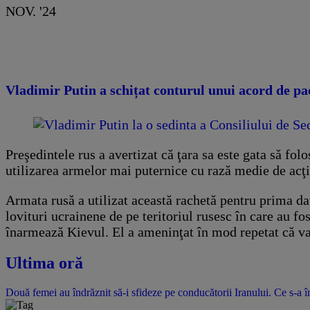
NOV. '24
Vladimir Putin a schițat conturul unui acord de pac
Preşedintele rus a avertizat că ţara sa este gata să fo
utilizarea armelor mai puternice cu rază medie de acţi
Armata rusă a utilizat această rachetă pentru prima d
lovituri ucrainene de pe teritoriul rusesc în care au fo
înarmează Kievul. El a ameninţat în mod repetat că va 
Ultima oră
Două femei au îndrăznit să-i sfideze pe conducătorii Iranului. Ce s-a î