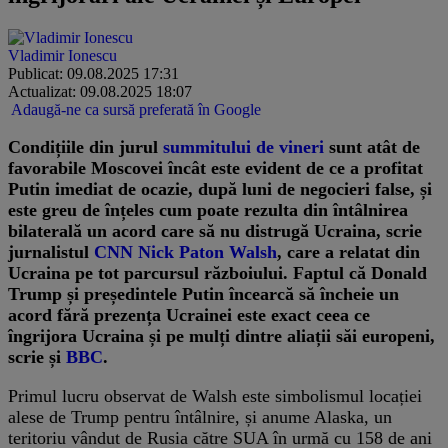
Vladimir Ionescu
Publicat: 09.08.2025 17:31
Actualizat: 09.08.2025 18:07
Adaugă-ne ca sursă preferată în Google
Condițiile din jurul
summitului de vineri
sunt atât de
favorabile Moscovei încât este evident de ce a profitat
Putin imediat de ocazie, după luni de negocieri false, și
este greu de înțeles cum poate rezulta din întâlnirea
bilaterală un acord care să nu distrugă Ucraina, scrie
jurnalistul
CNN Nick Paton Walsh
, care a relatat din
Ucraina pe tot parcursul războiului. Faptul că Donald
Trump și președintele Putin încearcă să încheie un
acord fără prezența Ucrainei este exact ceea ce
îngrijora Ucraina și pe mulți dintre aliații săi europeni,
scrie și
BBC
.
Primul lucru observat de Walsh este simbolismul locației
alese de Trump pentru întâlnire, și anume Alaska, un
teritoriu vândut de Rusia către SUA în urmă cu 158 de ani