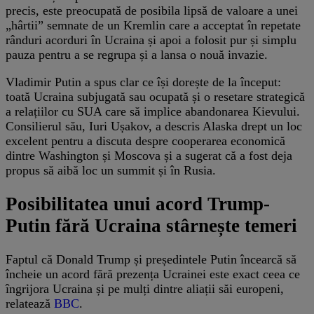
precis, este preocupată de posibila lipsă de valoare a unei
„hârtii” semnate de un Kremlin care a acceptat în repetate
rânduri acorduri în Ucraina și apoi a folosit pur și simplu
pauza pentru a se regrupa și a lansa o nouă invazie.
Vladimir Putin a spus clar ce își dorește de la început:
toată Ucraina subjugată sau ocupată și o resetare strategică
a relațiilor cu SUA care să implice abandonarea Kievului.
Consilierul său, Iuri Ușakov, a descris Alaska drept un loc
excelent pentru a discuta despre cooperarea economică
dintre Washington și Moscova și a sugerat că a fost deja
propus să aibă loc un summit și în Rusia.
Posibilitatea unui acord Trump-
Putin fără Ucraina stârnește temeri
Faptul că Donald Trump și președintele Putin încearcă să
încheie un acord fără prezența Ucrainei este exact ceea ce
îngrijora Ucraina și pe mulți dintre aliații săi europeni,
relatează
BBC
.