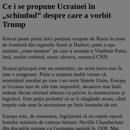
Ce i se propune Ucrainei în
„schimbul” despre care a vorbit
Trump
Kievul poate primi mici porțiuni ocupate de Rusia în zona
de frontieră din regiunile Sumî și Harkov, parte a așa-
numitei „zone-tampon” pe care a anunțat-o Vladimir Putin,
însă, realist vorbind, nimic altceva, remarcă CNN.
Scopul principal este un armistițiu, iar acest lucru este în
sine o exagerare. Putin a susținut multă vreme că
armistițiul imediat pe care l-au cerut Statele Unite, Europa
și Ucraina luni de zile este imposibil, deoarece mai întâi
trebuie făcute eforturi tehnice cu privire la monitorizare și
logistică. Este puțin probabil să se fi răzgândit acum, când
trupele sale sunt în ascensiune pe linia frontului de est.
Europa este, de asemenea, îngrijorată să nu repete eșecul
fostului ministru de externe britanic Neville Chamberlain
din discuțiile purtate cu Germania nazistă în 1938. Mai