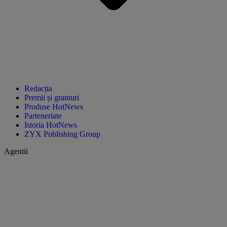
Redacția
Premii și granturi
Produse HotNews
Parteneriate
Istoria HotNews
ZYX Publishing Group
Agentii