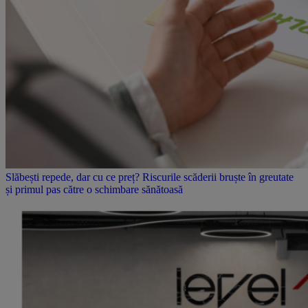
Slăbești repede, dar cu ce preț? Riscurile scăderii bruște în greutate
și primul pas către o schimbare sănătoasă