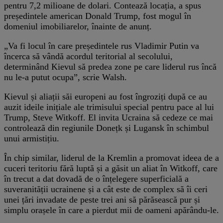
pentru 7,2 milioane de dolari. Contează locația, a spus
președintele american Donald Trump, fost mogul în
domeniul imobiliarelor, înainte de anunț.
„Va fi locul în care președintele rus Vladimir Putin va
încerca să vândă acordul teritorial al secolului,
determinând Kievul să predea zone pe care liderul rus încă
nu le-a putut ocupa”, scrie Walsh.
Kievul și aliații săi europeni au fost îngroziți după ce au
auzit ideile inițiale ale trimisului special pentru pace al lui
Trump, Steve Witkoff. El invita Ucraina să cedeze ce mai
controlează din regiunile Donețk și Lugansk în schimbul
unui armistițiu.
În chip similar, liderul de la Kremlin a promovat ideea de a
cuceri teritoriu fără luptă și a găsit un aliat în Witkoff, care
în trecut a dat dovadă de o înțelegere superficială a
suveranității ucrainene și a cât este de complex să îi ceri
unei țări invadate de peste trei ani să părăsească pur și
simplu orașele în care a pierdut mii de oameni apărându-le.