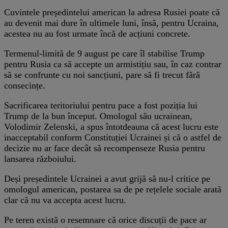
Cuvintele președintelui american la adresa Rusiei poate că
au devenit mai dure în ultimele luni, însă, pentru Ucraina,
acestea nu au fost urmate încă de acțiuni concrete.
Termenul-limită de 9 august pe care îl stabilise Trump
pentru Rusia ca să accepte un armistițiu sau, în caz contrar
să se confrunte cu noi sancțiuni, pare să fi trecut fără
consecințe.
Sacrificarea teritoriului pentru pace a fost poziția lui
Trump de la bun început. Omologul său ucrainean,
Volodimir Zelenski, a spus întotdeauna că acest lucru este
inacceptabil conform Constituției Ucrainei și că o astfel de
decizie nu ar face decât să recompenseze Rusia pentru
lansarea războiului.
Deși președintele Ucrainei a avut grijă să nu-l critice pe
omologul american, postarea sa de pe rețelele sociale arată
clar că nu va accepta acest lucru.
Pe teren există o resemnare că orice discuții de pace ar