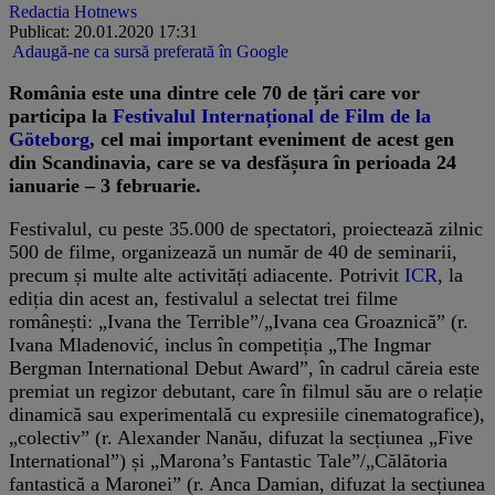
Redactia Hotnews
Publicat: 20.01.2020 17:31
Adaugă-ne ca sursă preferată în Google
România este una dintre cele 70 de țări care vor
participa la
Festivalul Internațional de Film de la
Göteborg
, cel mai important eveniment de acest gen
din Scandinavia, care se va desfășura în perioada 24
ianuarie – 3 februarie.
Festivalul, cu peste 35.000 de spectatori, proiectează zilnic
500 de filme, organizează un număr de 40 de seminarii,
precum și multe alte activități adiacente. Potrivit
ICR
, la
ediția din acest an, festivalul a selectat trei filme
românești: „Ivana the Terrible”/„Ivana cea Groaznică” (r.
Ivana Mladenović, inclus în competiția „The Ingmar
Bergman International Debut Award”, în cadrul căreia este
premiat un regizor debutant, care în filmul său are o relație
dinamică sau experimentală cu expresiile cinematografice),
„colectiv” (r. Alexander Nanău, difuzat la secțiunea „Five
International”) și „Marona’s Fantastic Tale”/„Călătoria
fantastică a Maronei” (r. Anca Damian, difuzat la secțiunea