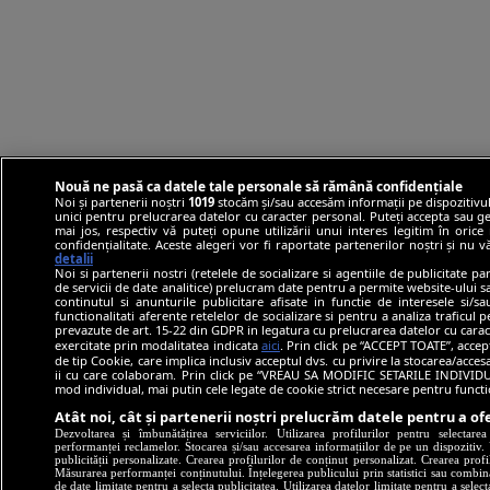
Nouă ne pasă ca datele tale personale să rămână confidențiale
Noi și partenerii noștri
1019
stocăm și/sau accesăm informații pe dispozitivul
unici pentru prelucrarea datelor cu caracter personal. Puteți accepta sau ge
mai jos, respectiv vă puteți opune utilizării unui interes legitim în ori
confidențialitate. Aceste alegeri vor fi raportate partenerilor noștri și nu 
detalii
Noi si partenerii nostri (retelele de socializare si agentiile de publicitate p
de servicii de date analitice) prelucram date pentru a permite website-ului 
continutul si anunturile publicitare afisate in functie de interesele si/s
functionalitati aferente retelelor de socializare si pentru a analiza traficul 
prevazute de art. 15-22 din GDPR in legatura cu prelucrarea datelor cu carac
exercitate prin modalitatea indicata
aici
. Prin click pe “ACCEPT TOATE”, accep
de tip Cookie, care implica inclusiv acceptul dvs. cu privire la stocarea/acce
ii cu care colaboram. Prin click pe “VREAU SA MODIFIC SETARILE INDIVIDUA
mod individual, mai putin cele legate de cookie strict necesare pentru funct
Atât noi, cât și partenerii noștri prelucrăm datele pentru a ofe
Dezvoltarea și îmbunătățirea serviciilor. Utilizarea profilurilor pentru selectare
performanței reclamelor. Stocarea și/sau accesarea informațiilor de pe un dispozitiv. U
publicității personalizate. Crearea profilurilor de conținut personalizat. Crearea profi
Măsurarea performanței conținutului. Înțelegerea publicului prin statistici sau combinaț
de date limitate pentru a selecta publicitatea. Utilizarea datelor limitate pentru a selec