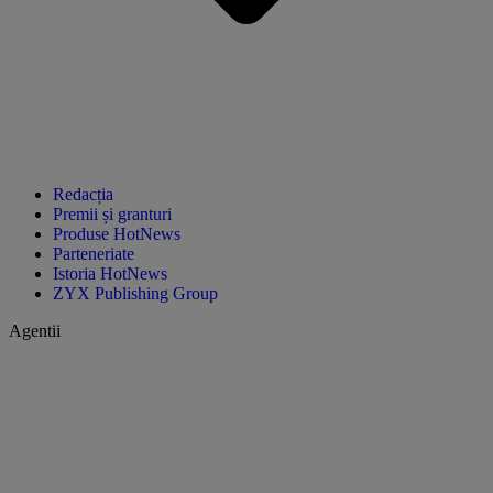
Redacția
Premii și granturi
Produse HotNews
Parteneriate
Istoria HotNews
ZYX Publishing Group
Agentii