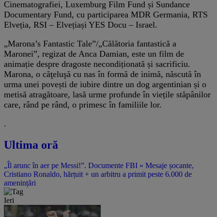
Cinematografiei, Luxemburg Film Fund și Sundance
Documentary Fund, cu participarea MDR Germania, RTS
Elveția, RSI – Elvețiași YES Docu – Israel.
„Marona’s Fantastic Tale”/„Călătoria fantastică a
Maronei”, regizat de Anca Damian, este un film de
animație despre dragoste necondiționată și sacrificiu.
Marona, o căţeluşă cu nas în formă de inimă, născută în
urma unei povești de iubire dintre un dog argentinian și o
metisă atragătoare, lasă urme profunde în viețile stăpânilor
care, rând pe rând, o primesc în familiile lor.
.
Ultima oră
„Îl arunc în aer pe Messi!”. Documente FBI » Mesaje șocante,
Cristiano Ronaldo, hărțuit + un arbitru a primit peste 6.000 de
amenințări
Ieri