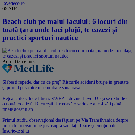
lovedeco.ro
06 AUG.
Beach club pe malul lacului: 6 locuri din
toată țara unde faci plajă, te cazezi și
practici sporturi nautice
Adn-ul tău
e unic
Slăbești repede, dar cu ce preț? Riscurile scăderii bruște în greutate
și primul pas către o schimbare sănătoasă
Rețeaua de săli de fitness SWEAT devine Level Up și se extinde cu
o nouă locație în București. Urmează o serie de alte 4 săli până la
finele acestui an
Primul studiu observațional desfășurat pe Via Transilvanica despre
impactul mersului pe jos asupra sănătății fizice și emoționale.
Înscrie-te și tu