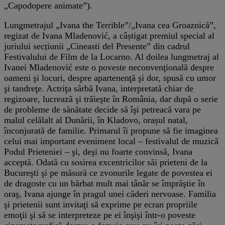
„Capodopere animate”).
Lungmetrajul „Ivana the Terrible”/„Ivana cea Groaznică”,
regizat de Ivana Mladenović, a câștigat premiul special al
juriului secțiunii „Cineasti del Presente” din cadrul
Festivalului de Film de la Locarno. Al doilea lungmetraj al
Ivanei Mladenović este o poveste neconvenţională despre
oameni şi locuri, despre apartenenţă şi dor, spusă cu umor
şi tandreţe. Actriţa sârbă Ivana, interpretată chiar de
regizoare, lucrează şi trăieşte în România, dar după o serie
de probleme de sănătate decide să îşi petreacă vara pe
malul celălalt al Dunării, în Kladovo, orașul natal,
înconjurată de familie. Primarul îi propune să fie imaginea
celui mai important eveniment local – festivalul de muzică
Podul Prieteniei – şi, deşi nu foarte convinsă, Ivana
acceptă. Odată cu sosirea excentricilor săi prieteni de la
Bucureşti şi pe măsură ce zvonurile legate de povestea ei
de dragoste cu un bărbat mult mai tânăr se împrăştie în
oraş, Ivana ajunge în pragul unei căderi nervoase. Familia
şi prietenii sunt invitaţi să exprime pe ecran propriile
emoţii şi să se interpreteze pe ei înşişi într-o poveste