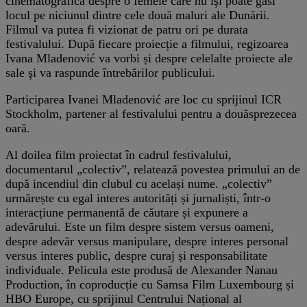
cinematografică despre o femeie care nu îşi poate găsi
locul pe niciunul dintre cele două maluri ale Dunării.
Filmul va putea fi vizionat de patru ori pe durata
festivalului. După fiecare proiecție a filmului, regizoarea
Ivana Mladenović va vorbi și despre celelalte proiecte ale
sale şi va raspunde întrebărilor publicului.
Participarea Ivanei Mladenović are loc cu sprijinul ICR
Stockholm, partener al festivalului pentru a douăsprezecea
oară.
Al doilea film proiectat în cadrul festivalului,
documentarul „colectiv”, relatează povestea primului an de
după incendiul din clubul cu același nume. „colectiv”
urmărește cu egal interes autorități și jurnaliști, într-o
interacțiune permanentă de căutare și expunere a
adevărului. Este un film despre sistem versus oameni,
despre adevăr versus manipulare, despre interes personal
versus interes public, despre curaj și responsabilitate
individuale. Pelicula este produsă de Alexander Nanau
Production, în coproducție cu Samsa Film Luxembourg și
HBO Europe, cu sprijinul Centrului Național al