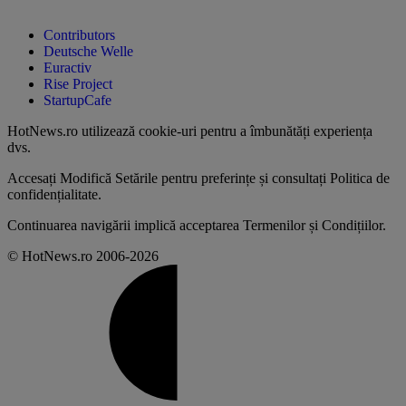
Contributors
Deutsche Welle
Euractiv
Rise Project
StartupCafe
HotNews.ro utilizează
cookie-uri pentru a îmbunătăți experiența
dvs
.
Accesați
Modifică Setările
pentru preferințe și consultați
Politica de
confidențialitate
.
Continuarea navigării implică acceptarea
Termenilor și Condițiilor
.
© HotNews.ro 2006-2026