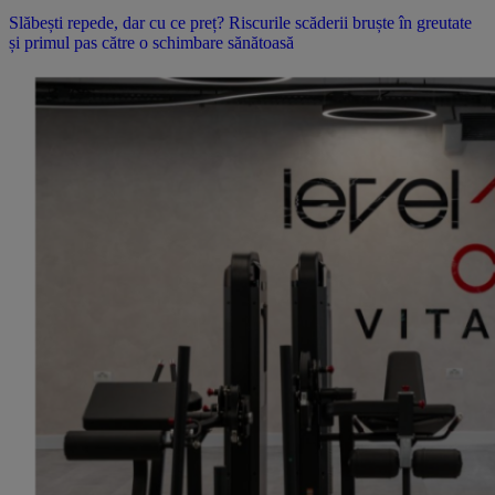
Slăbești repede, dar cu ce preț? Riscurile scăderii bruște în greutate
și primul pas către o schimbare sănătoasă