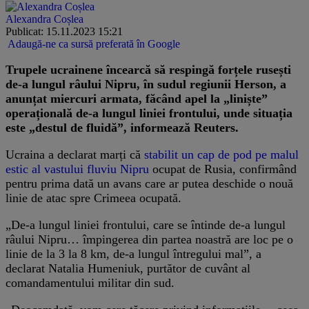
Alexandra Coșlea
Publicat: 15.11.2023 15:21
Adaugă-ne ca sursă preferată în Google
Trupele ucrainene încearcă să respingă forțele rusești
de-a lungul râului Nipru, în sudul regiunii Herson, a
anunțat miercuri armata, făcând apel la „liniște”
operațională de-a lungul liniei frontului, unde situația
este „destul de fluidă”, informează Reuters.
Ucraina a declarat marți că
stabilit un cap de pod pe malul
estic al vastului fluviu Nipru
ocupat de Rusia, confirmând
pentru prima dată un avans care ar putea deschide o nouă
linie de atac spre Crimeea ocupată.
„De-a lungul liniei frontului, care se întinde de-a lungul
râului Nipru… împingerea din partea noastră are loc pe o
linie de la 3 la 8 km, de-a lungul întregului mal”, a
declarat Natalia Humeniuk, purtător de cuvânt al
comandamentului militar din sud.