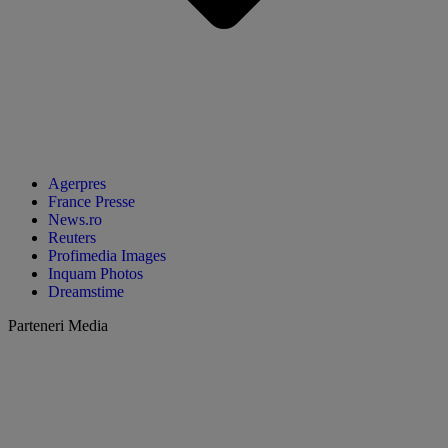
Agerpres
France Presse
News.ro
Reuters
Profimedia Images
Inquam Photos
Dreamstime
Parteneri Media