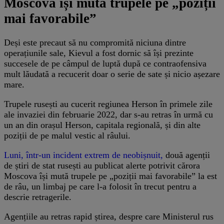
Moscova își mută trupele pe „poziții
mai favorabile”
Deși este precaut să nu compromită niciuna dintre
operațiunile sale, Kievul a fost dornic să își prezinte
succesele de pe câmpul de luptă după ce contraofensiva
mult lăudată a recucerit doar o serie de sate și nicio așezare
mare.
Trupele rusești au cucerit regiunea Herson în primele zile
ale invaziei din februarie 2022, dar s-au retras în urmă cu
un an din orașul Herson, capitala regională, și din alte
poziții de pe malul vestic al râului.
Luni, într-un incident extrem de neobișnuit,
două agenții
de știri de stat rusești au publicat alerte potrivit cărora
Moscova își mută trupele pe „poziții mai favorabile” la est
de râu, un limbaj pe care l-a folosit în trecut pentru a
descrie retragerile.
Agențiile au retras rapid știrea, despre care Ministerul rus