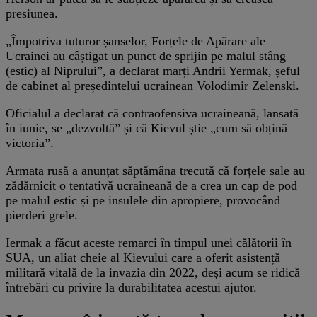
presiunea.
„Împotriva tuturor șanselor, Forțele de Apărare ale
Ucrainei au câștigat un punct de sprijin pe malul stâng
(estic) al Niprului”, a declarat marți Andrii Yermak, șeful
de cabinet al președintelui ucrainean Volodimir Zelenski.
Oficialul a declarat că contraofensiva ucraineană, lansată
în iunie, se „dezvoltă” și că Kievul știe „cum să obțină
victoria”.
Armata rusă a anunțat săptămâna trecută că forțele sale au
zădărnicit o tentativă ucraineană de a crea un cap de pod
pe malul estic și pe insulele din apropiere, provocând
pierderi grele.
Iermak a făcut aceste remarci în timpul unei călătorii în
SUA, un aliat cheie al Kievului care a oferit asistență
militară vitală de la invazia din 2022, deși acum se ridică
întrebări cu privire la durabilitatea acestui ajutor.