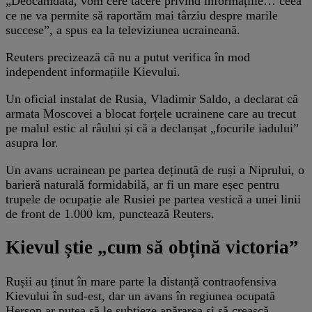
„Deocamdată, vom cere tăcere privind informațiile… ceea
ce ne va permite să raportăm mai târziu despre marile
succese”, a spus ea la televiziunea ucraineană.
Reuters precizează că nu a putut verifica în mod
independent informațiile Kievului.
Un oficial instalat de Rusia, Vladimir Saldo, a declarat că
armata Moscovei a blocat forțele ucrainene care au trecut
pe malul estic al râului și că a declanșat „focurile iadului”
asupra lor.
Un avans ucrainean pe partea deținută de ruși a Niprului, o
barieră naturală formidabilă, ar fi un mare eșec pentru
trupele de ocupație ale Rusiei pe partea vestică a unei linii
de front de 1.000 km, punctează Reuters.
Kievul știe „cum să obțină victoria”
Rușii au ținut în mare parte la distanță contraofensiva
Kievului în sud-est, dar un avans în regiunea ocupată
Herson ar putea să le subțieze apărarea și să crească