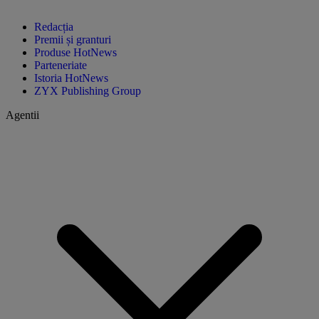
Redacția
Premii și granturi
Produse HotNews
Parteneriate
Istoria HotNews
ZYX Publishing Group
Agentii