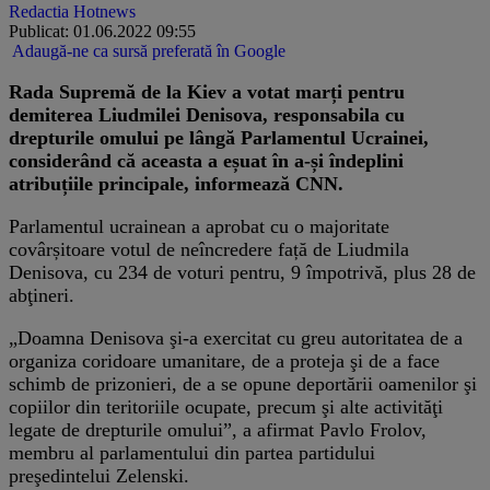
Redactia Hotnews
Publicat: 01.06.2022 09:55
Adaugă-ne ca sursă preferată în Google
Rada Supremă de la Kiev a votat marți pentru
demiterea Liudmilei Denisova, responsabila cu
drepturile omului pe lângă Parlamentul Ucrainei,
considerând că aceasta a eșuat în a-și îndeplini
atribuțiile principale, informează CNN.
Parlamentul ucrainean a aprobat cu o majoritate
covârșitoare votul de neîncredere față de Liudmila
Denisova, cu 234 de voturi pentru, 9 împotrivă, plus 28 de
abţineri.
„Doamna Denisova şi-a exercitat cu greu autoritatea de a
organiza coridoare umanitare, de a proteja şi de a face
schimb de prizonieri, de a se opune deportării oamenilor şi
copiilor din teritoriile ocupate, precum şi alte activităţi
legate de drepturile omului”, a afirmat Pavlo Frolov,
membru al parlamentului din partea partidului
preşedintelui Zelenski.