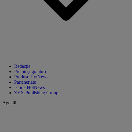
Redacția
Premii și granturi
Produse HotNews
Parteneriate
Istoria HotNews
ZYX Publishing Group
Agentii