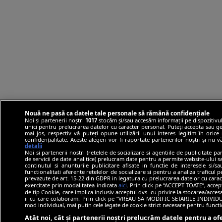
Nouă ne pasă ca datele tale personale să rămână confidențiale
Noi și partenerii noștri
1017
stocăm și/sau accesăm informații pe dispozitivul
unici pentru prelucrarea datelor cu caracter personal. Puteți accepta sau ge
mai jos, respectiv vă puteți opune utilizării unui interes legitim în ori
confidențialitate. Aceste alegeri vor fi raportate partenerilor noștri și nu 
detalii
Noi si partenerii nostri (retelele de socializare si agentiile de publicitate p
de servicii de date analitice) prelucram date pentru a permite website-ului 
continutul si anunturile publicitare afisate in functie de interesele si/s
functionalitati aferente retelelor de socializare si pentru a analiza traficul 
prevazute de art. 15-22 din GDPR in legatura cu prelucrarea datelor cu carac
exercitate prin modalitatea indicata
aici
. Prin click pe “ACCEPT TOATE”, accep
de tip Cookie, care implica inclusiv acceptul dvs. cu privire la stocarea/acce
ii cu care colaboram. Prin click pe “VREAU SA MODIFIC SETARILE INDIVIDUA
mod individual, mai putin cele legate de cookie strict necesare pentru funct
Atât noi, cât și partenerii noștri prelucrăm datele pentru a ofe