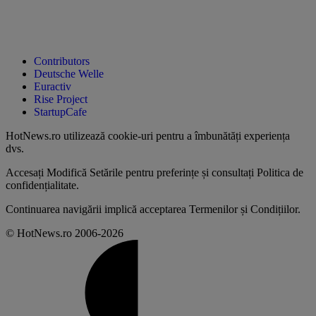
Contributors
Deutsche Welle
Euractiv
Rise Project
StartupCafe
HotNews.ro utilizează
cookie-uri pentru a îmbunătăți experiența
dvs
.
Accesați
Modifică Setările
pentru preferințe și consultați
Politica de
confidențialitate
.
Continuarea navigării implică acceptarea
Termenilor și Condițiilor
.
© HotNews.ro 2006-2026