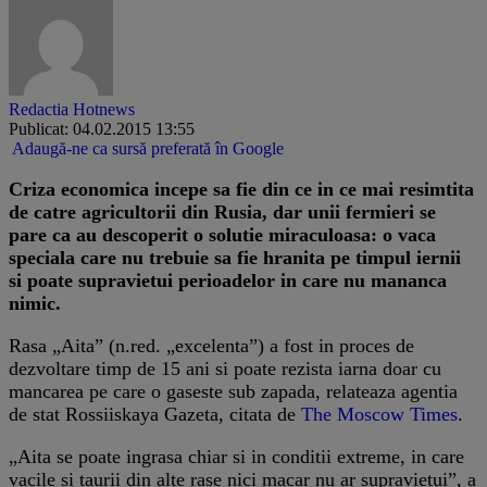
Redactia Hotnews
Publicat: 04.02.2015 13:55
Adaugă-ne ca sursă preferată în Google
​​Criza economica incepe sa fie din ce in ce mai resimtita
de catre agricultorii din Rusia, dar unii fermieri se
pare ca au descoperit o solutie miraculoasa: o vaca
speciala care nu trebuie sa fie hranita pe timpul iernii
si poate supravietui perioadelor in care nu mananca
nimic.
Rasa „Aita” (n.red. „excelenta”) a fost in proces de
dezvoltare timp de 15 ani si poate rezista iarna doar cu
mancarea pe care o gaseste sub zapada, relateaza agentia
de stat Rossiiskaya Gazeta, citata de
The Moscow Times
.
„Aita se poate ingrasa chiar si in conditii extreme, in care
vacile si taurii din alte rase nici macar nu ar supravietui”, a