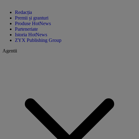
Redacția
Premii și granturi
Produse HotNews
Parteneriate
Istoria HotNews
ZYX Publishing Group
Agentii