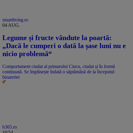
smartliving.ro
04 AUG.
Legume și fructe vândute la poartă:
„Dacă le cumperi o dată la șase luni nu e
nicio problemă“
Comportament ciudat al primarului Ciucu, ciudat și în formă
continuată. Se împlinește îndată o săptămână de la începutul
bizareriei
b365.ro
10:54