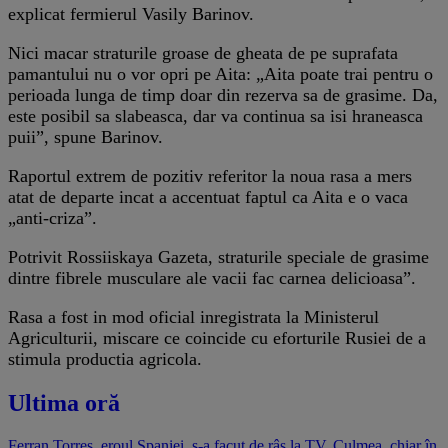
explicat fermierul Vasily Barinov.
Nici macar straturile groase de gheata de pe suprafata
pamantului nu o vor opri pe Aita: „Aita poate trai pentru o
perioada lunga de timp doar din rezerva sa de grasime. Da,
este posibil sa slabeasca, dar va continua sa isi hraneasca
puii”, spune Barinov.
Raportul extrem de pozitiv referitor la noua rasa a mers
atat de departe incat a accentuat faptul ca Aita e o vaca
„anti-criza”.
Potrivit Rossiiskaya Gazeta, straturile speciale de grasime
dintre fibrele musculare ale vacii fac carnea delicioasa”.
Rasa a fost in mod oficial inregistrata la Ministerul
Agriculturii, miscare ce coincide cu eforturile Rusiei de a
stimula productia agricola.
Ultima oră
Ferran Torres, eroul Spaniei, s-a facut de râs la TV. Culmea, chiar în