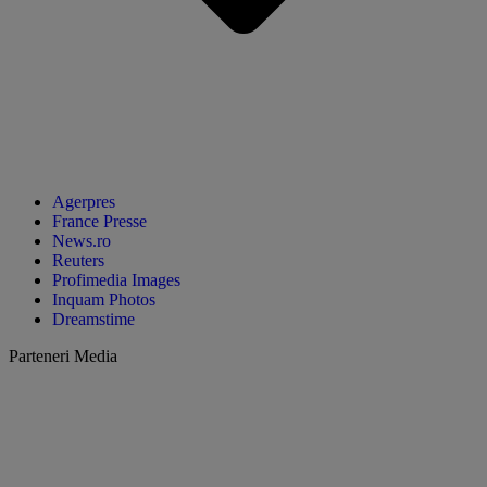
Agerpres
France Presse
News.ro
Reuters
Profimedia Images
Inquam Photos
Dreamstime
Parteneri Media