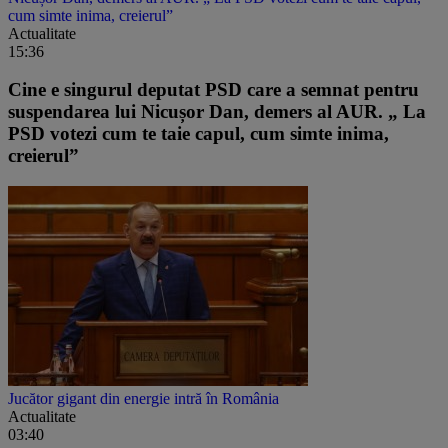
cum simte inima, creierul”
Actualitate
15:36
Cine e singurul deputat PSD care a semnat pentru
suspendarea lui Nicușor Dan, demers al AUR. „ La
PSD votezi cum te taie capul, cum simte inima,
creierul”
Jucător gigant din energie intră în România
Actualitate
03:40