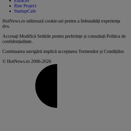
Euractiv
Rise Project
StartupCafe
HotNews.ro utilizează
cookie-uri pentru a îmbunătăți experiența
dvs
.
Accesați
Modifică Setările
pentru preferințe și consultați
Politica de
confidențialitate
.
Continuarea navigării implică acceptarea
Termenilor și Condițiilor
.
© HotNews.ro 2006-2026