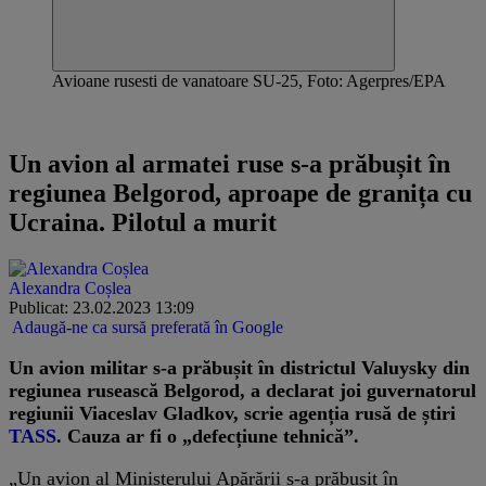
Avioane rusesti de vanatoare SU-25, Foto: Agerpres/EPA
UPDATE
Un avion al armatei ruse s-a prăbușit în
regiunea Belgorod, aproape de granița cu
Ucraina. Pilotul a murit
Alexandra Coșlea
Publicat: 23.02.2023 13:09
Adaugă-ne ca sursă preferată în Google
Un avion militar s-a prăbușit în districtul Valuysky din
regiunea rusească Belgorod, a declarat joi guvernatorul
regiunii Viaceslav Gladkov, scrie agenția rusă de știri
TASS
.
Cauza ar fi o „defecțiune tehnică”.
„Un avion al Ministerului Apărării s-a prăbușit în