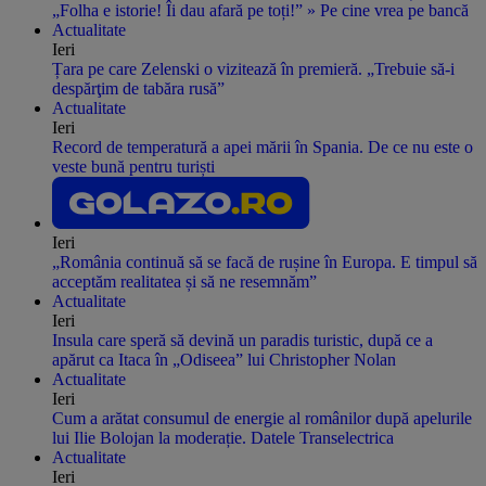
„Folha e istorie! Îi dau afară pe toți!” » Pe cine vrea pe bancă
Actualitate
Ieri
Țara pe care Zelenski o vizitează în premieră. „Trebuie să-i
despărţim de tabăra rusă”
Actualitate
Ieri
Record de temperatură a apei mării în Spania. De ce nu este o
veste bună pentru turiști
Ieri
„România continuă să se facă de rușine în Europa. E timpul să
acceptăm realitatea și să ne resemnăm”
Actualitate
Ieri
Insula care speră să devină un paradis turistic, după ce a
apărut ca Itaca în „Odiseea” lui Christopher Nolan
Actualitate
Ieri
Cum a arătat consumul de energie al românilor după apelurile
lui Ilie Bolojan la moderație. Datele Transelectrica
Actualitate
Ieri