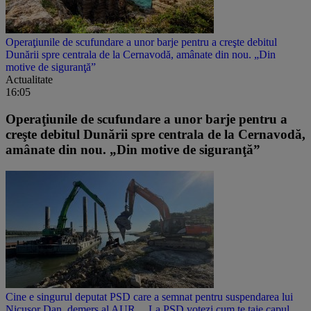
Operaţiunile de scufundare a unor barje pentru a creşte debitul
Dunării spre centrala de la Cernavodă, amânate din nou. „Din
motive de siguranţă”
Actualitate
16:05
Operaţiunile de scufundare a unor barje pentru a
creşte debitul Dunării spre centrala de la Cernavodă,
amânate din nou. „Din motive de siguranţă”
Cine e singurul deputat PSD care a semnat pentru suspendarea lui
Nicușor Dan, demers al AUR. „ La PSD votezi cum te taie capul,