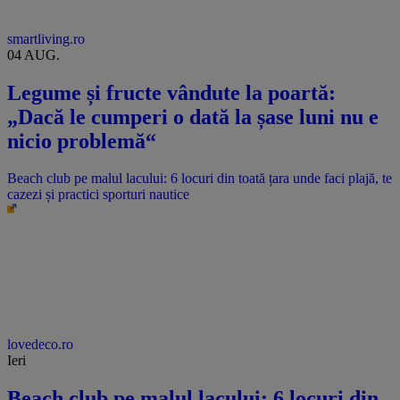
smartliving.ro
04 AUG.
Legume și fructe vândute la poartă:
„Dacă le cumperi o dată la șase luni nu e
nicio problemă“
Beach club pe malul lacului: 6 locuri din toată țara unde faci plajă, te
cazezi și practici sporturi nautice
lovedeco.ro
Ieri
Beach club pe malul lacului: 6 locuri din