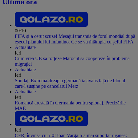
Ultima oră
00:10
FIFA și-a cerut scuze! Mesajul transmis de forul mondial după
eșecul planului lui Infantino. Ce se va întâmpla cu șeful FIFA
Actualitate
Ieri
Cum vrea UE să forțeze Marocul să coopereze în problema
migraţiei
Actualitate
Ieri
Sondaj. Extrema-dreapta germană ia avans față de blocul
care-l susține pe cancelarul Merz
Actualitate
Ieri
Româncă arestată în Germania pentru spionaj. Precizările
MAE
Ieri
CFR, învinsă cu 5-0! Ioan Varga n-a mai suportat rușinea: