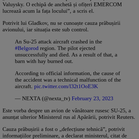
Valuysky. O echipă de anchetă și ofițeri EMERCOM
lucrează acum la fața locului”, a scris el.
Potrivit lui Gladkov, nu se cunoaște cauza prăbușirii
avionului, iar situația este sub control.
An Su-25 attack aircraft crashed in the
#Belgorod
region. The pilot ejected
unsuccessfully and died. As a result of that, a
barn with hay burned out.
According to official information, the cause of
the accident was a technical malfunction of the
aircraft.
pic.twitter.com/l32t1OoE3K
— NEXTA (@nexta_tv)
February 23, 2023
Este vorba despre un avion de vânătoare rusesc SU-25, a
anunțat ulterior Ministerul rus al Apărării, potrivit Reuters.
Cauza prăbușirii a fost o „defecțiune tehnică”, potrivit
informațiilor preliminare, a declarat ministerul, citat de