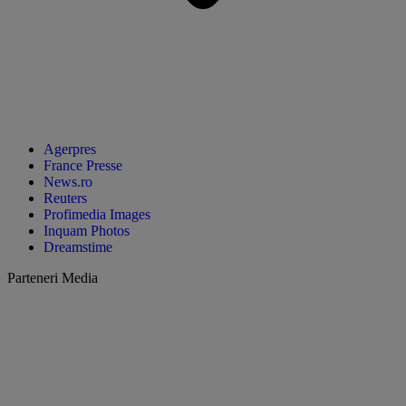
Agerpres
France Presse
News.ro
Reuters
Profimedia Images
Inquam Photos
Dreamstime
Parteneri Media