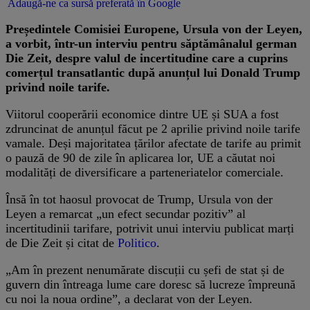
Adaugă-ne ca sursă preferată în Google
Președintele Comisiei Europene, Ursula von der Leyen,
a vorbit, într-un interviu pentru săptămânalul german
Die Zeit, despre valul de incertitudine care a cuprins
comerțul transatlantic după anunțul lui Donald Trump
privind noile tarife.
Viitorul cooperării economice dintre UE și SUA a fost
zdruncinat de anunțul făcut pe 2 aprilie privind noile tarife
vamale. Deși majoritatea țărilor afectate de tarife au primit
o pauză de 90 de zile în aplicarea lor, UE a căutat noi
modalități de diversificare a parteneriatelor comerciale.
Însă în tot haosul provocat de Trump, Ursula von der
Leyen a remarcat „un efect secundar pozitiv” al
incertitudinii tarifare, potrivit unui interviu publicat marți
de Die Zeit și citat de
Politico
.
„Am în prezent nenumărate discuții cu șefi de stat și de
guvern din întreaga lume care doresc să lucreze împreună
cu noi la noua ordine”, a declarat von der Leyen.