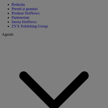
Redacția
Premii și granturi
Produse HotNews
Parteneriate
Istoria HotNews
ZYX Publishing Group
Agentii