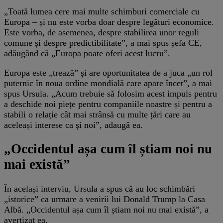
„Toată lumea cere mai multe schimburi comerciale cu
Europa – și nu este vorba doar despre legături economice.
Este vorba, de asemenea, despre stabilirea unor reguli
comune și despre predictibilitate”, a mai spus șefa CE,
adăugând că „Europa poate oferi acest lucru”.
Europa este „trează” și are oportunitatea de a juca „un rol
puternic în noua ordine mondială care apare încet”, a mai
spus Ursula. „Acum trebuie să folosim acest impuls pentru
a deschide noi piețe pentru companiile noastre și pentru a
stabili o relație cât mai strânsă cu multe țări care au
aceleași interese ca și noi”, adaugă ea.
„Occidentul așa cum îl știam noi nu
mai există”
În același interviu, Ursula a spus că au loc schimbări
„istorice” ca urmare a venirii lui Donald Trump la Casa
Albă. „Occidentul așa cum îl știam noi nu mai există”, a
avertizat ea.