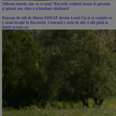
Slăbești repede, dar cu ce preț? Riscurile scăderii bruște în greutate
și primul pas către o schimbare sănătoasă
Rețeaua de săli de fitness SWEAT devine Level Up și se extinde cu
o nouă locație în București. Urmează o serie de alte 4 săli până la
finele acestui an