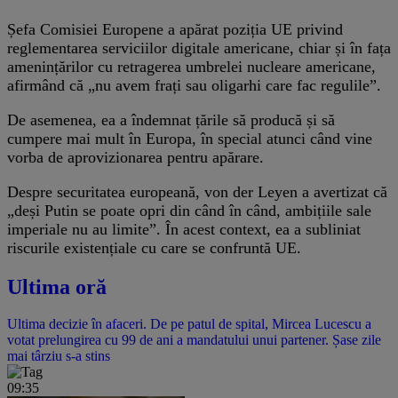
Șefa Comisiei Europene a apărat poziția UE privind
reglementarea serviciilor digitale americane, chiar și în fața
amenințărilor cu retragerea umbrelei nucleare americane,
afirmând că „nu avem frați sau oligarhi care fac regulile”.
De asemenea, ea a îndemnat țările să producă și să
cumpere mai mult în Europa, în special atunci când vine
vorba de aprovizionarea pentru apărare.
Despre securitatea europeană, von der Leyen a avertizat că
„deși Putin se poate opri din când în când, ambițiile sale
imperiale nu au limite”. În acest context, ea a subliniat
riscurile existențiale cu care se confruntă UE.
Ultima oră
Ultima decizie în afaceri. De pe patul de spital, Mircea Lucescu a
votat prelungirea cu 99 de ani a mandatului unui partener. Șase zile
mai târziu s-a stins
09:35