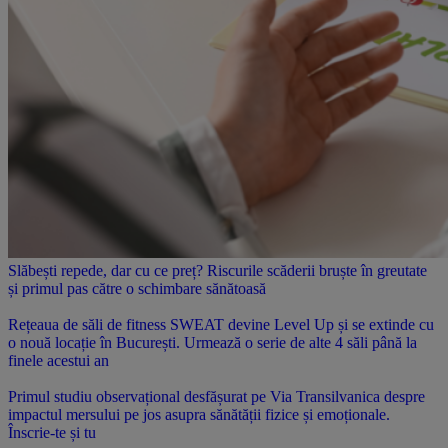
Slăbești repede, dar cu ce preț? Riscurile scăderii bruște în greutate
și primul pas către o schimbare sănătoasă
Rețeaua de săli de fitness SWEAT devine Level Up și se extinde cu
o nouă locație în București. Urmează o serie de alte 4 săli până la
finele acestui an
Primul studiu observațional desfășurat pe Via Transilvanica despre
impactul mersului pe jos asupra sănătății fizice și emoționale.
Înscrie-te și tu