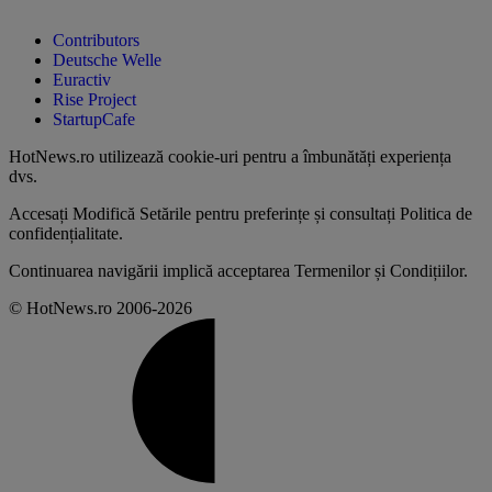
Contributors
Deutsche Welle
Euractiv
Rise Project
StartupCafe
HotNews.ro utilizează
cookie-uri pentru a îmbunătăți experiența
dvs
.
Accesați
Modifică Setările
pentru preferințe și consultați
Politica de
confidențialitate
.
Continuarea navigării implică acceptarea
Termenilor și Condițiilor
.
© HotNews.ro 2006-2026