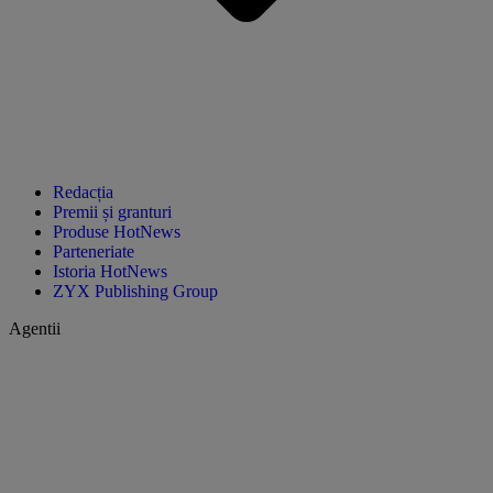
Redacția
Premii și granturi
Produse HotNews
Parteneriate
Istoria HotNews
ZYX Publishing Group
Agentii