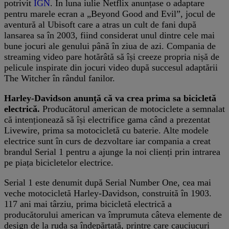
potrivit
IGN
. În luna iulie Netflix anunțase o adaptare
pentru marele ecran a „Beyond Good and Evil”, jocul de
aventură al Ubisoft care a atras un cult de fani după
lansarea sa în 2003, fiind considerat unul dintre cele mai
bune jocuri ale genului până în ziua de azi. Compania de
streaming video pare hotărâtă să își creeze propria nișă de
pelicule inspirate din jocuri video după succesul adaptării
The Witcher în rândul fanilor.
Harley-Davidson anunță că va crea prima sa bicicletă
electrică.
Producătorul american de motociclete a semnalat
că intenționează să își electrifice gama când a prezentat
Livewire, prima sa motocicletă cu baterie. Alte modele
electrice sunt în curs de dezvoltare iar compania a creat
brandul Serial 1 pentru a ajunge la noi clienți prin intrarea
pe piața bicicletelor electrice.
Serial 1 este denumit după Serial Number One, cea mai
veche motocicletă Harley-Davidson, construită în 1903.
117 ani mai târziu, prima bicicletă electrică a
producătorului american va împrumuta câteva elemente de
design de la ruda sa îndepărtată, printre care cauciucuri