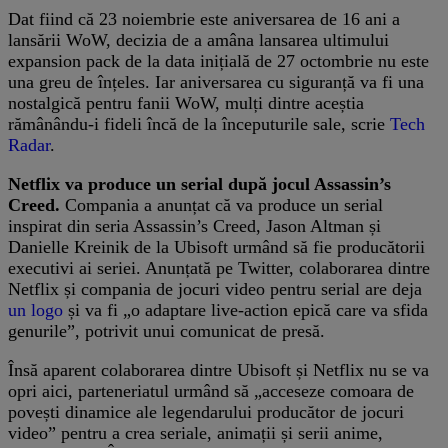
Dat fiind că 23 noiembrie este aniversarea de 16 ani a
lansării WoW, decizia de a amâna lansarea ultimului
expansion pack de la data inițială de 27 octombrie nu este
una greu de înțeles. Iar aniversarea cu siguranță va fi una
nostalgică pentru fanii WoW, mulți dintre aceștia
rămânându-i fideli încă de la începuturile sale, scrie
Tech
Radar
.
Netflix va produce un serial după jocul Assassin’s
Creed.
Compania a anunțat că va produce un serial
inspirat din seria Assassin’s Creed, Jason Altman și
Danielle Kreinik de la Ubisoft urmând să fie producătorii
executivi ai seriei. Anunțată pe Twitter, colaborarea dintre
Netflix și compania de jocuri video pentru serial are deja
un logo
și va fi „o adaptare live-action epică care va sfida
genurile”, potrivit unui comunicat de presă.
Însă aparent colaborarea dintre Ubisoft și Netflix nu se va
opri aici, parteneriatul urmând să „acceseze comoara de
povești dinamice ale legendarului producător de jocuri
video” pentru a crea seriale, animații și serii anime,