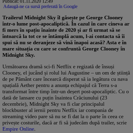
Publicat: 01.11.2020 12:49
Adaugă-ne ca sursă preferată în Google
Trailerul Midnight Sky îl găsește pe George Clooney
într-o lume post-apocaliptică.
În cazul în care cineva ar
fi mers în spațiu înainte de 2020 și ar fi urmat să se
întoarcă la tot ce se întâmplă acum, l-ai contacta să îi
spui să nu se deranjeze să vină înapoi acasă? Asta e în
mare situația cu care se confruntă George Clooney în
Midnight Sky.
Următoarea dramă sci-fi Netflix e regizată de însuși
Clooney, el jucând și rolul lui Augustine – un om de știință
de pe Pământ care încearcă disperat să ia legătura cu nava
spațială Aether pentru a anunța echipajul că Terra s-a
transformat între timp într-un deșert post-apocaliptic. Cu o
dată de lansare cu puțin înaintea Crăciunului (23
decembrie), Midnight Sky va fi clar principalul
blockbuster al iernii pentru Netflix iar compania de
streaming video pare să nu se fi dat la o parte în ceea ce
privește costurile, dacă ar fi să judecăm după trailer, scrie
Empire Online
.