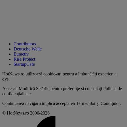
Contributors
Deutsche Welle
Euractiv
Rise Project
StartupCafe
HotNews.ro utilizează
cookie-uri pentru a îmbunătăți experiența
dvs
.
Accesați
Modifică Setările
pentru preferințe și consultați
Politica de
confidențialitate
.
Continuarea navigării implică acceptarea
Termenilor și Condițiilor
.
© HotNews.ro 2006-2026