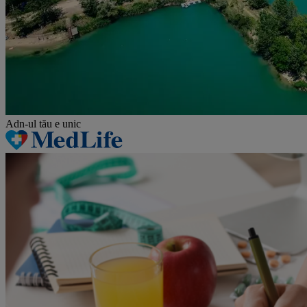
Adn-ul tău
e unic