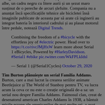
albe, un cadru negru cu litere aurii și un șezut maro
susținut de o pereche de arcuri șlefuite. Compania nu a
anunțat încă specificațiile tehnice ale bicicletei însă
imaginile publicate de aceasta par să arate că inginerii au
integrat bateria în interiorul cadrului și au plasat motorul
între pedale, notează
Digital Trends
.
Combining the freedom of a
#bicycle
with the
effortless joy of
#electric
power. Head over to
https://t.co/rivcJMjHxW
learn more about Serial
1 eBicycles, Powered by
#HarleyDavidson
.
#Serial1
#ebike
pic.twitter.com/WkFPLkIdsl
— Serial 1 (@Serial1Cycles)
October 29, 2020
Tim Burton plănuiește un serial Familia Addams.
Burton, care a mai lucrat la crearea seriilor animate
Beetlejuice și The World of Stanboy pentru TV, va lucra
acum la ceva ce nu este o creație originală de-a sa: un
serial nou despre Familia Addams. Faimosul clan, creat de
desenatorul american Charles Addams în 1938, a bântuit
micile ecrane ale americanilor de mai multe ori, a avut