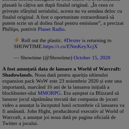
plasată la câțiva ani după finalul original. „În ceea ce
privește sfârșitul serialului, acesta nu va semăna deloc cu
finalul original. A fost o oportunitate extraordinară să
putem scrie un al doilea final pentru emisiune”, a precizat
Phillips, potrivit
Planet Radio
.
Roll out the plastic.
#Dexter
is returning to
SHOWTIME.
https://t.co/ENmKeyXcjX
— Showtime (@Showtime)
October 15, 2020
A fost anunțată data de lansare a World of Warcraft:
Shadowlands.
Noua dată pentru apariția ultimului
expansion pack WoW este 23 noiembrie 2020 și este una
importantă, marcând 16 ani de la lansarea inițială a
blockbuster-ului
MMORPG
. Era așteptat ca Blizzard să
lanseze jocul săptămâna trecută dar compania de jocuri
video a anunțat la începutul lunii octombrie că lansarea va
fi amânată. John Hight, producătorul executiv al World of
Warcraft, a anunțat joi noua dată pe pagina oficială de
Twitter a jocului.