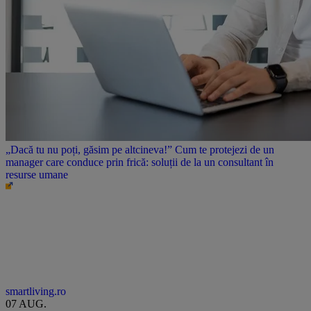
„Dacă tu nu poți, găsim pe altcineva!” Cum te protejezi de un
manager care conduce prin frică: soluții de la un consultant în
resurse umane
smartliving.ro
07 AUG.