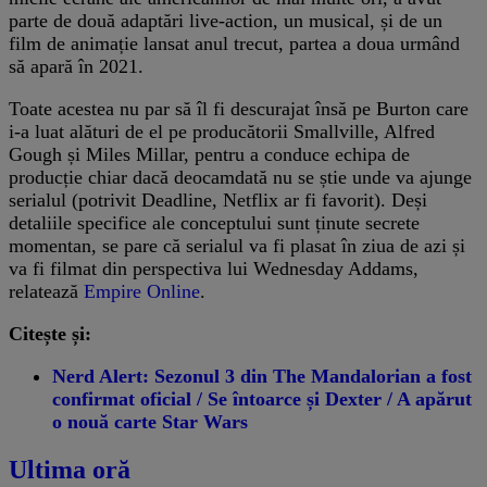
parte de două adaptări live-action, un musical, și de un
film de animație lansat anul trecut, partea a doua urmând
să apară în 2021.
Toate acestea nu par să îl fi descurajat însă pe Burton care
i-a luat alături de el pe producătorii Smallville, Alfred
Gough și Miles Millar, pentru a conduce echipa de
producție chiar dacă deocamdată nu se știe unde va ajunge
serialul (potrivit Deadline, Netflix ar fi favorit). Deși
detaliile specifice ale conceptului sunt ținute secrete
momentan, se pare că serialul va fi plasat în ziua de azi și
va fi filmat din perspectiva lui Wednesday Addams,
relatează
Empire Online
.
Citește și:
Nerd Alert: Sezonul 3 din The Mandalorian a fost
confirmat oficial / Se întoarce și Dexter / A apărut
o nouă carte Star Wars
Ultima oră