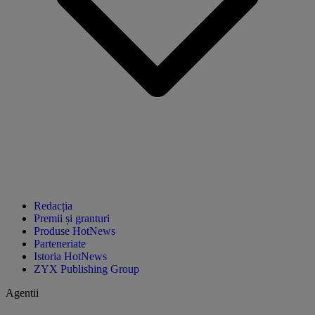
Redacția
Premii și granturi
Produse HotNews
Parteneriate
Istoria HotNews
ZYX Publishing Group
Agentii