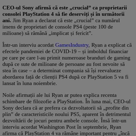
CEO-ul Sony afirmă că este „crucial” ca proprietarii
consolei PlayStation 4 să fie deserviți și în următorii
ani.
Jim Ryan a declarat că este „crucial” ca numărul
imens de proprietari de console PS4 (peste 100 de
milioane) să rămână „implicat și fericit”.
Într-un interviu acordat
GamesIndustry
, Ryan a explicat că
efectele pandemiei de COVID-19 – și imboldul financiar
pe care pe care l-au primit numeroase branduri de gaming
după ce sute de milioane de persoane au fost nevoite să
stea în case – a determinat compania să își reevalueze
abordarea față de clienții PS4 după ce PlayStation 5 va fi
lansat în luna noiembrie.
Noile afirmații ale lui Ryan ar putea explica recenta
schimbare de filozofie a PlayStation. În luna mai, CEO-ul
Sony declara că ar prefera ca dezvoltatorii să „profite din
plin” de caracteristicile noului PS5, aparent în detrimentul
dezvoltării de jocuri pentru ambele console. Însă într-un
interviu acordat Washington Post în septembrie, Ryan
afirma că PlayStation 4 va rămâne important pentru „încă