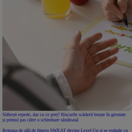
Slăbești repede, dar cu ce preț? Riscurile scăderii bruște în greutate
și primul pas către o schimbare sănătoasă
Rețeaua de săli de fitness SWEAT devine Level Up și se extinde cu