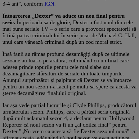
3-4 ani”, conform
IGN
.
Întoarcerea „Dexter” va aduce un nou final pentru
serie.
În perioada sa de glorie, Dexter a fost unul din cele
mai bune seriale TV – o serie care a provocat spectatorii să
îi țină partea criminalului în serie jucat de Michael C. Hall,
unul care vânează criminali după un cod moral strict.
Însă fanii au rămas profund dezamăgiți după ce ultimele
sezoane au luat-o pe arătură, culminând cu un final care
adesea prinde topurile pentru cele mai slabe sau
dezamăgitoare sfârșituri de seriale din toate timpurile.
Anunțul surprinzător și palpitant că Dexter se va întoarce
pentru un nou sezon i-a făcut pe mulți să spere că acesta va
șterge dezamăgirea finalului original.
Iar așa vede parțial lucrurile și Clyde Phillips, producătorul
următorului sezon. Phillips, care a părăsit seria originală
după mult aclamatul sezon 4, a declarat pentru Hollywood
Reporter că noul sezon va fi un „al doilea final” pentru
Dexter.”„Nu vrem ca acesta să fie Dexter sezonul nouă”, a
afirmat acesta, adăugând că noul sezon va avea acțiunea