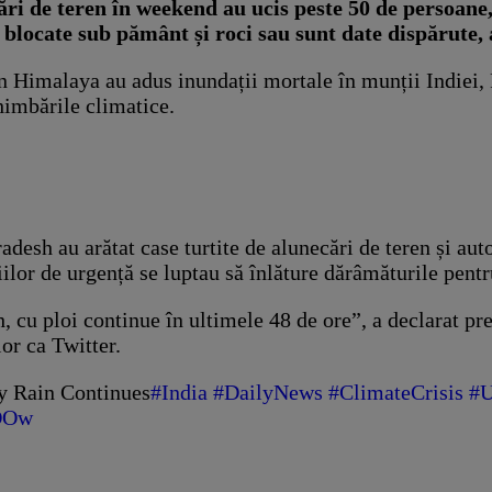
ări de teren în weekend au ucis peste 50 de persoane,
locate sub pământ și roci sau sunt date dispărute, au
n Himalaya au adus inundații mortale în munții Indiei, P
himbările climatice.
adesh au arătat case turtite de alunecări de teren și au
iilor de urgență se luptau să înlăture dărâmăturile pent
 cu ploi continue în ultimele 48 de ore”, a declarat pr
or ca Twitter.
vy Rain Continues
#India
#DailyNews
#ClimateCrisis
#U
4OOw