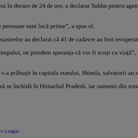
loi în decurs de 24 de ore, a declarat Sukhu pentru agen
persoane sunt încă prinse”, a spus el.
dezastrelor au declarat că 41 de cadavre au fost recuperat
timpului, ne pierdem speranța că vor fi scoși cu viață”,
s-a prăbușit în capitala statului, Shimla, salvatorii au
n să se închidă în Himachal Pradesh, iar oamenii din zon
nce League