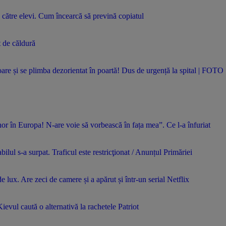
 către elevi. Cum încearcă să prevină copiatul
t de căldură
re și se plimba dezorientat în poartă! Dus de urgență la spital | FOTO
enor în Europa! N-are voie să vorbească în fața mea”. Ce l-a înfuriat
ilul s-a surpat. Traficul este restricţionat / Anunțul Primăriei
 lux. Are zeci de camere și a apărut și într-un serial Netflix
ievul caută o alternativă la rachetele Patriot