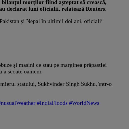
 bilanțul morților fiind așteptat să crească,
 declarat luni oficialii, relatează Reuters.
akistan și Nepal în ultimii doi ani, oficialii
tobuze și mașini ce stau pe marginea prăpastiei
ru a scoate oameni.
emierul statului, Sukhvinder Singh Sukhu, într-o
nusualWeather
#IndiaFloods
#WorldNews