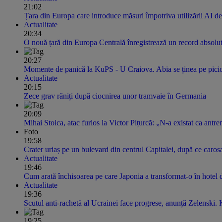
21:02
Țara din Europa care introduce măsuri împotriva utilizării AI de
Actualitate
20:34
O nouă țară din Europa Centrală înregistrează un record absolu
20:27
Momente de panică la KuPS - U Craiova. Abia se ținea pe picioa
Actualitate
20:15
Zece grav răniți după ciocnirea unor tramvaie în Germania
20:09
Mihai Stoica, atac furios la Victor Pițurcă: „N-a existat ca antr
Foto
19:58
Crater uriaș pe un bulevard din centrul Capitalei, după ce carosab
Actualitate
19:46
Cum arată închisoarea pe care Japonia a transformat-o în hotel de
Actualitate
19:36
Scutul anti-rachetă al Ucrainei face progrese, anunță Zelenski. K
19:25