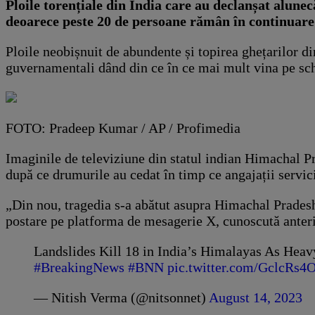
Ploile torențiale din India care au declanșat alunec
deoarece peste 20 de persoane rămân în continuare b
Ploile neobișnuit de abundente și topirea ghețarilor di
guvernamentali dând din ce în ce mai mult vina pe sc
FOTO: Pradeep Kumar / AP / Profimedia
Imaginile de televiziune din statul indian Himachal Pr
după ce drumurile au cedat în timp ce angajații servic
„Din nou, tragedia s-a abătut asupra Himachal Pradesh,
postare pe platforma de mesagerie X, cunoscută anteri
Landslides Kill 18 in India’s Himalayas As Hea
#BreakingNews
#BNN
pic.twitter.com/GclcRs
— Nitish Verma (@nitsonnet)
August 14, 2023