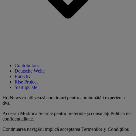
Contributors
Deutsche Welle
Euractiv
Rise Project
StartupCafe
HotNews.ro utilizează
cookie-uri pentru a îmbunătăți experiența
dvs
.
Accesați
Modifică Setările
pentru preferințe și consultați
Politica de
confidențialitate
.
Continuarea navigării implică acceptarea
Termenilor și Condițiilor
.