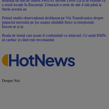
Rețeaua de săli de fitness SWEAT devine Level Up și se extinde cu
o nouă locație în București. Urmează o serie de alte 4 săli până la
finele acestui an
Primul studiu observațional desfășurat pe Via Transilvanica despre
impactul mersului pe jos asupra sănătății fizice și emoționale.
Înscrie-te și tu
Boala de inimă care poate fi confundată cu infarctul. Ce arată RMN-
ul cardiac și când este recomandat
Despre Noi