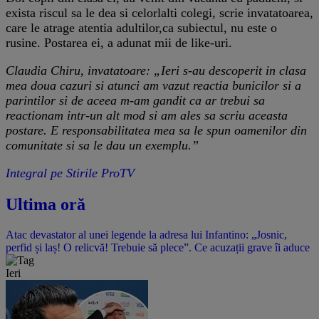
exista riscul sa le dea si celorlalti colegi, scrie invatatoarea,
care le atrage atentia adultilor,ca subiectul, nu este o
rusine. Postarea ei, a adunat mii de like-uri.
Claudia Chiru, invatatoare: „Ieri s-au descoperit in clasa
mea doua cazuri si atunci am vazut reactia bunicilor si a
parintilor si de aceea m-am gandit ca ar trebui sa
reactionam intr-un alt mod si am ales sa scriu aceasta
postare. E responsabilitatea mea sa le spun oamenilor din
comunitate si sa le dau un exemplu.”
Integral pe Stirile ProTV
Ultima oră
Atac devastator al unei legende la adresa lui Infantino: „Josnic,
perfid și laș! O relicvă! Trebuie să plece”. Ce acuzații grave îi aduce
Ieri