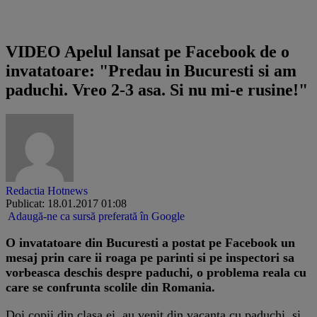
Citeste pe Stirile ProTV
VIDEO Apelul lansat pe Facebook de o
invatatoare: "Predau in Bucuresti si am
paduchi. Vreo 2-3 asa. Si nu mi-e rusine!"
Redactia Hotnews
Publicat: 18.01.2017 01:08
Adaugă-ne ca sursă preferată în Google
O invatatoare din Bucuresti a postat pe Facebook un
mesaj prin care ii roaga pe parinti si pe inspectori sa
vorbeasca deschis despre paduchi, o problema reala cu
care se confrunta scolile din Romania.
Doi copii din clasa ei, au venit din vacanta cu paduchi, si