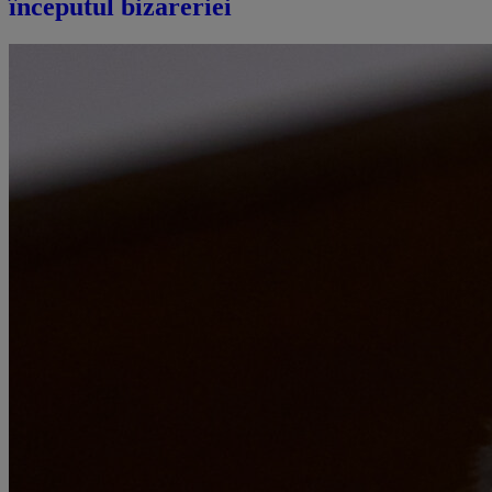
începutul bizareriei