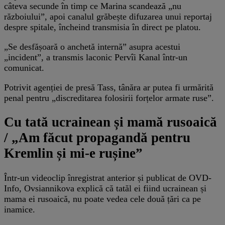
câteva secunde în timp ce Marina scandează „nu
războiului”, apoi canalul grăbește difuzarea unui reportaj
despre spitale, încheind transmisia în direct pe platou.
„Se desfășoară o anchetă internă” asupra acestui
„incident”, a transmis laconic Pervîi Kanal într-un
comunicat.
Potrivit agenției de presă Tass, tânăra ar putea fi urmărită
penal pentru „discreditarea folosirii forțelor armate ruse”.
Cu tată ucrainean și mamă rusoaică
/ „Am făcut propagandă pentru
Kremlin și mi-e rușine”
Într-un videoclip înregistrat anterior și publicat de OVD-
Info, Ovsiannikova explică că tatăl ei fiind ucrainean și
mama ei rusoaică, nu poate vedea cele două țări ca pe
inamice.