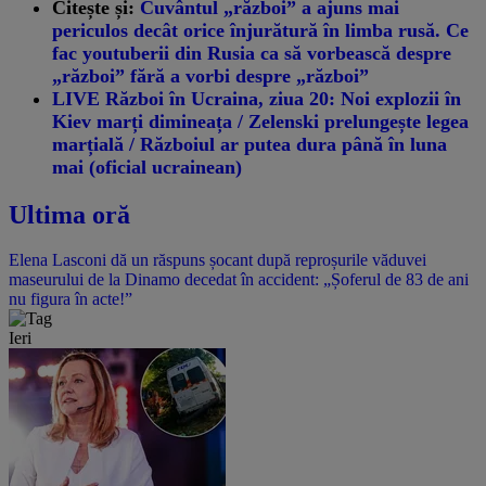
Citește și:
Cuvântul „război” a ajuns mai
periculos decât orice înjurătură în limba rusă. Ce
fac youtuberii din Rusia ca să vorbească despre
„război” fără a vorbi despre „război”
LIVE Război în Ucraina, ziua 20: Noi explozii în
Kiev marți dimineața / Zelenski prelungește legea
marțială / Războiul ar putea dura până în luna
mai (oficial ucrainean)
Ultima oră
Elena Lasconi dă un răspuns șocant după reproșurile văduvei
maseurului de la Dinamo decedat în accident: „Șoferul de 83 de ani
nu figura în acte!”
Ieri