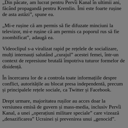
„Din păcate, am lucrat pentru Pervîi Kanal în ultimii ani,
făcând propagandă pentru Kremlin. Îmi este foarte rușine
de asta astăzi”, spune ea.
„Mi-e rușine că am permis să fie difuzate minciuni la
televizor, mi-e rușine că am permis ca poporul rus să fie
zoombificat”, adaugă ea.
Videoclipul s-a viralizat rapid pe rețelele de socializare,
mulți internauți salutând „curajul” acestei femei, într-un
context de represiune brutală împotriva tuturor formelor de
disidență.
În încercarea lor de a controla toate informațiile despre
conflict, autoritățile au blocat presa independentă, precum
și principalele rețele sociale, ca Twitter și Facebook.
Drept urmare, majoritatea rușilor au acces doar la
versiunea emisă de guvern și mass-media, inclusiv Pervîi
Kanal, a unei „operațiuni militare speciale” care vizează
„denazificarea” Ucrainei și prevenirea unui „genocid”.