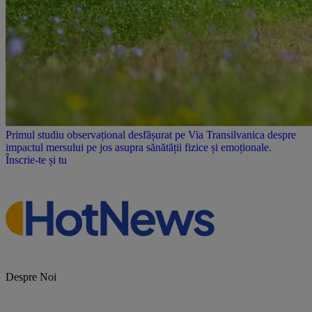
Primul studiu observațional desfășurat pe Via Transilvanica despre
impactul mersului pe jos asupra sănătății fizice și emoționale.
Înscrie-te și tu
Despre Noi