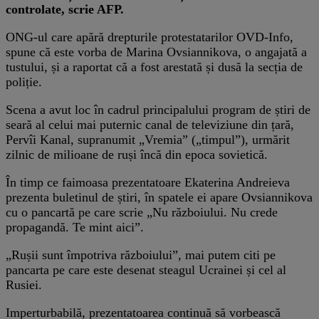
controlate, scrie AFP.
ONG-ul care apără drepturile protestatarilor OVD-Info,
spune că este vorba de Marina Ovsiannikova, o angajată a
tustului, și a raportat că a fost arestată și dusă la secția de
poliție.
Scena a avut loc în cadrul principalului program de știri de
seară al celui mai puternic canal de televiziune din țară,
Pervîi Kanal, supranumit „Vremia” („timpul”), urmărit
zilnic de milioane de ruși încă din epoca sovietică.
În timp ce faimoasa prezentatoare Ekaterina Andreieva
prezenta buletinul de știri, în spatele ei apare Ovsiannikova
cu o pancartă pe care scrie „Nu războiului. Nu crede
propagandă. Te mint aici”.
„Rușii sunt împotriva războiului”, mai putem citi pe
pancarta pe care este desenat steagul Ucrainei și cel al
Rusiei.
Imperturbabilă, prezentatoarea continuă să vorbească