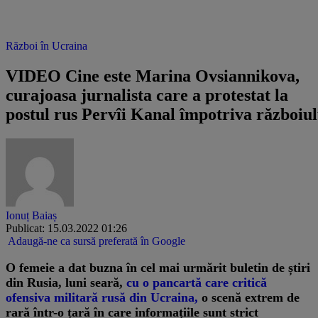
Război în Ucraina
VIDEO Cine este Marina Ovsiannikova,
curajoasa jurnalista care a protestat la
postul rus Pervîi Kanal împotriva războiul
Ionuț Baiaș
Publicat: 15.03.2022 01:26
Adaugă-ne ca sursă preferată în Google
O femeie a dat buzna în cel mai urmărit buletin de știri
din Rusia, luni seară,
cu o pancartă care critică
ofensiva militară rusă din Ucraina,
o scenă extrem de
rară într-o țară în care informațiile sunt strict