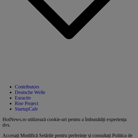
Contributors
Deutsche Welle
Euractiv
Rise Project
StartupCafe
HotNews.ro utilizează
cookie-uri pentru a îmbunătăți experiența
dvs
.
Accesați
Modifică Setările
pentru preferințe și consultați
Politica de