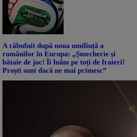
A răbufnit după noua umilință a
românilor în Europa: „Șmecherie și
bătaie de joc! Îi luăm pe toți de fraieri!
Proști sunt dacă ne mai primesc”