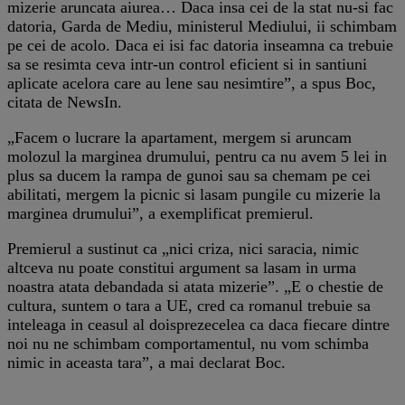
mizerie aruncata aiurea… Daca insa cei de la stat nu-si fac
datoria, Garda de Mediu, ministerul Mediului, ii schimbam
pe cei de acolo. Daca ei isi fac datoria inseamna ca trebuie
sa se resimta ceva intr-un control eficient si in santiuni
aplicate acelora care au lene sau nesimtire”, a spus Boc,
citata de NewsIn.
„Facem o lucrare la apartament, mergem si aruncam
molozul la marginea drumului, pentru ca nu avem 5 lei in
plus sa ducem la rampa de gunoi sau sa chemam pe cei
abilitati, mergem la picnic si lasam pungile cu mizerie la
marginea drumului”, a exemplificat premierul.
Premierul a sustinut ca „nici criza, nici saracia, nimic
altceva nu poate constitui argument sa lasam in urma
noastra atata debandada si atata mizerie”. „E o chestie de
cultura, suntem o tara a UE, cred ca romanul trebuie sa
inteleaga in ceasul al doisprezecelea ca daca fiecare dintre
noi nu ne schimbam comportamentul, nu vom schimba
nimic in aceasta tara”, a mai declarat Boc.