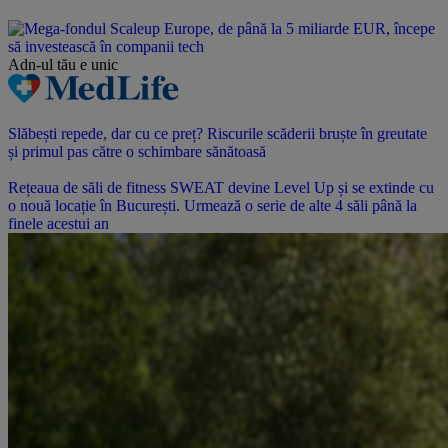
Adn-ul tău
e unic
Slăbești repede, dar cu ce preț? Riscurile scăderii bruște în greutate
și primul pas către o schimbare sănătoasă
Rețeaua de săli de fitness SWEAT devine Level Up și se extinde cu
o nouă locație în București. Urmează o serie de alte 4 săli până la
finele acestui an