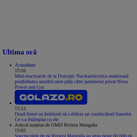
Ultima oră
Actualitate
15:16
Mini-reactoarele de la Doicești: Nuclearelectrica analizează
posibilitatea anulării unor plăți către partenerul privat Nova
Power and Gas
15:12
Două femei au îndrăznit să-i sfideze pe conducătorii Iranului.
Ce s-a întâmplat cu ele
Articol susținut de OMD Riviera Mangalia
15:05
Spectacolele de pe Riviera Mangalia au atras peste 60.000 de