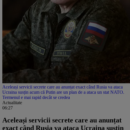
Aceleași servicii secrete care au anunțat exact când Rusia va ataca
Ucraina susțin acum că Putin are un plan de a ataca un stat NATO.
Termenul e mai rapid decât se credea
Actualitate
06:27
Aceleași servicii secrete care au anunțat
exact când Rusia va ataca Ucraina susțin