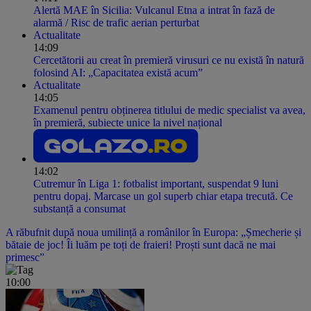
Alertă MAE în Sicilia: Vulcanul Etna a intrat în fază de
alarmă / Risc de trafic aerian perturbat
Actualitate
14:09
Cercetătorii au creat în premieră virusuri ce nu există în natură
folosind AI: „Capacitatea există acum”
Actualitate
14:05
Examenul pentru obținerea titlului de medic specialist va avea,
în premieră, subiecte unice la nivel național
14:02
Cutremur în Liga 1: fotbalist important, suspendat 9 luni
pentru dopaj. Marcase un gol superb chiar etapa trecută. Ce
substanță a consumat
A răbufnit după noua umilință a românilor în Europa: „Șmecherie și
bătaie de joc! Îi luăm pe toți de fraieri! Proști sunt dacă ne mai
primesc”
10:00