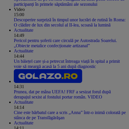
participanți în primele săptămâni ale sezonului
Video
15:00
Descoperire surpriză în timpul unor lucrări de rutină în Roma:
O clădire de lux din secolul al II-lea, scoasă la lumină
Actualitate
14:49
Pericol pentru șoferii care circulă pe Autostrada Soarelui.
„Obiecte metalice confecționate artizanal”
Actualitate
14:44
Un băiețel care și-a petrecut întreaga viață în spital a primit
voie să meargă acasă la 5 ani după diagnostic
14:31
Prunea, dat pe mâna UEFA! FRF a sesizat forul după
derapajul sexist al fostului portar român. VIDEO
Actualitate
14:14
Cine este bărbatul care a scris „Anna” într-o inimă colorată pe
stânca de pe Transfăgărăşan
Actualitate
14:11