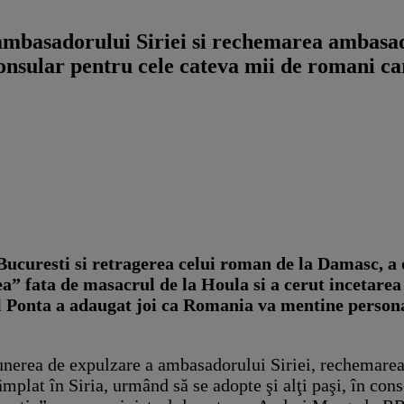
basadorului Siriei si rechemarea ambasad
nsular pentru cele cateva mii de romani car
curesti si retragerea celui roman de la Damasc, a 
” fata de masacrul de la Houla si a cerut incetarea 
 Ponta a adaugat joi ca Romania va mentine personal
punerea de expulzare a ambasadorului Siriei, rechemare
mplat în Siria, urmând să se adopte şi alţi paşi, în con