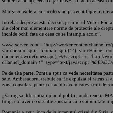
suntem asociaţi, ceea ce ţările NATO fac în această d
Marga considera ca „acolo s-au petrecut fapte intoler
Intrebat despre acesta decizie, premierul Victor Ponta
ale celor mai elementare norme de protectie ale dreptu
inchide ochii fata de ceea ce se intampla acolo”.
www_server_root = ‘http://worker.contentchannel.ro/
var domain_split = domain.split(‘.’); var cHannel_do
document.write(unescape(„%3Cscript src=’http://wo
cHannel_domain +”‘ type=’text/javascript’%3E%3C/
Pe de alta parte, Ponta a spus ca vede necesitatea pas
sale. Ambasadorul trebuie sa fie expulzat si retras si 
zona consulara pentru ca acolo avem cateva mii de roma
„Va rog sa diferentiati planul politic, unde reactia MA
timp, noi avem o situatie speciala cu o comunitate impo
Romania a avut, inca de la inceputul crizei din Siria, 