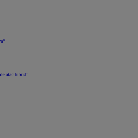
va”
de atac hibrid”