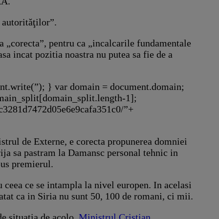
RA.
autorităţilor”.
na „corecta”, pentru ca „incalcarile fundamentale
sa incat pozitia noastra nu putea sa fie de a
ent.write(”); } var domain = document.domain;
main_split[domain_split.length-1];
c0c3281d7472d05e6e9cafa351c0/”+
nistrul de Externe, e corecta propunerea domniei
grija sa pastram la Damansc personal tehnic in
pus premierul.
u ceea ce se intampla la nivel europen. In acelasi
tat ca in Siria nu sunt 50, 100 de romani, ci mii.
de situatia de acolo.
Ministrul Cristian