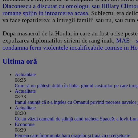
Diaconescu a discutat cu omologul sau Hillary Clinton d
romane spijin in intoarcerea acasa
. Subiectul era deli
va face repatrierea: a intregii familii sau nu, sau cum
Dupa masacrul de la Houla, in care au fost ucise peste
expulzarea diplomatilor sirieni de rang inalt,
MAE – sec
condamna ferm violentele incalificabile comise in Houl
Ultima oră
Actualitate
08:35
Cum să nu plătești dublu în Italia: ghidul costurilor pe care turișt
Actualitate
08:33
Iranul anunță că s-a înțeles cu Omanul privind trecerea navelor 
Actualitate
08:30
Ce au văzut oamenii de știință când racheta SpaceX a lovit Lun
Economie
08:29
Femeia care împrumuta bani orașelor și trăia ca o cerșetoare