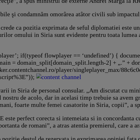
irecţie”, a spus ministrul de externe Andrei Marga la R
abile şi condamnăm omorârea atâtor civili sub impactul 
 crede ca pozitia exprimata de seful diplomatiei este u
rilor omului in Siria sunt evidente pentru toata lumea a
player’; if(typeof flowplayer == ‘undefined’) { docum
main = domain_split[domain_split.length-2] + „.” + do
rker.contentchannel.ro/player/singleplayer_max/88c6
script%3E”));
trarii in Siria de personal consular. „Am discutat cu mi
al nostru de acolo, dar in acelasi timp trebuie sa avem 
ni, foarte multe femei casatorite in Siria, copii”, a s
E este perfect corecta si intemeiata si in concordanta c
rtanta de romani”, a atras atentia premierul, care a ara
o pozitie destul de rezervata in exprimarea opiniei fata 