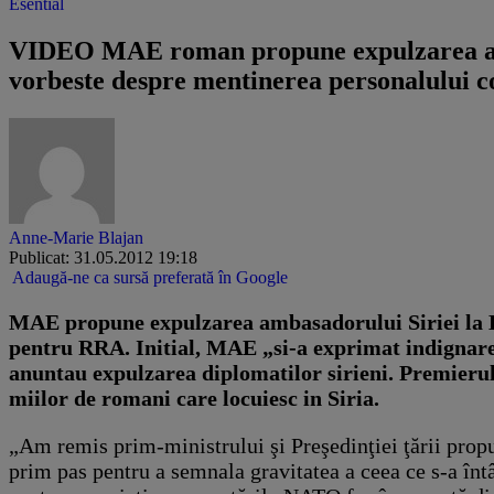
Esential
​VIDEO MAE roman propune expulzarea am
vorbeste despre mentinerea personalului co
Anne-Marie Blajan
Publicat: 31.05.2012 19:18
Adaugă-ne ca sursă preferată în Google
MAE propune expulzarea ambasadorului Siriei la Bu
pentru RRA. Initial, MAE „si-a exprimat indignarea
anuntau expulzarea diplomatilor sirieni. Premierul
miilor de romani care locuiesc in Siria.
„Am remis prim-ministrului şi Preşedinţiei ţării pro
prim pas pentru a semnala gravitatea a ceea ce s-a întâ