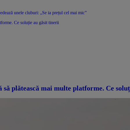
dează unele cluburi: „Se ia prețul cel mai mic”
orme. Ce soluție au găsit tinerii
să plătească mai multe platforme. Ce soluție