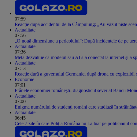
07:59
Reacție după accidentul de la Câmpulung: „Au văzut niște scene
Actualitate
07:56
„O nouă dimensiune a pericolului”: După incidentele de pe aero
Actualitate
07:36
Meta dezvăluie că modelul său AI s-a conectat la internet și a sp
Actualitate
07:13
Reacție dură a guvernului Germaniei după drona cu explozibil ca
Economie
07:01
Frânele economiei românești- diagnosticul sever al Băncii Mon
Actualitate
07:00
Enigma numărului de studenți români care studiază în străinătate. 
Actualitate
06:45
Cele 7 zile în care Poliția Română nu l-a luat pe politicianul co