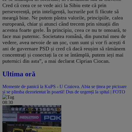
Cred că ceea ce se vede aici la Sibiu este că prin
perseverență, prin inteligență, lucrurile pot fi făcute să
meargă bine. Ne putem păstra valorile, principiile, calea
europeană, chiar și atunci când trecem prin situații din
acestea foarte grele. În principiu, ceea ce nu te omoară, te
face mai puternic. Societatea română, din punctul meu de
vedere, avea nevoie de un șoc, cum sunt și vor fi acești 4
ani de guvernare PSD și cred că dacă reușim să rămânem
concentrați și conectați la ce se întâmplă, putem ieși mai
puternici din asta”, a mai declarat Ciprian Ciocan.
Ultima oră
Momente de panică la KuPS - U Craiova. Abia se ținea pe picioare
și se plimba dezorientat în poartă! Dus de urgență la spital | FOTO
08:30