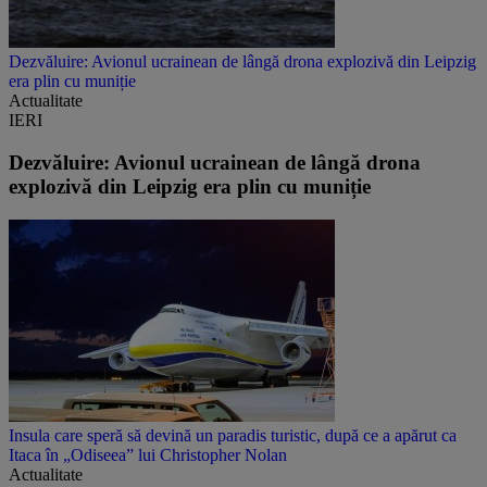
Dezvăluire: Avionul ucrainean de lângă drona explozivă din Leipzig
era plin cu muniție
Actualitate
IERI
Dezvăluire: Avionul ucrainean de lângă drona
explozivă din Leipzig era plin cu muniție
Insula care speră să devină un paradis turistic, după ce a apărut ca
Itaca în „Odiseea” lui Christopher Nolan
Actualitate