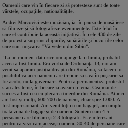
Oamenii care vin în fiecare zi să protesteze sunt de toate
vârstele, ocupațiile, naționalitățile.
Andrei Marcovici este muzician, iar în pauza de masă iese
să filmeze și să fotografieze evenimentele. Este felul în
care el contribuie la această inițiativă. În cele 430 de zile
de protest a surprins chipurile, supărările și bucuriile celor
care sunt mișcarea ”Vă vedem din Sibiu”.
”La un moment dat orice om ajunge la o limită, probabil
aceea a fost limită. Era vorba de Ordonanța 13, noi am
venit să apărăm justiția dreaptă din România, să facem tot
posibilul ca acei oameni care trebuie să stea în pușcărie să
fie acolo, nu la guvernare. Pentru a permanentiza protestul
s-au ales teme, în fiecare zi aveam o temă. Cea mai de
succes a fost cea cu plecarea tinerilor din România. Atunci
am fost și mulți, 600-700 de oameni, chiar spre 1.000. A
fost impresionant. Am venit toți cu un băgăjel, am umplut
toată zona de bagaje și de oameni. Suntem cam 4-5
persoane care filmăm și 2-3 fotografi. Este interesant
pentru că vezi cam aceeași oameni, 30-40 de persoane care