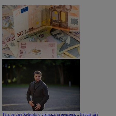
Țara pe care Zelenski o vizitează în premieră. „Trebuie să-i