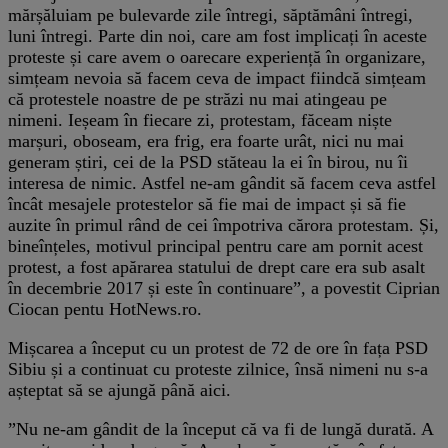
mărșăluiam pe bulevarde zile întregi, săptămâni întregi,
luni întregi. Parte din noi, care am fost implicați în aceste
proteste și care avem o oarecare experiență în organizare,
simțeam nevoia să facem ceva de impact fiindcă simțeam
că protestele noastre de pe străzi nu mai atingeau pe
nimeni. Ieșeam în fiecare zi, protestam, făceam niște
marșuri, oboseam, era frig, era foarte urât, nici nu mai
generam știri, cei de la PSD stăteau la ei în birou, nu îi
interesa de nimic. Astfel ne-am gândit să facem ceva astfel
încât mesajele protestelor să fie mai de impact și să fie
auzite în primul rând de cei împotriva cărora protestam. Și,
bineînțeles, motivul principal pentru care am pornit acest
protest, a fost apărarea statului de drept care era sub asalt
în decembrie 2017 și este în continuare”, a povestit Ciprian
Ciocan pentu HotNews.ro.
Mișcarea a început cu un protest de 72 de ore în fața PSD
Sibiu și a continuat cu proteste zilnice, însă nimeni nu s-a
așteptat să se ajungă până aici.
”Nu ne-am gândit de la început că va fi de lungă durată. A