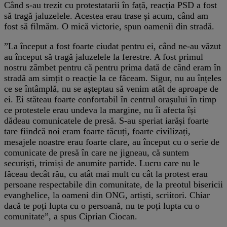
Când s-au trezit cu protestatarii în față, reacția PSD a fost
să tragă jaluzelele. Acestea erau trase și acum, când am
fost să filmăm. O mică victorie, spun oamenii din stradă.
”La început a fost foarte ciudat pentru ei, când ne-au văzut
au început să tragă jaluzelele la ferestre. A fost primul
nostru zâmbet pentru că pentru prima dată de când eram în
stradă am simțit o reacție la ce făceam. Sigur, nu au înțeles
ce se întâmplă, nu se așteptau să venim atât de aproape de
ei. Ei stăteau foarte confortabil în centrul orașului în timp
ce protestele erau undeva la margine, nu îi afecta își
dădeau comunicatele de presă. S-au speriat iarăși foarte
tare fiindcă noi eram foarte tăcuți, foarte civilizați,
mesajele noastre erau foarte clare, au început cu o serie de
comunicate de presă în care ne jigneau, că suntem
securiști, trimiși de anumite partide. Lucru care nu le
făceau decât rău, cu atât mai mult cu cât la protest erau
persoane respectabile din comunitate, de la preotul bisericii
evanghelice, la oameni din ONG, artiști, scriitori. Chiar
dacă te poți lupta cu o persoană, nu te poți lupta cu o
comunitate”, a spus Ciprian Ciocan.