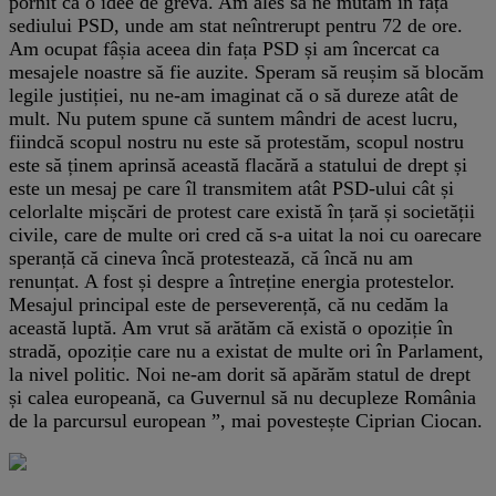
pornit ca o idee de grevă. Am ales să ne mutăm în fața
sediului PSD, unde am stat neîntrerupt pentru 72 de ore.
Am ocupat fâșia aceea din fața PSD și am încercat ca
mesajele noastre să fie auzite. Speram să reușim să blocăm
legile justiției, nu ne-am imaginat că o să dureze atât de
mult. Nu putem spune că suntem mândri de acest lucru,
fiindcă scopul nostru nu este să protestăm, scopul nostru
este să ținem aprinsă această flacără a statului de drept și
este un mesaj pe care îl transmitem atât PSD-ului cât și
celorlalte mișcări de protest care există în țară și societății
civile, care de multe ori cred că s-a uitat la noi cu oarecare
speranță că cineva încă protestează, că încă nu am
renunțat. A fost și despre a întreține energia protestelor.
Mesajul principal este de perseverență, că nu cedăm la
această luptă. Am vrut să arătăm că există o opoziție în
stradă, opoziție care nu a existat de multe ori în Parlament,
la nivel politic. Noi ne-am dorit să apărăm statul de drept
și calea europeană, ca Guvernul să nu decupleze România
de la parcursul european ”, mai povestește Ciprian Ciocan.