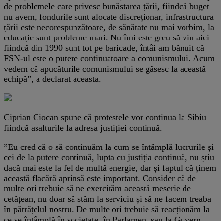
de problemele care privesc bunăstarea țării, fiindcă buget
nu avem, fondurile sunt alocate discreționar, infrastructura
țării este necorespunzătoare, de sănătate nu mai vorbim, la
educație sunt probleme mari. Nu îmi este greu să vin aici
fiindcă din 1990 sunt tot pe baricade, întâi am bănuit că
FSN-ul este o putere continuatoare a comunismului. Acum
vedem că apucăturile comunismului se găsesc la această
echipă”, a declarat aceasta.
Ciprian Ciocan spune că protestele vor continua la Sibiu
fiindcă asalturile la adresa justiției continuă.
”Eu cred că o să continuăm la cum se întâmplă lucrurile și
cei de la putere continuă, lupta cu justiția continuă, nu știu
dacă mai este la fel de multă energie, dar și faptul că ținem
această flacără aprinsă este important. Consider că de
multe ori trebuie să ne exercităm această meserie de
cetățean, nu doar să stăm la serviciu și să ne facem treaba
în pătrățelul nostru. De multe ori trebuie să reacționăm la
ce se întâmplă în societate, în Parlament sau la Guvern.