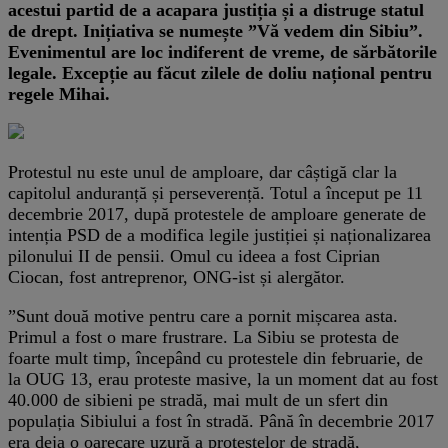
acestui partid de a acapara justiția și a distruge statul
de drept. Inițiativa se numește ”Vă vedem din Sibiu”.
Evenimentul are loc indiferent de vreme, de sărbătorile
legale. Excepție au făcut zilele de doliu național pentru
regele Mihai.
Protestul nu este unul de amploare, dar câștigă clar la
capitolul anduranță și perseverență. Totul a început pe 11
decembrie 2017, după protestele de amploare generate de
intenția PSD de a modifica legile justiției și naționalizarea
pilonului II de pensii. Omul cu ideea a fost Ciprian
Ciocan, fost antreprenor, ONG-ist și alergător.
”Sunt două motive pentru care a pornit mișcarea asta.
Primul a fost o mare frustrare. La Sibiu se protesta de
foarte mult timp, începând cu protestele din februarie, de
la OUG 13, erau proteste masive, la un moment dat au fost
40.000 de sibieni pe stradă, mai mult de un sfert din
populația Sibiului a fost în stradă. Până în decembrie 2017
era deja o oarecare uzură a protestelor de stradă,