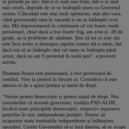
se perindă pe aici. Într-o zi sunt mai triști, într-o zi sunt
mai veseli, depinde de ce se întâmplă seara cu Guvernul
nostru. Câteodată este mai mult optimism, mai ales vara,
când guvernanții sunt în vacanță și nu se întâmplă ceva
rău. Mă impresionează în continuare că vin foarte mulți
pensionari, chiar dacă a fost foarte frig, am avut și -20 de
grade, au și probleme de sănătate. Știu că tot ce este rău
este încă acolo și deasupra capului nostru stă o sabie, dar
dacă era să se întâmple răul cel mare se întâmpla până
acum, dacă nu am fi protestat în toată țara”, a povestit
acesta.
Doamna Ileana este pensionară, a fost profesoară de
română. Vine la protest în fiecare zi. Consideră că este
datoria ei de a apăra justiția și statul de drept.
”Venim pentru democrație și pentru statul de drept. Noi
considerăm că această guvernare, coaliția PSD-ALDE,
încalcă toate principiile democrației, respectiv separarea
puterilor în stat, independența justiției. Doresc să
acapareze toate instituțiile independente și înăbușirea
opoziției. Cerem Guvernului să-și facă datoria, să se ocupe