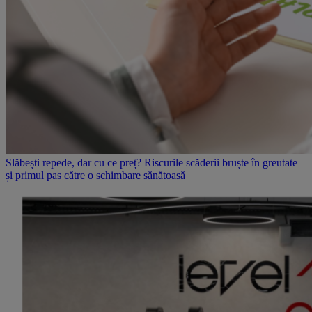
Slăbești repede, dar cu ce preț? Riscurile scăderii bruște în greutate
și primul pas către o schimbare sănătoasă