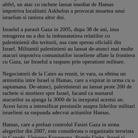
altfel, un atac cu rachete lansat imediat de Hamas
impotriva localitatii Askhelon a provocat moartea unui
israelian si ranirea altor doi.
Israelul a parasit Gaza in 2005, dupa 38 de ani, insa
retragerea nu a dus la imbunatatirea relatiilor cu
palestinienii din teritorii, asa cum sperau oficialii din
Israel. Militantii palestinieni au lansat de-atunci mai multe
atacuri impotriva comunitatilor israeliene aflate la frontiera
cu Gaza, iar Israelul a raspuns prin operatiuni militare.
Negociatorii de la Cairo au reusit, in vara, sa obtina un
armistitiu intre Israel si Hamas, care a expirat in urma cu o
saptamana. De-atunci, palestinienii au lansat peste 200 de
rachete si mortiere spre Israel, facand ca numarul
atacurilor sa ajunga la 3000 de la inceputul acestui an.
Acest lucru a intensificat presiunile asupra liderilor militari
israelieni sa raspunda adecvat actiunilor Hamas.
Hamas, care a preluat controlul Fasiei Gaza in urma
alegerilor din 2007, este considerata o organizatie terorista
in Canada, Uniunea Europeana, Statele Unite, Israel si