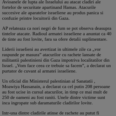
Avioanele de lupta ale Israelului au atacat cladiri ale
fortelor de securitate apartinand Hamas. Atacurile
succesive ale aparatelor israeliene au produs panica si
confuzie printre locuitorii din Gaza.
AP relateaza ca nori negri de fum se pot observa deasupra
tintelor atacate. Radioul armatei israeliene a anuntat ca 40
de tinte au fost lovite, fara sa ofere detalii suplimentare.
Liderii israelieni au avertizat in ultimele zile ca „vor
raspunde pe masura” atacurilor cu rachete lansate de
militantii palestinieni din Gaza impotriva localitatilor din
Israel. „Vom face ceea ce trebuie sa facem”, a declarat un
purtator de cuvant al armatei israeliene.
Un oficial din Ministerul palestinian al Sanatatii ,
Moawiya Hassanain, a declarat ca cel putin 208 persoane
au fost ucise in cursul atacurilor, in timp ce mai mult de
250 de oameni au fost raniti. Unele dintre victime sunt
inca ingropate sub daramaturile cladirilor lovite.
Intr-una dintre cladirile atinse de rachete au putut fi