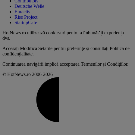
Contributors
Deutsche Welle
Euractiv
Rise Project
StartupCafe
HotNews.ro utilizează
cookie-uri pentru a îmbunătăți experiența
dvs
.
Accesați
Modifică Setările
pentru preferințe și consultați
Politica de
confidențialitate
.
Continuarea navigării implică acceptarea
Termenilor și Condițiilor
.
© HotNews.ro 2006-2026