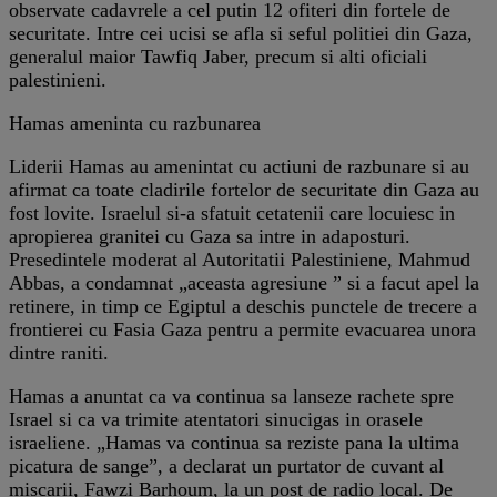
observate cadavrele a cel putin 12 ofiteri din fortele de
securitate. Intre cei ucisi se afla si seful politiei din Gaza,
generalul maior Tawfiq Jaber, precum si alti oficiali
palestinieni.
Hamas ameninta cu razbunarea
Liderii Hamas au amenintat cu actiuni de razbunare si au
afirmat ca toate cladirile fortelor de securitate din Gaza au
fost lovite. Israelul si-a sfatuit cetatenii care locuiesc in
apropierea granitei cu Gaza sa intre in adaposturi.
Presedintele moderat al Autoritatii Palestiniene, Mahmud
Abbas, a condamnat „aceasta agresiune ” si a facut apel la
retinere, in timp ce Egiptul a deschis punctele de trecere a
frontierei cu Fasia Gaza pentru a permite evacuarea unora
dintre raniti.
Hamas a anuntat ca va continua sa lanseze rachete spre
Israel si ca va trimite atentatori sinucigas in orasele
israeliene. „Hamas va continua sa reziste pana la ultima
picatura de sange”, a declarat un purtator de cuvant al
miscarii, Fawzi Barhoum, la un post de radio local. De