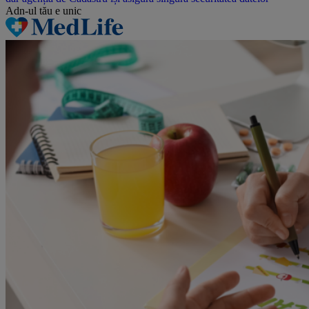
Adn-ul tău
e unic