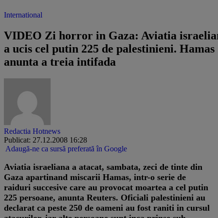
International
VIDEO Zi horror in Gaza: Aviatia israeli
a ucis cel putin 225 de palestinieni. Hamas
anunta a treia intifada
Redactia Hotnews
Publicat: 27.12.2008 16:28
Adaugă-ne ca sursă preferată în Google
Aviatia israeliana a atacat, sambata, zeci de tinte din
Gaza apartinand miscarii Hamas, intr-o serie de
raiduri succesive care au provocat moartea a cel putin
225 persoane, anunta Reuters. Oficiali palestinieni au
declarat ca peste 250 de oameni au fost raniti in cursul
atacurilor, iar alte persoane sunt inca prinse sub