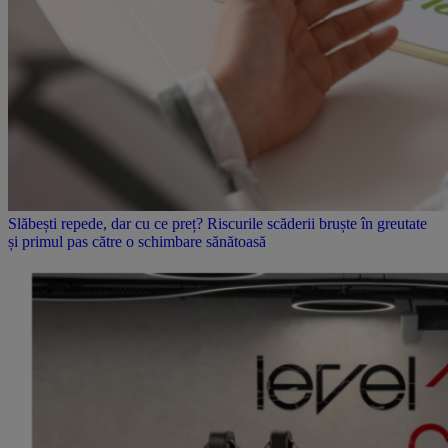
Slăbești repede, dar cu ce preț? Riscurile scăderii bruște în greutate
și primul pas către o schimbare sănătoasă