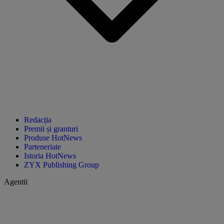
Redacția
Premii și granturi
Produse HotNews
Parteneriate
Istoria HotNews
ZYX Publishing Group
Agentii