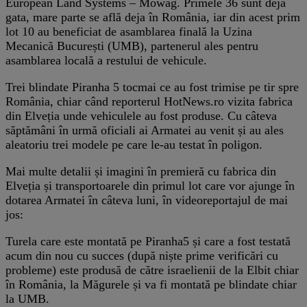
European Land Systems – Mowag. Primele 36 sunt deja
gata, mare parte se află deja în România, iar din acest prim
lot 10 au beneficiat de asamblarea finală la Uzina
Mecanică București (UMB), partenerul ales pentru
asamblarea locală a restului de vehicule.
Trei blindate Piranha 5 tocmai ce au fost trimise pe tir spre
România, chiar când reporterul HotNews.ro vizita fabrica
din Elveția unde vehiculele au fost produse. Cu câteva
săptămâni în urmă oficiali ai Armatei au venit și au ales
aleatoriu trei modele pe care le-au testat în poligon.
Mai multe detalii și imagini în premieră cu fabrica din
Elveția și transportoarele din primul lot care vor ajunge în
dotarea Armatei în câteva luni, în videoreportajul de mai
jos:
Turela care este montată pe Piranha5 și care a fost testată
acum din nou cu succes (după niște prime verificări cu
probleme) este produsă de către israelienii de la Elbit chiar
în România, la Măgurele și va fi montată pe blindate chiar
la UMB.