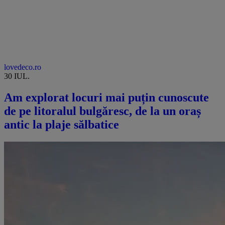
lovedeco.ro
30 IUL.
Am explorat locuri mai puțin cunoscute
de pe litoralul bulgăresc, de la un oraș
antic la plaje sălbatice