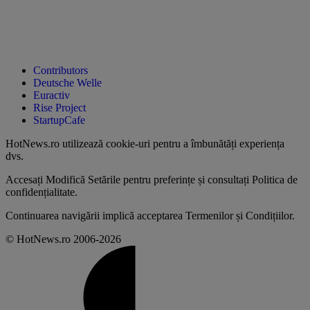
Contributors
Deutsche Welle
Euractiv
Rise Project
StartupCafe
HotNews.ro utilizează
cookie-uri pentru a îmbunătăți experiența
dvs
.
Accesați
Modifică Setările
pentru preferințe și consultați
Politica de
confidențialitate
.
Continuarea navigării implică acceptarea
Termenilor și Condițiilor
.
© HotNews.ro 2006-2026