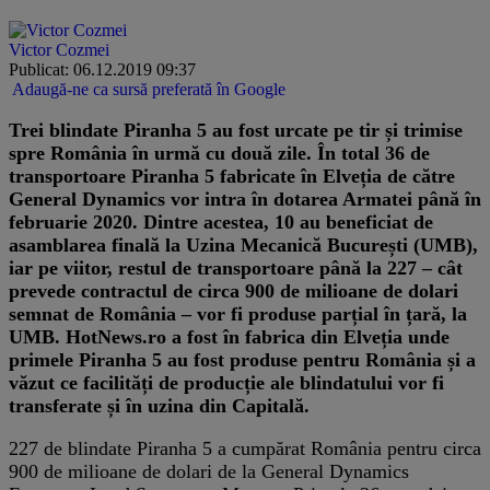
Victor Cozmei
Publicat: 06.12.2019 09:37
Adaugă-ne ca sursă preferată în Google
Trei blindate Piranha 5 au fost urcate pe tir și trimise
spre România în urmă cu două zile. În total 36 de
transportoare Piranha 5 fabricate în Elveția de către
General Dynamics vor intra în dotarea Armatei până în
februarie 2020. Dintre acestea, 10 au beneficiat de
asamblarea finală la Uzina Mecanică București (UMB),
iar pe viitor, restul de transportoare până la 227 – cât
prevede contractul de circa 900 de milioane de dolari
semnat de România – vor fi produse parțial în țară, la
UMB. HotNews.ro a fost în fabrica din Elveția unde
primele Piranha 5 au fost produse pentru România și a
văzut ce facilități de producție ale blindatului vor fi
transferate și în uzina din Capitală.
227 de blindate Piranha 5 a cumpărat România pentru circa
900 de milioane de dolari de la General Dynamics