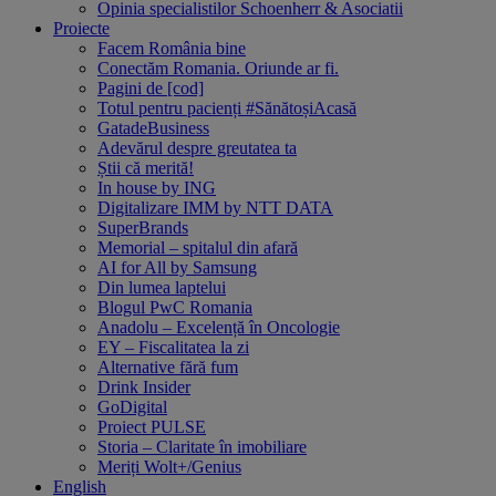
Opinia specialistilor Schoenherr & Asociatii
Proiecte
Facem România bine
Conectăm Romania. Oriunde ar fi.
Pagini de [cod]
Totul pentru pacienți #SănătoșiAcasă
GatadeBusiness
Adevărul despre greutatea ta
Știi că merită!
In house by ING
Digitalizare IMM by NTT DATA
SuperBrands
Memorial – spitalul din afară
AI for All by Samsung
Din lumea laptelui
Blogul PwC Romania
Anadolu – Excelență în Oncologie
EY – Fiscalitatea la zi
Alternative fără fum
Drink Insider
GoDigital
Proiect PULSE
Storia – Claritate în imobiliare
Meriți Wolt+/Genius
English