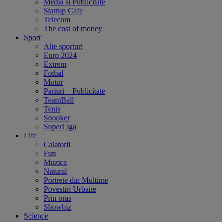
Media și Publicitate
Startup Cafe
Telecom
The cost of money
Sport
Alte sporturi
Euro 2024
Extrem
Fotbal
Motor
Pariuri – Publicitate
TeamBall
Tenis
Snooker
SuperLiga
Life
Calatorii
Fun
Muzica
Natural
Portrete din Multime
Povestiri Urbane
Prin oras
Showbiz
Science