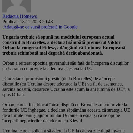
Redactia Hotnews
Publicat: 18.11.2023 20:43
Adaugă-ne ca sursă preferată în Google
Ungaria trebuie să spună nu modelului european actual
construit la Bruxelles, a declarat sâmbătă premierul Viktor
Orban la congresul Fidesz, adăugând că Uniunea Europeană
trebuie schimbată mai degrabă decât abandonată.
Orban a reiterat opoziția guvernului său față de începerea discuțiilor
cu Ucraina cu privire la aderarea acesteia la UE.
„Corectarea promisiunii greșite (de la Bruxelles) de a începe
discuțiile (cu Ucraina despre aderarea la UE) va fi, de asemenea,
sarcina noastră, deoarece Ucraina este acum la ani lumină de UE”, a
spus Orban.
Orban, care a fost blocat într-o dispută cu Bruxelles-ul cu privire la
fondurile UE înghețate, a declarat săptămâna aceasta că strategia UE
de a trimite bani și ajutor militar Ucrainei a eșuat și că se opune
începerii negocierilor de aderare cu Kievul.
Ucraina, care a solicitat să adere la UE la câteva zile după invazia