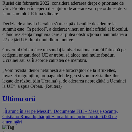
Rusiei din februarie 2022, consideră aderarea drept o prioritate de
vârf. Problema începerii discuțiilor de aderare va fi pe ordinea de zi
la un summit UE luna viitoare.
Decizia de a invita Ucraina să înceapă discuțiile de aderare la
summit este „în pericol”, a declarat vineri un înalt oficial al blocului,
citând rezistența maghiară care ar putea obstrucționa unanimitatea a
27 de țări UE drept unul dintre motive.
Guvernul Orban face un sondaj la nivel național care îi întreabă pe
cetățenii ungari dacă UE ar trebui să aloce mai multe fonduri
Ucrainei sau să îi acorde calitatea de membru.
„Vom rezista ideilor nebunești ale birocraților de la Bruxelles,
invaziei migranților, propagandei de gen și vom rezista iluziilor
legate de război (din Ucraina) și de aderarea nepregătită a Ucrainei
la UE”, a spus Orban. (Reuters)
Ultima oră
„Îl arunc în aer pe Messi!”. Documente FBI » Mesaje șocante,
Cristiano Ronaldo, hărțuit + un arbitru a primit peste 6.000 de
amenințări