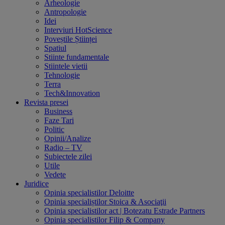
Arheologie
Antropologie
Idei
Interviuri HotScience
Poveștile Științei
Spatiul
Stiinte fundamentale
Stiintele vietii
Tehnologie
Terra
Tech&Innovation
Revista presei
Business
Faze Tari
Politic
Opinii/Analize
Radio – TV
Subiectele zilei
Utile
Vedete
Juridice
Opinia specialistilor Deloitte
Opinia specialiștilor Stoica & Asociaţii
Opinia specialistilor act | Botezatu Estrade Partners
Opinia specialistilor Filip & Company