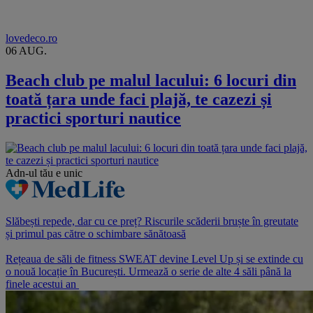
lovedeco.ro
06 AUG.
Beach club pe malul lacului: 6 locuri din
toată țara unde faci plajă, te cazezi și
practici sporturi nautice
Adn-ul tău
e unic
Slăbești repede, dar cu ce preț? Riscurile scăderii bruște în greutate
și primul pas către o schimbare sănătoasă
Rețeaua de săli de fitness SWEAT devine Level Up și se extinde cu
o nouă locație în București. Urmează o serie de alte 4 săli până la
finele acestui an