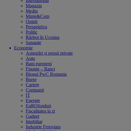
International
Magazin
Mediu
Minte&Corp
Opinii
Perspektiva
Politic
Război în Ucraina
Sanatate
Economie
Asigurări și pensii private
Auto
Bani europeni
Finante – Banci
Blogul PwC Romania
Burse
Cariere
Companii
IT
Energie
EuROfonduri
Fiscalitatea la zi
Gadget
Imobiliar
Industrie Feroviara