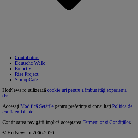
Contributors
Deutsche Welle
Euractiv
Rise Project
StartupCafe
HotNews.ro utilizează
cookie-uri pentru a îmbunătăți experiența
dvs
.
Accesați
Modifică Setările
pentru preferințe și consultați
Politica de
confidențialitate
.
Continuarea navigării implică acceptarea
Termenilor și Condițiilor
.
© HotNews.ro 2006-2026