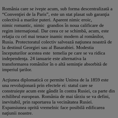
România care se iveşte acum, sub forma descentralizată a
“Convenţiei de la Paris”, este un stat plasat sub garanţia
colectivă a marilor puteri. Aparent nimic eroic,
nimic romantic, nimic grandios în noua calificare de
regim internaţional. Dar ceea ce se schimbă, acum, este
relaţia cu cel mai tenace inamic modern al românilor,
Rusia. Protectoratul colectiv salvează naţiunea noastră de
la destinul Georgiei sau al Basarabiei. Modestia
începuturilor acestea este temelia pe care se va ridica
independenţa. 24 ianuarie este alternativa la
transformarea românilor în o altă seminţie absorbită de
imperiul ţarilor.
Acţiunea diplomatică ce permite Unirea de la 1859 este
una revoluţionară prin efectele ei: statul care se
construieşte acum este gândit în contra Rusiei, ca parte din
echilibrul european. România de mai târziu se va defini,
inevitabil, prin raportarea la vecinătatea Rusiei.
Expansiunea oprită vremelnic face posibilă edificarea
naţiunii noastre.