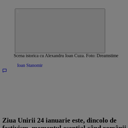
Scena istorica cu Alexandru Ioan Cuza. Foto: Dreamstime
Opinii /
Ioan Stanomir
Ziua Unirii 24 ianuarie este, dincolo de
festivism, momentul esențial când românii