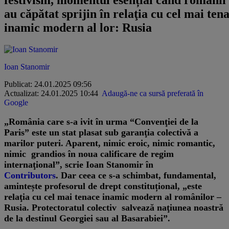
au căpătat sprijin în relaţia cu cel mai ten
inamic modern al lor: Rusia
Ioan Stanomir
Publicat: 24.01.2025 09:56
Actualizat: 24.01.2025 10:44
Adaugă-ne ca sursă preferată în
Google
„România care s-a ivit în urma “Convenţiei de la
Paris” este un stat plasat sub garanţia colectivă a
marilor puteri. Aparent, nimic eroic, nimic romantic,
nimic grandios în noua calificare de regim
internaţional”, scrie Ioan Stanomir în
Contributors
. Dar ceea ce s-a schimbat, fundamental,
amintește profesorul de drept constituțional, „este
relaţia cu cel mai tenace inamic modern al românilor –
Rusia. Protectoratul colectiv salvează naţiunea noastră
de la destinul Georgiei sau al Basarabiei”.