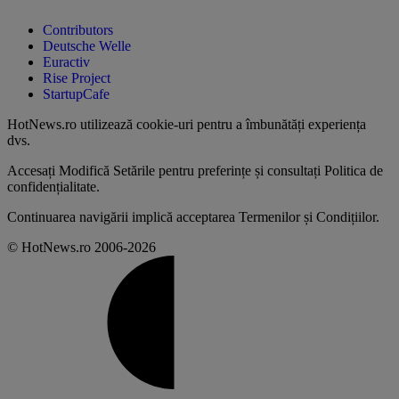
Contributors
Deutsche Welle
Euractiv
Rise Project
StartupCafe
HotNews.ro utilizează
cookie-uri pentru a îmbunătăți experiența
dvs
.
Accesați
Modifică Setările
pentru preferințe și consultați
Politica de
confidențialitate
.
Continuarea navigării implică acceptarea
Termenilor și Condițiilor
.
© HotNews.ro 2006-2026