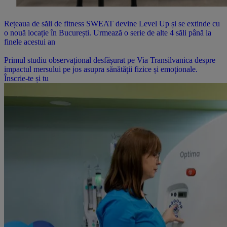
Rețeaua de săli de fitness SWEAT devine Level Up și se extinde cu
o nouă locație în București. Urmează o serie de alte 4 săli până la
finele acestui an
Primul studiu observațional desfășurat pe Via Transilvanica despre
impactul mersului pe jos asupra sănătății fizice și emoționale.
Înscrie-te și tu