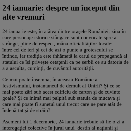
24 ianuarie: despre un început din
alte vremuri
24 ianuarie este, în atâtea dintre oraşele României, ziua în
care personaje istorice stângace sunt convocate spre a
strânge, pline de respect, mâna oficialităţilor locale:
între cei de ieri şi cei de azi o punte a grotescului se
întinde, iar tradiţia este înhămată la carul de propagandă al
statului ce îşi priveşte cetaţenii ca pe şerbii ce au datoria de
a a asculta, cuminţi, de cuvântul autorităţii.
Ce mai poate însemna, în această Românie a
festivismului, instantaneul de demult al Unirii? Şi ce se
mai poate zări sub acest edificiu de carton şi de cuvinte
goale? Şi ce inimă mai palpită sub statuia de mucava şi
care mai poate fi sunetul unui trecut care ne pare atât de
îndepărtat şi de străin?
Asemeni lui 1 decembrie, 24 ianuarie trebuie să fie o zi a
interogaţiei colective în jurul unui destin al naţiunii şi