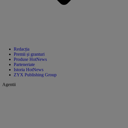
Redacția
Premii și granturi
Produse HotNews
Parteneriate
Istoria HotNews
ZYX Publishing Group
Agentii