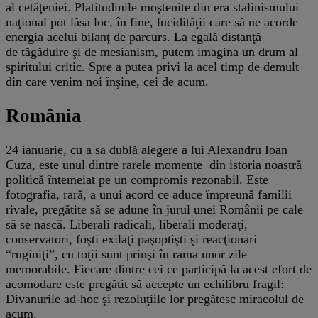
al cetăţeniei. Platitudinile moştenite din era stalinismului
naţional pot lăsa loc, în fine, lucidităţii care să ne acorde
energia acelui bilanţ de parcurs. La egală distanţă
de tăgăduire şi de mesianism, putem imagina un drum al
spiritului critic. Spre a putea privi la acel timp de demult
din care venim noi înşine, cei de acum.
România
24 ianuarie, cu a sa dublă alegere a lui Alexandru Ioan
Cuza, este unul dintre rarele momente din istoria noastră
politică întemeiat pe un compromis rezonabil. Este
fotografia, rară, a unui acord ce aduce împreună familii
rivale, pregătite să se adune în jurul unei Românii pe cale
să se nască. Liberali radicali, liberali moderaţi,
conservatori, foşti exilaţi paşoptişti şi reacţionari
“ruginiţi”, cu toţii sunt prinşi în rama unor zile
memorabile. Fiecare dintre cei ce participă la acest efort de
acomodare este pregătit să accepte un echilibru fragil:
Divanurile ad-hoc şi rezoluţiile lor pregătesc miracolul de
acum.