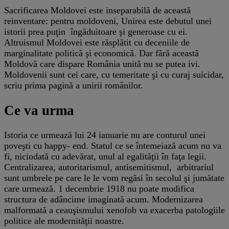
Sacrificarea Moldovei este inseparabilă de această
reinventare: pentru moldoveni, Unirea este debutul unei
istorii prea puţin îngăduitoare şi generoase cu ei.
Altruismul Moldovei este răsplătit cu deceniile de
marginalitate politică şi economică. Dar fără această
Moldovă care dispare România unită nu se putea ivi.
Moldovenii sunt cei care, cu temeritate şi cu curaj suicidar,
scriu prima pagină a unirii românilor.
Ce va urma
Istoria ce urmează lui 24 ianuarie nu are conturul unei
poveşti cu happy- end. Statul ce se întemeiază acum nu va
fi, niciodată cu adevărat, unul al egalităţii în faţa legii.
Centralizarea, autoritarismul, antisemitismul, arbitrariul
sunt umbrele pe care le le vom regăsi în secolul şi jumătate
care urmează. 1 decembrie 1918 nu poate modifica
structura de adâncime imaginată acum. Modernizarea
malformată a ceauşismului xenofob va exacerba patologiile
politice ale modernităţii noastre.