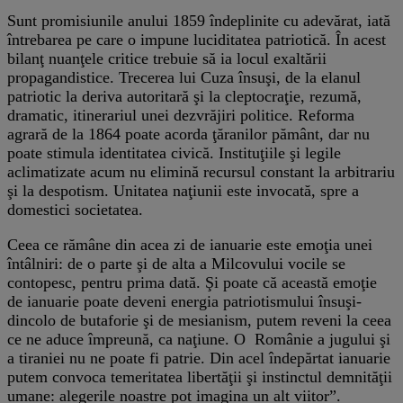
Sunt promisiunile anului 1859 îndeplinite cu adevărat, iată
întrebarea pe care o impune luciditatea patriotică. În acest
bilanţ nuanţele critice trebuie să ia locul exaltării
propagandistice. Trecerea lui Cuza însuşi, de la elanul
patriotic la deriva autoritară şi la cleptocraţie, rezumă,
dramatic, itinerariul unei dezvrăjiri politice. Reforma
agrară de la 1864 poate acorda ţăranilor pământ, dar nu
poate stimula identitatea civică. Instituţiile şi legile
aclimatizate acum nu elimină recursul constant la arbitrariu
şi la despotism. Unitatea naţiunii este invocată, spre a
domestici societatea.
Ceea ce rămâne din acea zi de ianuarie este emoţia unei
întâlniri: de o parte şi de alta a Milcovului vocile se
contopesc, pentru prima dată. Şi poate că această emoţie
de ianuarie poate deveni energia patriotismului însuşi-
dincolo de butaforie şi de mesianism, putem reveni la ceea
ce ne aduce împreună, ca naţiune. O Românie a jugului şi
a tiraniei nu ne poate fi patrie. Din acel îndepărtat ianuarie
putem convoca temeritatea libertăţii şi instinctul demnităţii
umane: alegerile noastre pot imagina un alt viitor”.