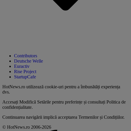
Contributors
Deutsche Welle
Euractiv
Rise Project
StartupCafe
HotNews.ro utilizează
cookie-uri pentru a îmbunătăți experiența
dvs
.
Accesați
Modifică Setările
pentru preferințe și consultați
Politica de
confidențialitate
.
Continuarea navigării implică acceptarea
Termenilor și Condițiilor
.
© HotNews.ro 2006-2026