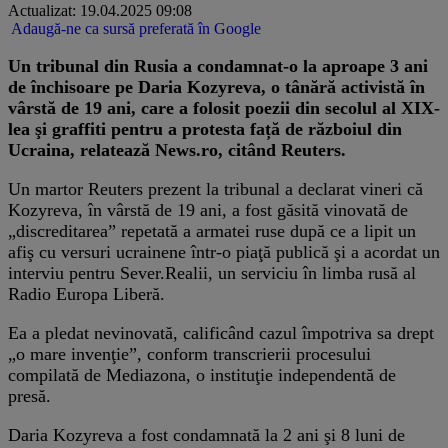
Actualizat: 19.04.2025 09:08
Adaugă-ne ca sursă preferată în Google
Un tribunal din Rusia a condamnat-o la aproape 3 ani
de închisoare pe Daria Kozyreva, o tânără activistă în
vârstă de 19 ani, care a folosit poezii din secolul al XIX-
lea şi graffiti pentru a protesta față de războiul din
Ucraina, relatează News.ro, citând Reuters.
Un martor Reuters prezent la tribunal a declarat vineri că
Kozyreva, în vârstă de 19 ani, a fost găsită vinovată de
„discreditarea” repetată a armatei ruse după ce a lipit un
afiş cu versuri ucrainene într-o piaţă publică şi a acordat un
interviu pentru Sever.Realii, un serviciu în limba rusă al
Radio Europa Liberă.
Ea a pledat nevinovată, calificând cazul împotriva sa drept
„o mare invenţie”, conform transcrierii procesului
compilată de Mediazona, o instituţie independentă de
presă.
Daria Kozyreva a fost condamnată la 2 ani şi 8 luni de