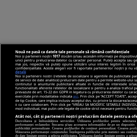
Nouă ne pasă ca datele tale personale să rămână confidențiale
Noi și partenerii noștri
1017
stocăm și/sau accesăm informații pe dispozitivul
unici pentru prelucrarea datelor cu caracter personal. Puteți accepta sau ge
mai jos, respectiv vă puteți opune utilizării unui interes legitim în ori
confidențialitate. Aceste alegeri vor fi raportate partenerilor noștri și nu 
detalii
Noi si partenerii nostri (retelele de socializare si agentiile de publicitate p
de servicii de date analitice) prelucram date pentru a permite website-ului 
continutul si anunturile publicitare afisate in functie de interesele si/s
functionalitati aferente retelelor de socializare si pentru a analiza traficul 
prevazute de art. 15-22 din GDPR in legatura cu prelucrarea datelor cu carac
exercitate prin modalitatea indicata
aici
. Prin click pe “ACCEPT TOATE”, accep
de tip Cookie, care implica inclusiv acceptul dvs. cu privire la stocarea/acce
ii cu care colaboram. Prin click pe “VREAU SA MODIFIC SETARILE INDIVIDUA
mod individual, mai putin cele legate de cookie strict necesare pentru funct
Atât noi, cât și partenerii noștri prelucrăm datele pentru a ofe
Dezvoltarea și îmbunătățirea serviciilor. Utilizarea profilurilor pentru selectare
performanței reclamelor. Stocarea și/sau accesarea informațiilor de pe un dispozitiv. U
publicității personalizate. Crearea profilurilor de conținut personalizat. Crearea profi
Măsurarea performanței conținutului. Înțelegerea publicului prin statistici sau combinaț
de date limitate pentru a selecta publicitatea. Utilizarea datelor limitate pentru a selec