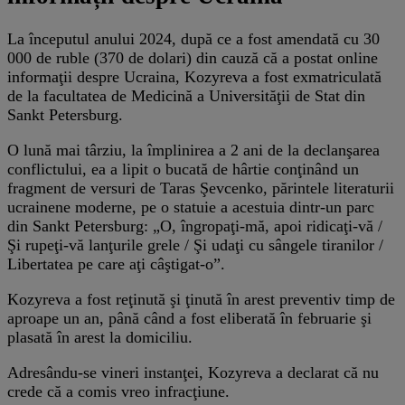
La începutul anului 2024, după ce a fost amendată cu 30
000 de ruble (370 de dolari) din cauză că a postat online
informaţii despre Ucraina, Kozyreva a fost exmatriculată
de la facultatea de Medicină a Universităţii de Stat din
Sankt Petersburg.
O lună mai târziu, la împlinirea a 2 ani de la declanşarea
conflictului, ea a lipit o bucată de hârtie conţinând un
fragment de versuri de Taras Şevcenko, părintele literaturii
ucrainene moderne, pe o statuie a acestuia dintr-un parc
din Sankt Petersburg: „O, îngropaţi-mă, apoi ridicaţi-vă /
Şi rupeţi-vă lanţurile grele / Şi udaţi cu sângele tiranilor /
Libertatea pe care aţi câştigat-o”.
Kozyreva a fost reţinută şi ţinută în arest preventiv timp de
aproape un an, până când a fost eliberată în februarie şi
plasată în arest la domiciliu.
Adresându-se vineri instanţei, Kozyreva a declarat că nu
crede că a comis vreo infracţiune.