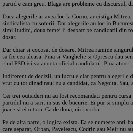
partid e cam greu. Blaga are probleme cu discursul, di
Daca alegerile ar avea loc la Cornu, ar cistiga Mitrea
sindicalista cu soferii. Dar alegerile au loc in Bucures
similitudini, doua femei ii despart pe candidatii din t
dosar.
Dar chiar si cocosat de dosare, Mitrea ramine singurul
sa fie cea aleasa. Pina si Vanghelie si Oprescu dau semn
cind PSD isi va anunta oficial candidatul. Pina atunci 
Indiferent de decizii, un lucru e clar pentru alegerile
vrut cu tot dinadinsul nu a candidat, ca Negoita. Sau, a
Cei trei outsideri nu au fost recomandati pentru cursa 
partidul nu a sarit in sus de bucurie. Ei pur si simplu a
joace si ei o tura. Ca de doua, nici vorba.
Pe de alta parte, o logica exista. Ea se numeste anti-
care separat, Orban, Pavelescu, Codrin sau Meir nu au 