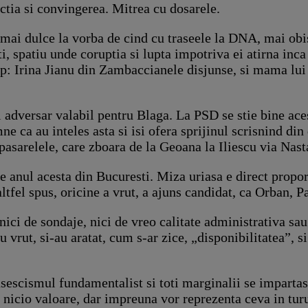
ctia si convingerea. Mitrea cu dosarele.
, mai dulce la vorba de cind cu traseele la DNA, mai obi
ti, spatiu unde coruptia si lupta impotriva ei atirna inca
op: Irina Jianu din Zambaccianele disjunse, si mama lui 
 adversar valabil pentru Blaga. La PSD se stie bine aces
e ca au inteles asta si isi ofera sprijinul scrisnind din 
pasarelele, care zboara de la Geoana la Iliescu via Nast
 de anul acesta din Bucuresti. Miza uriasa e direct prop
ltfel spus, oricine a vrut, a ajuns candidat, ca Orban, P
nici de sondaje, nici de vreo calitate administrativa sa
u vrut, si-au aratat, cum s-ar zice, „disponibilitatea”, s
basescismul fundamentalist si toti marginalii se imparta
nicio valoare, dar impreuna vor reprezenta ceva in turul