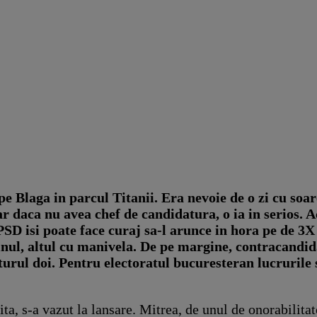
pe Blaga in parcul Titanii. Era nevoie de o zi cu soare
r daca nu avea chef de candidatura, o ia in serios. A
i PSD isi poate face curaj sa-l arunce in hora pe de 3
nul, altul cu manivela. De pe margine, contracandidat
n turul doi. Pentru electoratul bucuresteran lucrurile
a, s-a vazut la lansare. Mitrea, de unul de onorabilitate