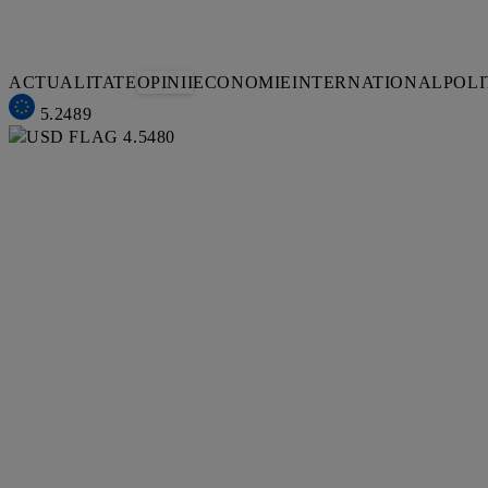
ACTUALITATE
OPINII
ECONOMIE
INTERNATIONAL
POLI
5.2489
4.5480