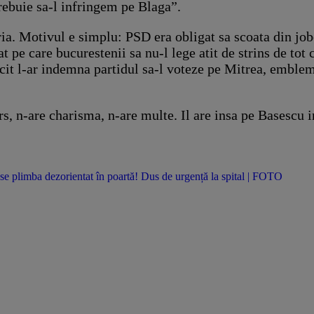
trebuie sa-l infringem pe Blaga”.
ria. Motivul e simplu: PSD era obligat sa scoata din job
t pe care bucurestenii sa nu-l lege atit de strins de to
ricit l-ar indemna partidul sa-l voteze pe Mitrea, emble
s, n-are charisma, n-are multe. Il are insa pe Basescu in
se plimba dezorientat în poartă! Dus de urgență la spital | FOTO