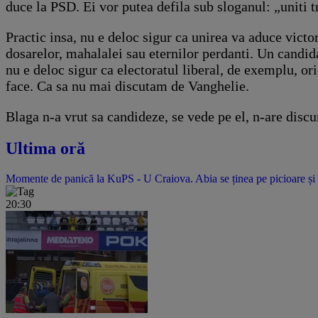
duce la PSD. Ei vor putea defila sub sloganul: „uniti 
Practic insa, nu e deloc sigur ca unirea va aduce victo
dosarelor, mahalalei sau eternilor perdanti. Un candida
nu e deloc sigur ca electoratul liberal, de exemplu, o
face. Ca sa nu mai discutam de Vanghelie.
Blaga n-a vrut sa candideze, se vede pe el, n-are discur
Ultima oră
Momente de panică la KuPS - U Craiova. Abia se ținea pe picioare și 
20:30