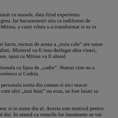
snuit cu masele, data fiind experienta
 greu. Iar bucurestenii stiu ca indiferent de
Mitrea, a carei viluta s-a transformat si ea in
t lucru, tocmai de aceea a „treia cale” are sanse
dinti. Misterul va fi insa dezlegat abia vineri,
ase, spun ca Mitrea va fi alesul.
ortionala cu lipsa de „cadre”. Numai cine nu a
avelescu si Codrin.
u personala iesita din comun si nici macar
i cum altii „mai buni” nu erau, au fost lasati sa
sesc si in somn din el. Acesta este motivul pentru
 doi. In sensul ca voturile lor insumante se vor