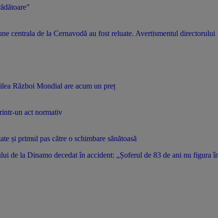
rădătoare”
ne centrala de la Cernavodă au fost reluate. Avertismentul directorului
oilea Război Mondial are acum un preț
rintr-un act normativ
utate și primul pas către o schimbare sănătoasă
i de la Dinamo decedat în accident: „Șoferul de 83 de ani nu figura în