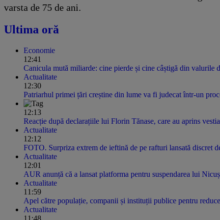
varsta de 75 de ani.
Ultima oră
Economie
12:41
Canicula mută miliarde: cine pierde și cine câștigă din valurile 
Actualitate
12:30
Patriarhul primei țări creștine din lume va fi judecat într-un pro
12:13
Reacție după declarațiile lui Florin Tănase, care au aprins vesti
Actualitate
12:12
FOTO. Surpriza extrem de ieftină de pe rafturi lansată discret
Actualitate
12:01
AUR anunță că a lansat platforma pentru suspendarea lui Nicu
Actualitate
11:59
Apel către populație, companii și instituții publice pentru redu
Actualitate
11:48