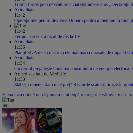
Trump furios pe o dezvăluire a ziarelor americane: „Declarații t
Actualitate
11:42
Operațiunile pentru devierea Dunării pentru a menține în funcțiu
11:42
Ferran Torres s-a facut de râs la TV
Actualitate
11:36
Planul SUA de a construi cele mai mari cuirasate de după al D
Actualitate
11:34
Guvernul pregătește limitarea consumului de energie electrică p
Articol susținut de MedLife
11:33
Slăbești repede, dar cu ce preț? Riscurile scăderii bruște în gre
Elena Lasconi dă un răspuns șocant după reproșurile văduvei maseurulu
Ieri