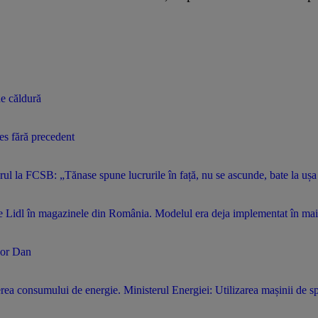
de căldură
ces fără precedent
arul la FCSB: „Tănase spune lucrurile în față, nu se ascunde, bate la ușa
 de Lidl în magazinele din România. Modelul era deja implementat în mai
șor Dan
cerea consumului de energie. Ministerul Energiei: Utilizarea mașinii de s