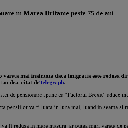
nare in Marea Britanie peste 75 de ani
 o varsta mai inaintata daca imigratia este redusa di
 Londra, citat de
Telegraph
.
stei de pensionare spune ca “Factorul Brexit” aduce ince
a pensiilor va fi luata in luna mai, luand in seama si ra
a va fi redusa in mare masura, ar putea mari varsta de p