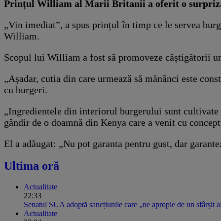
Prințul William al Marii Britanii a oferit o surpriz
„Vin imediat”, a spus prințul în timp ce le servea burg
William.
Scopul lui William a fost să promoveze câștigătorii u
„Așadar, cutia din care urmează să mănânci este constr
cu burgeri.
„Ingredientele din interiorul burgerului sunt cultivat
gândir de o doamnă din Kenya care a venit cu conceptu
El a adăugat: „Nu pot garanta pentru gust, dar garante
Ultima oră
Actualitate
22:33
Senatul SUA adoptă sancțiunile care „ne apropie de un sfârșit al 
Actualitate