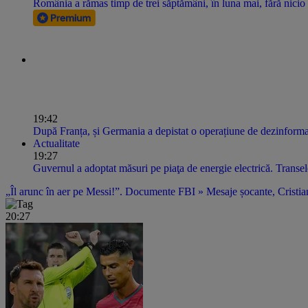
România a rămas timp de trei săptămâni, în luna mai, fără nicio u
19:42
După Franța, și Germania a depistat o operațiune de dezinformar
Actualitate
19:27
Guvernul a adoptat măsuri pe piaţa de energie electrică. Transel
„Îl arunc în aer pe Messi!”. Documente FBI » Mesaje șocante, Cristian
20:27