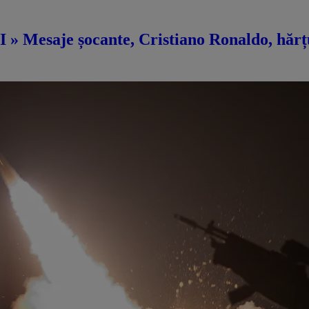
 » Mesaje șocante, Cristiano Ronaldo, hărțu