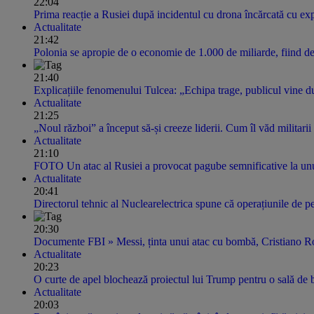
22:04
Prima reacție a Rusiei după incidentul cu drona încărcată cu ex
Actualitate
21:42
Polonia se apropie de o economie de 1.000 de miliarde, fiind de
21:40
Explicațiile fenomenului Tulcea: „Echipa trage, publicul vine 
Actualitate
21:25
„Noul război” a început să-și creeze liderii. Cum îl văd militari
Actualitate
21:10
FOTO Un atac al Rusiei a provocat pagube semnificative la unu
Actualitate
20:41
Directorul tehnic al Nuclearelectrica spune că operațiunile de 
20:30
Documente FBI » Messi, ținta unui atac cu bombă, Cristiano Ron
Actualitate
20:23
O curte de apel blochează proiectul lui Trump pentru o sală de b
Actualitate
20:03