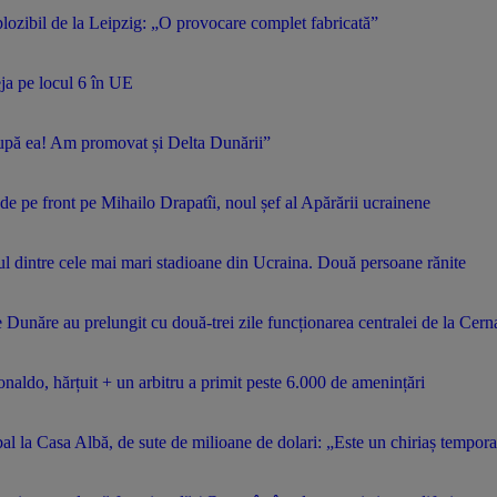
plozibil de la Leipzig: „O provocare complet fabricată”
ja pe locul 6 în UE
după ea! Am promovat și Delta Dunării”
i de pe front pe Mihailo Drapatîi, noul șef al Apărării ucrainene
l dintre cele mai mari stadioane din Ucraina. Două persoane rănite
pe Dunăre au prelungit cu două-trei zile funcționarea centralei de la Ce
aldo, hărțuit + un arbitru a primit peste 6.000 de amenințări
al la Casa Albă, de sute de milioane de dolari: „Este un chiriaș tempora