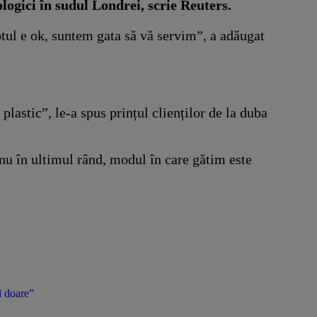
ologici în sudul Londrei, scrie Reuters.
otul e ok, suntem gata să vă servim”, a adăugat
astic”, le-a spus prințul clienților de la duba
 nu în ultimul rând, modul în care gătim este
l doare”