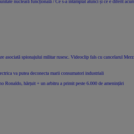
nitate nucleară funcțională / Ce s-a întâmplat atunci și ce e diferit acu
e asociată spionajului militar rusesc. Videoclip fals cu cancelarul Merz
ectrica va putea deconecta marii consumatori industriali
o Ronaldo, hărțuit + un arbitru a primit peste 6.000 de amenințări