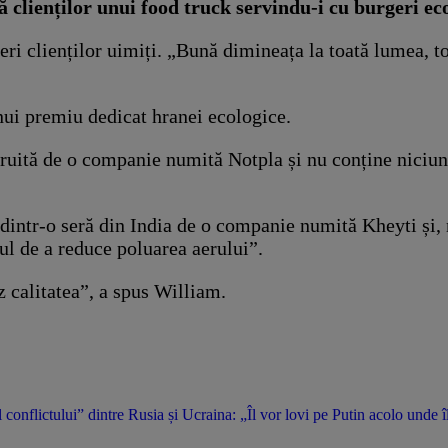
ă clienților unui food truck servindu-i cu burgeri ec
eri clienților uimiți. „Bună dimineața la toată lumea, t
nui premiu dedicat hranei ecologice.
uită de o companie numită Notpla și nu conține niciun pl
e dintr-o seră din India de o companie numită Kheyti și,
l de a reduce poluarea aerului”.
z calitatea”, a spus William.
conflictului” dintre Rusia și Ucraina: „Îl vor lovi pe Putin acolo unde î