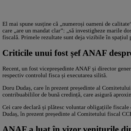
El mai spune susține că „numeroși oameni de calitate
care „are un mandat clar”: „să investigheze marile dosa
fiscală. Primele rezultate sunt deja vizibile în spațiul
Criticile unui fost șef ANAF despre 
Recent, un fost vicepreședinte ANAF și director genera
respectiv controlul fisca și executarea silită.
Doru Dudaș, care în prezent președinte al Comitetului 
contribuabililor de bună credință, care asigură aproxi
Cei care declară și plătesc voluntar obligațiile fiscale
Dudaș, în prezent președinte al Comitetului fiscal CC
ANAF a luat în vizor veniturile din