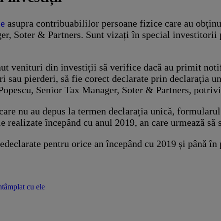
le
asupra contribuabililor persoane fizice care au obținut v
, Soter & Partners. Sunt vizați în special investitorii 
 venituri din investiții să verifice dacă au primit noti
uri sau pierderi, să fie corect declarate prin declarația u
i Popescu, Senior Tax Manager, Soter & Partners, potriv
are nu au depus la termen declarația unică, formularul fi
ile realizate începând cu anul 2019, an care urmează să
nedeclarate pentru orice an începând cu 2019 și până în 
ntâmplat cu ele