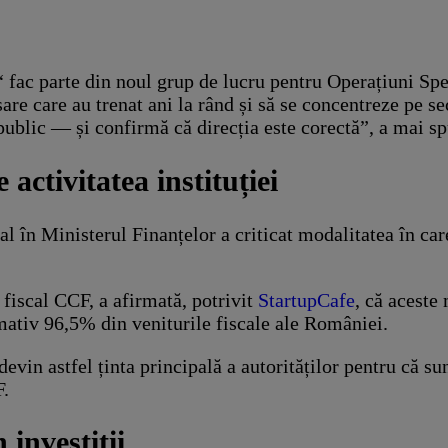
“ fac parte din noul grup de lucru pentru Operațiuni S
re care au trenat ani la rând și să se concentreze pe sec
 public — și confirmă că direcția este corectă”, a mai sp
activitatea instituției
l în Ministerul Finanțelor a criticat modalitatea în car
fiscal CCF, a afirmată, potrivit
StartupCafe
, că aceste
mativ 96,5% din veniturile fiscale ale României.
 devin astfel ținta principală a autorităților pentru că s
F.
 investiții