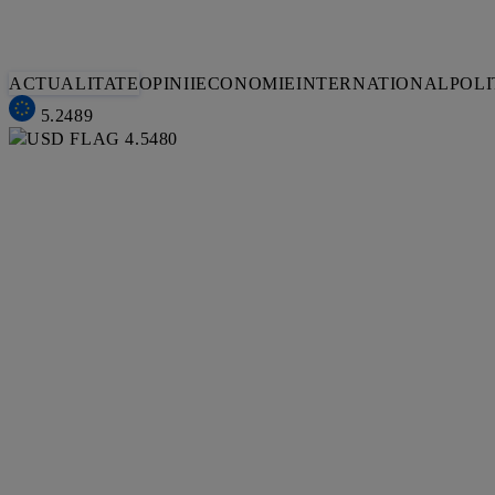
ACTUALITATE
OPINII
ECONOMIE
INTERNATIONAL
POLI
5.2489
4.5480