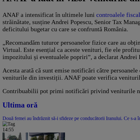
ANAF a intensificat în ultimele luni
controalele fisca
străinătate, susține Andrei Popescu, Senior Tax Manager
deficitului bugetar cu care se confruntă România.
„Recomandăm tuturor persoanelor fizice care au obținut
Virtual. Este esențial ca aceste venituri, fie ele profit
impozitului și eventualele popriri”, a declarat Andre
Acesta arată că sunt emise notificări către persoanele c
veniturile din investiții. ANAF poate verifica venitur
Contribuabilii pot primi notificări privind veniturile 
Ultima oră
Două femei au îndrăznit să-i sfideze pe conducătorii Iranului. Ce s-a î
14:55