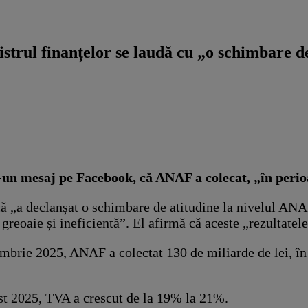
strul finanțelor se laudă cu „o schimbare de 
-un mesaj pe Facebook, că ANAF a colecat, „în perio
ă „a declanșat o schimbare de atitudine la nivelul ANAF
d greoaie și ineficientă”. El afirmă că aceste „rezultatel
embrie 2025, ANAF a colectat 130 de miliarde de lei, în
ust 2025, TVA a crescut de la 19% la 21%.