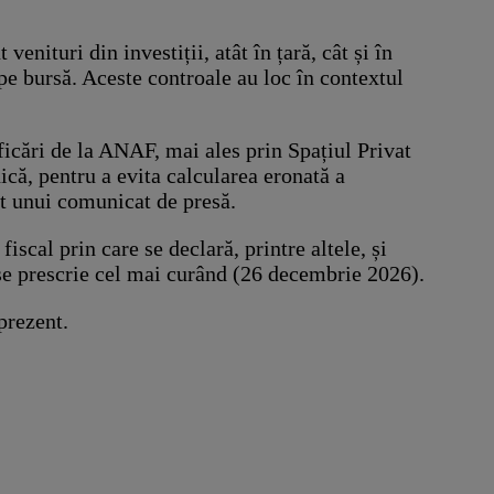
enituri din investiții, atât în țară, cât și în
pe bursă. Aceste controale au loc în contextul
ficări de la ANAF, mai ales prin Spațiul Privat
nică, pentru a evita calcularea eronată a
it unui comunicat de presă.
scal prin care se declară, printre altele, și
 se prescrie cel mai curând (26 decembrie 2026).
prezent.