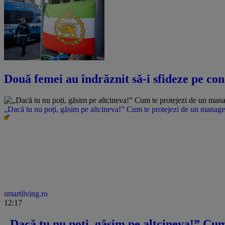
Două femei au îndrăznit să-i sfideze pe con
„Dacă tu nu poți, găsim pe altcineva!” Cum te protejezi de un manager 
smartliving.ro
12:17
„Dacă tu nu poți, găsim pe altcineva!” Cum 