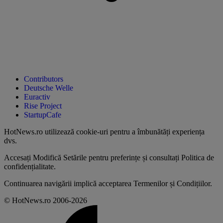
Contributors
Deutsche Welle
Euractiv
Rise Project
StartupCafe
HotNews.ro utilizează
cookie-uri pentru a îmbunătăți experiența
dvs
.
Accesați
Modifică Setările
pentru preferințe și consultați
Politica de
confidențialitate
.
Continuarea navigării implică acceptarea
Termenilor și Condițiilor
.
© HotNews.ro 2006-2026