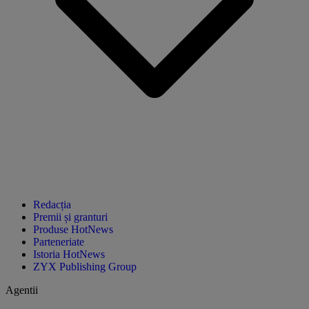
Redacția
Premii și granturi
Produse HotNews
Parteneriate
Istoria HotNews
ZYX Publishing Group
Agentii