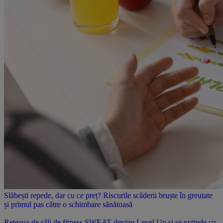
Slăbești repede, dar cu ce preț? Riscurile scăderii bruște în greutate
și primul pas către o schimbare sănătoasă
Rețeaua de săli de fitness SWEAT devine Level Up și se extinde cu