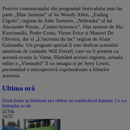
Potrivit comunicatului din programul festivalului mai fac
parte „Blue Jasmine” al lui Woody Allen, „Fading
Gigolo”, regizat de John Turturro, „Nebraska” al lui
Alexander Payne, „Centro historico”, film semnat de Aki
Kaurismäki, Pedro Costa, Victor Erice și Manoel De
Oliveira, dar si „L’inconnu du lac” regizat de Alain
Guiraudie. Un program special îi este dedicat actorului
american de comedie Will Ferrell, care va fi prezent cu
această ocazie la Viena. Păstrând acelasi registru, actuala
editie a „Viennalei“ îl va omagia si pe Jerry Lewis,
prezentând o retrospectivă cuprinzătoare a filmelor
acestuia.
Ultima oră
Două femei au îndrăznit să-i sfideze pe conducătorii Iranului. Ce s-a
întâmplat cu ele
14:55