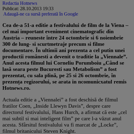
Redactia Hotnews
Publicat: 28.10.2013 19:33
Adaugă-ne ca sursă preferată în Google
Cea de-a 51-a editie a festivalului de film de la Viena –
cel mai important eveniment cinematografic din
Austria – reuneste între 24 octombrie si 6 noiembrie
300 de lung- si scurtmetraje precum si filme
documentare. În ultimii ani prezenta a cel putin unei
productii românesti a devenit o traditie la „Viennale”.
Anul acesta filmul lui Corneliu Porumboiu „Când se
lasă seara peste Bucuresti sau Metabolism” a fost
prezentat, cu sala plină, pe 25 si 26 octombrie, în
prezența regizorului, se arata in ncomunicxatul remis
Hotnews.ro.
Actuala editie a „Viennalei” a fost deschisă de filmul
fratilor Coen, „Inside Llewyn Davis”, despre care
directorul festivalului, Hans Hurch, a afirmat că este „cel
mai subtil si mai inteligent film” pe care l-a văzut anul
acesta. Sfârsitul festivalului va fi marcat de „Locke”,
filmul britanicului Steven Knight.