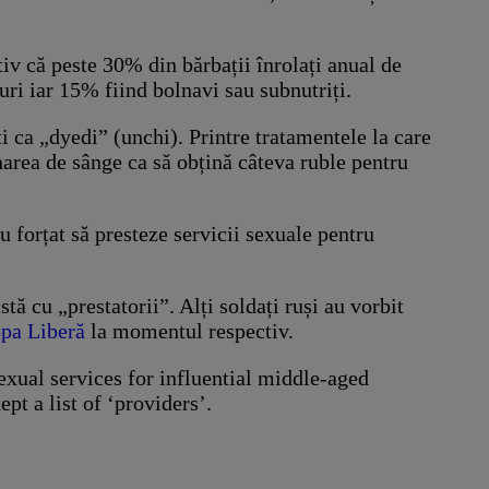
v că peste 30% din bărbații înrolați anual de
ri iar 15% fiind bolnavi sau subnutriți.
uți ca „dyedi” (unchi). Printre tratamentele la care
onarea de sânge ca să obțină câteva ruble pentru
u forțat să presteze servicii sexuale pentru
tă cu „prestatorii”. Alți soldați ruși au vorbit
pa Liberă
la momentul respectiv.
exual services for influential middle-aged
pt a list of ‘providers’.