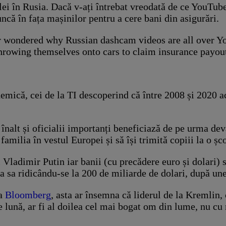
zilei în Rusia. Dacă v-ați întrebat vreodată de ce YouTube
ncă în fața mașinilor pentru a cere bani din asigurări.
er wondered why Russian dashcam videos are all over Y
throwing themselves onto cars to claim insurance payou
emică, cei de la TI descoperind că între 2008 și 2020 act
alt și oficialii importanți beneficiază de pe urma deval
familia în vestul Europei și să își trimită copiii la o șc
 Vladimir Putin iar banii (cu precădere euro și dolari) su
a sa ridicându-se la 200 de miliarde de dolari, după une
ia
Bloomberg
, asta ar însemna că liderul de la Kremlin,
 lună, ar fi al doilea cel mai bogat om din lume, nu cu