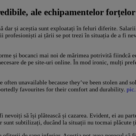
redibile, ale echipamentelor forțelo
ă dar și aceștia sunt exploatați în feluri diferite. Salar
 profesioniști ai țării se pot trezi în situația de a fi n
orme și bocanci mai noi de mărimea potrivită fiindcă ec
 necesare de pe site-uri online. În mod ironic, mulți p
e often unavailable because they’ve been stolen and so
ortedly favourites for their comfort and durability.
pic
 fi nevoiți să își plătească și cazarea. Evident, ei au pa
or sunt subtilizați, ducând la situații nu tocmai plăcute
u ofițerii de rang inferior. Aceștia pot avea norocul să f