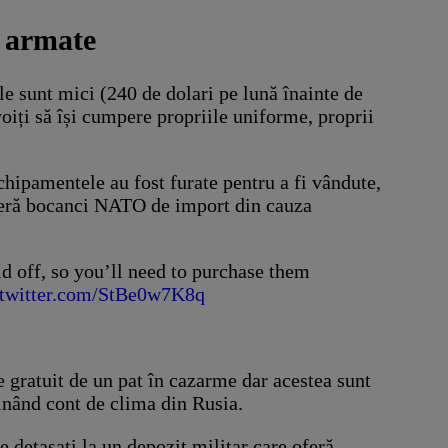
r armate
iile sunt mici (240 de dolari pe lună înainte de
evoiți să își cumpere propriile uniforme, proprii
hipamentele au fost furate pentru a fi vândute,
referă bocanci NATO de import din cauza
ld off, so you’ll need to purchase them
.twitter.com/StBe0w7K8q
rte gratuit de un pat în cazarme dar acestea sunt
 ținând cont de clima din Rusia.
ie detașați la un depozit militar care oferă