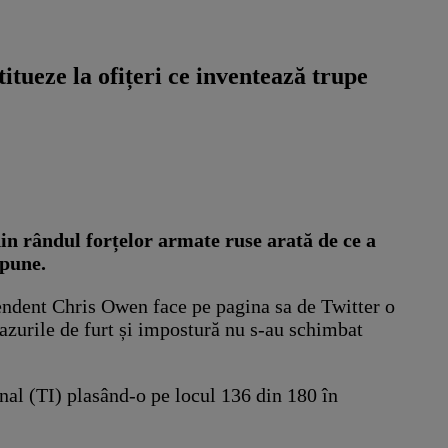
itueze la ofițeri ce inventează trupe
din rândul forțelor armate ruse arată de ce a
spune.
ependent Chris Owen face pe pagina sa de Twitter o
cazurile de furt și impostură nu s-au schimbat
nal (TI) plasând-o pe locul 136 din 180 în