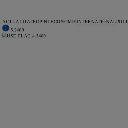
ACTUALITATE
OPINII
ECONOMIE
INTERNATIONAL
POLI
5.2489
4.5480