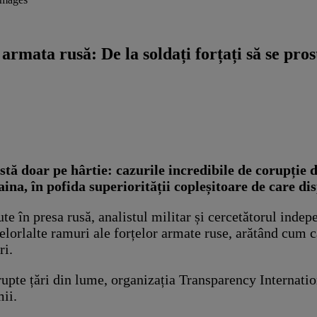
rmata rusă: De la soldați forțați să se prost
istă doar pe hârtie: cazurile incredibile de corupție 
na, în pofida superiorității copleșitoare de care di
rute în presa rusă, analistul militar și cercetătorul ind
celorlalte ramuri ale forțelor armate ruse, arătând cum 
ri.
upte țări din lume, organizația Transparency Internatio
mii.