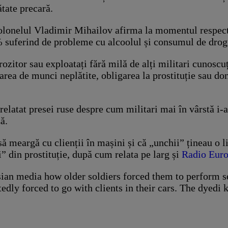
ătate precară.
olonelul Vladimir Mihailov afirma la momentul respecti
 suferind de probleme cu alcoolul și consumul de drogu
ngrozitor sau exploatați fără milă de alți militari cunosc
tarea de munci neplătite, obligarea la prostituție sau d
elatat presei ruse despre cum militari mai în vârstă i-a
ă.
 meargă cu clienții în mașini și că „unchii” țineau o lis
i” din prostituție, după cum relata pe larg și
Radio Euro
ssian media how older soldiers forced them to perform s
edly forced to go with clients in their cars. The dyedi ke