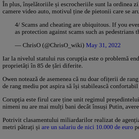
În plus, înșelătoriile și escrocheriile sunt la ordinea 
camere video auto, motivul ține de pietonii care se aru
4/ Scams and cheating are ubiquitous. If you ev
as protection against scams such as pedestrians 
— ChrisO (@ChrisO_wiki)
May 31, 2022
Iar la nivelul statului rus corupția este o problemă end
proprietăți în 85 de țări diferite.
Owen notează de asemenea că nu doar ofițerii de rang în
de rang mediu pot aspira să își stabilească confortabil 
Corupția este firul care ține unit regimul președintelui
nimeni nu are mai mulți bani decât însuși Putin, avere
Potrivit clasamentului miliardarilor realizat de agenț
metri pătrați și
are un salariu de nici 10.000 de euro
pe