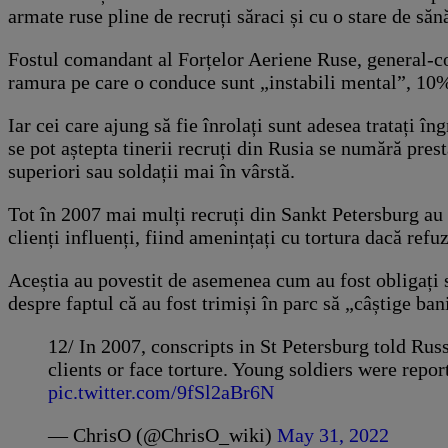
armate ruse pline de recruți săraci și cu o stare de săn
Fostul comandant al Forțelor Aeriene Ruse, general-c
ramura pe care o conduce sunt „instabili mental”, 10%
Iar cei care ajung să fie înrolați sunt adesea tratați î
se pot aștepta tinerii recruți din Rusia se numără pres
superiori sau soldații mai în vârstă.
Tot în 2007 mai mulți recruți din Sankt Petersburg au r
clienți influenți, fiind amenințați cu tortura dacă refuz
Aceștia au povestit de asemenea cum au fost obligați să
despre faptul că au fost trimiși în parc să „câștige ban
12/ In 2007, conscripts in St Petersburg told Ru
clients or face torture. Young soldiers were report
pic.twitter.com/9fSl2aBr6N
— ChrisO (@ChrisO_wiki)
May 31, 2022