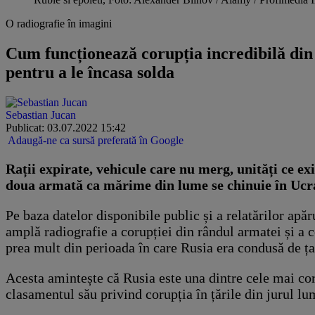
O radiografie în imagini
Cum funcționează corupția incredibilă din a
pentru a le încasa solda
Sebastian Jucan
Publicat: 03.07.2022 15:42
Adaugă-ne ca sursă preferată în Google
Rații expirate, vehicule care nu merg, unități ce ex
doua armată ca mărime din lume se chinuie în Ucrai
Pe baza datelor disponibile public și a relatărilor apă
amplă radiografie a corupției din rândul armatei și a 
prea mult din perioada în care Rusia era condusă de ța
Acesta amintește că Rusia este una dintre cele mai cor
clasamentul său privind corupția în țările din jurul lu