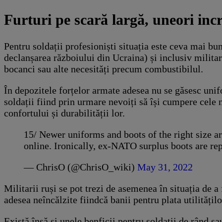
Furturi pe scară largă, uneori inc
Pentru soldații profesioniști situația este ceva mai bun
declanșarea războiului din Ucraina) și inclusiv militarii
bocanci sau alte necesități precum combustibilul.
În depozitele forțelor armate adesea nu se găsesc unif
soldații fiind prin urmare nevoiți să își cumpere cele
confortului și durabilității lor.
15/ Newer uniforms and boots of the right size ar
online. Ironically, ex-NATO surplus boots are rep
— ChrisO (@ChrisO_wiki)
May 31, 2022
Militarii ruși se pot trezi de asemenea în situația de a
adesea neîncălzite fiindcă banii pentru plata utilitățil
Există însă și unele benficii pentru soldații de rând sa