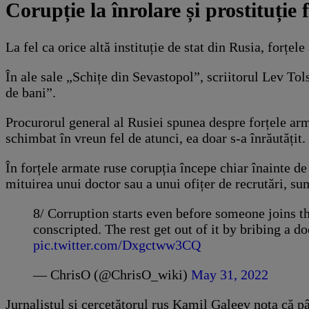
Corupție la înrolare și prostituție
La fel ca orice altă instituție de stat din Rusia, forțe
În ale sale „Schițe din Sevastopol”, scriitorul Lev Tols
de bani”.
Procurorul general al Rusiei spunea despre forțele arm
schimbat în vreun fel de atunci, ea doar s-a înrăutățit.
În forțele armate ruse corupția începe chiar înainte de a
mituirea unui doctor sau a unui ofițer de recrutări, su
8/ Corruption starts even before someone joins t
conscripted. The rest get out of it by bribing a d
pic.twitter.com/Dxgctww3CQ
— ChrisO (@ChrisO_wiki)
May 31, 2022
Jurnalistul și cercetătorul rus Kamil Galeev nota că pâ