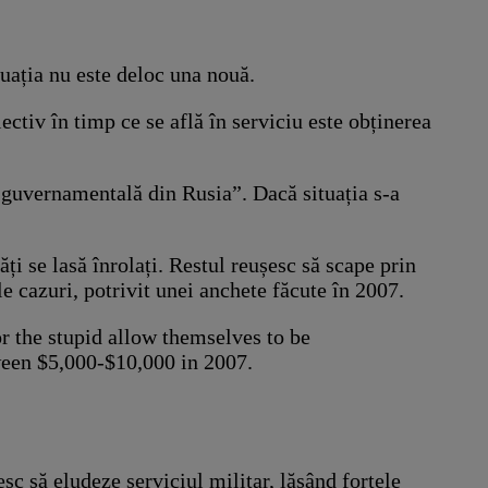
ituația nu este deloc una nouă.
ectiv în timp ce se află în serviciu este obținerea
ă guvernamentală din Rusia”. Dacă situația s-a
ăți se lasă înrolați. Restul reușesc să scape prin
e cazuri, potrivit unei anchete făcute în 2007.
r the stupid allow themselves to be
tween $5,000-$10,000 in 2007.
sc să eludeze serviciul militar, lăsând forțele