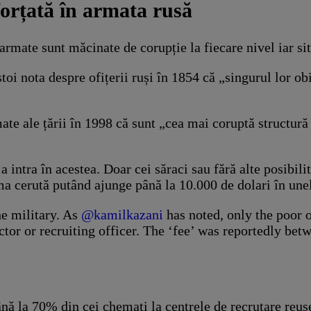
 forțată în armata rusă
le armate sunt măcinate de corupție la fiecare nivel iar s
toi nota despre ofițerii ruși în 1854 că „singurul lor obi
ate ale țării în 1998 că sunt „cea mai coruptă structur
 intra în acestea. Doar cei săraci sau fără alte posibilit
ma cerută putând ajunge până la 10.000 de dolari în unel
he military. As
@kamilkazani
has noted, only the poor o
octor or recruiting officer. The ‘fee’ was reportedly be
nă la 70% din cei chemați la centrele de recrutare reușe