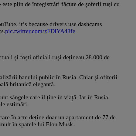
 este plin de înregistrări făcute de șoferii ruși cu
ouTube, it’s because drivers use dashcams
ts.
pic.twitter.com/zFDlYA48fe
uali și foști oficiali ruși dețineau 28.000 de
izării banului public în Rusia. Chiar și ofițerii
oală britanică elegantă.
nt sângele care îl ține în viață. Iar în Rusia
le estimări.
 care în acte deține doar un apartament de 77 de
 mult în spatele lui Elon Musk.