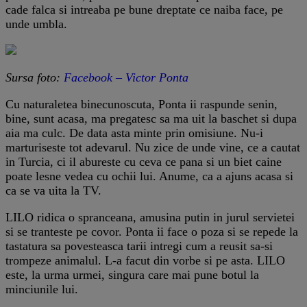
cade falca si intreaba pe bune dreptate ce naiba face, pe
unde umbla.
Sursa foto:
Facebook – Victor Ponta
Cu naturaletea binecunoscuta, Ponta ii raspunde senin,
bine, sunt acasa, ma pregatesc sa ma uit la baschet si dupa
aia ma culc. De data asta minte prin omisiune. Nu-i
marturiseste tot adevarul. Nu zice de unde vine, ce a cautat
in Turcia, ci il abureste cu ceva ce pana si un biet caine
poate lesne vedea cu ochii lui. Anume, ca a ajuns acasa si
ca se va uita la TV.
LILO ridica o spranceana, amusina putin in jurul servietei
si se tranteste pe covor. Ponta ii face o poza si se repede la
tastatura sa povesteasca tarii intregi cum a reusit sa-si
trompeze animalul. L-a facut din vorbe si pe asta. LILO
este, la urma urmei, singura care mai pune botul la
minciunile lui.