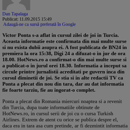
Dan Tapalaga
Publicat: 11.09.2015 15:49
Adaugă-ne ca sursă preferată în Google
Victor Ponta s-a aflat in cursul zilei de joi in Turcia.
Aceasta informatie este confirmata din mai multe surse
si nu exista dubii asupra ei. A fost publicata de BN24 in
premiera la ora 15:38, Digi 24 a difuzat-o in jur de ora
18.00. HotNews.ro a confirmat-o din mai multe surse si
a publicat-o in jurul orei 18.30. Informatia a inceput sa
circule printre jurnalistii acreditati pe guvern inca din
cursul diminetii de joi. Se stia si in alte redactii TV ca
Ponta a plecat din nou din tara, dar au dat informatia
fie foarte tarziu, fie au ingorat-o complet.
Ponta a plecat din Romania miercuri noaptea si a revenit
din Turcia, dupa toate informatiile obtinute de
HotNews.ro, in cursul serii de joi cu o cursa Turkish
Airlines. Extrem de atent cu orice se publica despre el,
daca era in tara asa cum pretinde, ar fi dezmintit informatia