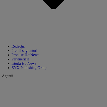
Redacția
Premii și granturi
Produse HotNews
Parteneriate
Istoria HotNews
ZYX Publishing Group
Agentii