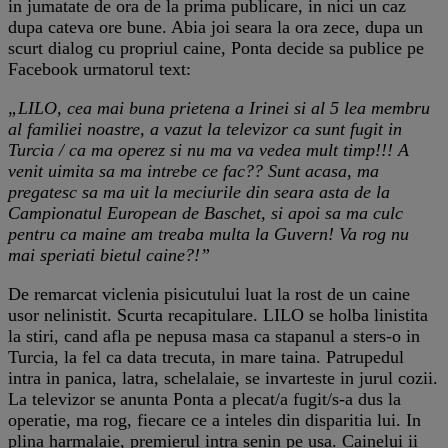
in jumatate de ora de la prima publicare, in nici un caz
dupa cateva ore bune. Abia joi seara la ora zece, dupa un
scurt dialog cu propriul caine, Ponta decide sa publice pe
Facebook urmatorul text:
„LILO, cea mai buna prietena a Irinei si al 5 lea membru
al familiei noastre, a vazut la televizor ca sunt fugit in
Turcia / ca ma operez si nu ma va vedea mult timp!!! A
venit uimita sa ma intrebe ce fac?? Sunt acasa, ma
pregatesc sa ma uit la meciurile din seara asta de la
Campionatul European de Baschet, si apoi sa ma culc
pentru ca maine am treaba multa la Guvern! Va rog nu
mai speriati bietul caine?!”
De remarcat viclenia pisicutului luat la rost de un caine
usor nelinistit. Scurta recapitulare. LILO se holba linistita
la stiri, cand afla pe nepusa masa ca stapanul a sters-o in
Turcia, la fel ca data trecuta, in mare taina. Patrupedul
intra in panica, latra, schelalaie, se invarteste in jurul cozii.
La televizor se anunta Ponta a plecat/a fugit/s-a dus la
operatie, ma rog, fiecare ce a inteles din disparitia lui. In
plina harmalaie, premierul intra senin pe usa. Cainelui ii