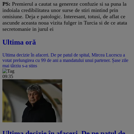
PS:
Premierul a cautat sa genereze confuzie si sa puna la
indoiala credibilitatea unor surse de stiri mintind prin
omisiune. Deja e patologic. Interesant, totusi, de aflat ce
ascunde aceasta noua vizita fulger in Turcia si de ce atata
secretomanie in jurul ei
Ultima oră
Ultima decizie în afaceri. De pe patul de spital, Mircea Lucescu a
votat prelungirea cu 99 de ani a mandatului unui partener. Șase zile
mai târziu s-a stins
09:35
Ultima decizie în afaceri. De pe patul de