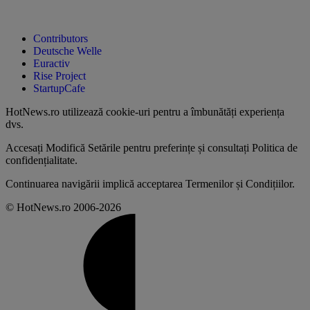
Contributors
Deutsche Welle
Euractiv
Rise Project
StartupCafe
HotNews.ro utilizează
cookie-uri pentru a îmbunătăți experiența
dvs
.
Accesați
Modifică Setările
pentru preferințe și consultați
Politica de
confidențialitate
.
Continuarea navigării implică acceptarea
Termenilor și Condițiilor
.
© HotNews.ro 2006-2026