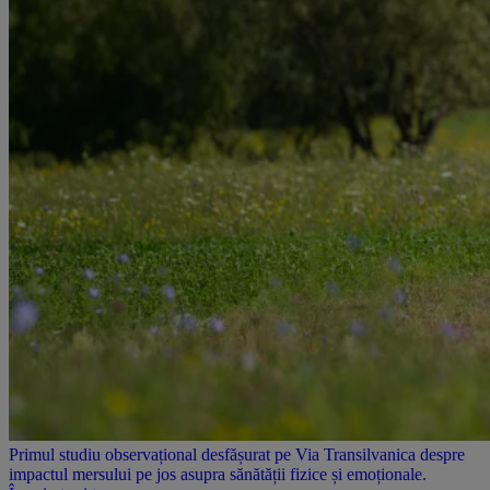
Primul studiu observațional desfășurat pe Via Transilvanica despre
impactul mersului pe jos asupra sănătății fizice și emoționale.