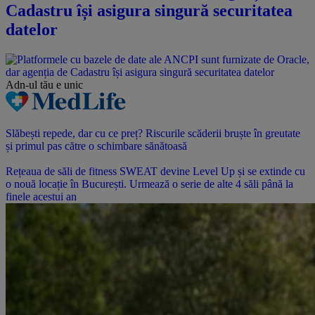
Cadastru își asigura singură securitatea
datelor
Adn-ul tău
e unic
Slăbești repede, dar cu ce preț? Riscurile scăderii bruște în greutate
și primul pas către o schimbare sănătoasă
Rețeaua de săli de fitness SWEAT devine Level Up și se extinde cu
o nouă locație în București. Urmează o serie de alte 4 săli până la
finele acestui an