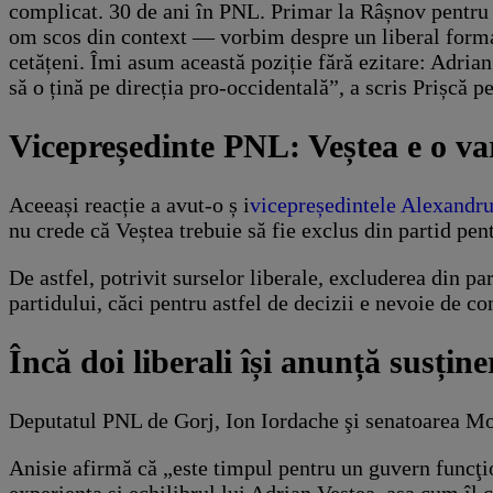
complicat. 30 de ani în PNL. Primar la Râșnov pentru 
om scos din context — vorbim despre un liberal format 
cetățeni. Îmi asum această poziție fără ezitare: Adrian
să o țină pe direcția pro-occidentală”, a scris Prișcă 
Vicepreședinte PNL: Veștea e o v
Aceeași reacție a avut-o ș i
vicepreședintele Alexandr
nu crede că Veștea trebuie să fie exclus din partid pen
De astfel, potrivit surselor liberale, excluderea din pa
partidului, căci pentru astfel de decizii e nevoie de co
Încă doi liberali își anunță susțin
Deputatul PNL de Gorj, Ion Iordache şi senatoarea Mo
Anisie afirmă că „este timpul pentru un guvern funcţi
experienţa şi echilibrul lui Adrian Veştea, aşa cum îl 