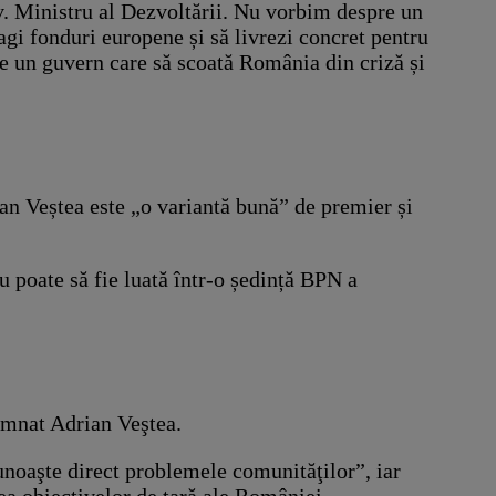
v. Ministru al Dezvoltării. Nu vorbim despre un
gi fonduri europene și să livrezi concret pentru
ze un guvern care să scoată România din criză și
an Veștea este „o variantă bună” de premier și
nu poate să fie luată într-o ședință BPN a
emnat Adrian Veştea.
unoaşte direct problemele comunităţilor”, iar
ea obiectivelor de ţară ale României.