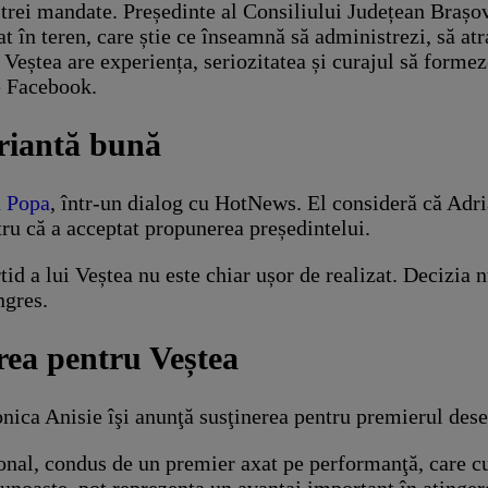
trei mandate. Președinte al Consiliului Județean Brașo
în teren, care știe ce înseamnă să administrezi, să atra
 Veștea are experiența, seriozitatea și curajul să forme
pe Facebook.
ariantă bună
u Popa
, într-un dialog cu HotNews. El consideră că Adri
tru că a acceptat propunerea președintelui.
rtid a lui Veștea nu este chiar ușor de realizat. Decizia 
ngres.
erea pentru Veștea
nica Anisie îşi anunţă susţinerea pentru premierul des
onal, condus de un premier axat pe performanţă, care c
cunoaşte, pot reprezenta un avantaj important în atinger