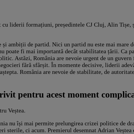
 cu liderii formațiuni, președintele CJ Cluj, Alin Tișe, 
 și ambiții de partid. Nici un partid nu este mai mare d
nu poate fi mai importantă decât stabilitatea țării. Ca p
litic. Astăzi, România are nevoie urgent de un guvern f
gocieri fără sfârșit. În momente decisive, liderii adevăr
ștepta. România are nevoie de stabilitate, de autoritat
rivit pentru acest moment complic
tru Veștea.
nia nu își mai permite prelungirea crizei politice de d
eri sterile, ci acum. Premierul desemnat Adrian Veștea