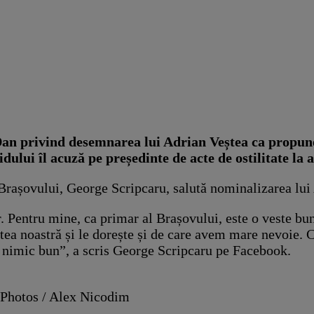
Dan privind desemnarea lui Adrian Veștea ca propune
dului îl acuză pe președinte de acte de ostilitate la a
 Brașovului, George Scripcaru, salută nominalizarea lu
Pentru mine, ca primar al Brașovului, este o veste bună
tea noastră și le dorește și de care avem mare nevoie. C
i nimic bun”, a scris George Scripcaru pe Facebook.
 Photos / Alex Nicodim