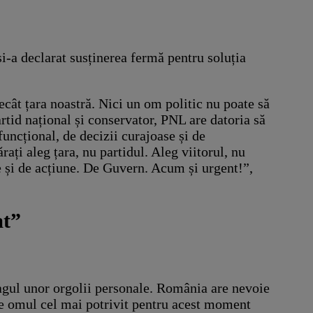
și-a declarat susținerea fermă pentru soluția
ecât țara noastră. Nici un om politic nu poate să
artid național și conservator, PNL are datoria să
uncțional, de decizii curajoase și de
ați aleg țara, nu partidul. Aleg viitorul, nu
e și de acțiune. De Guvern. Acum și urgent!”,
at”
ragul unor orgolii personale. România are nevoie
 e omul cel mai potrivit pentru acest moment