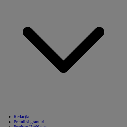
Redacția
Premii și granturi
Produse HotNews