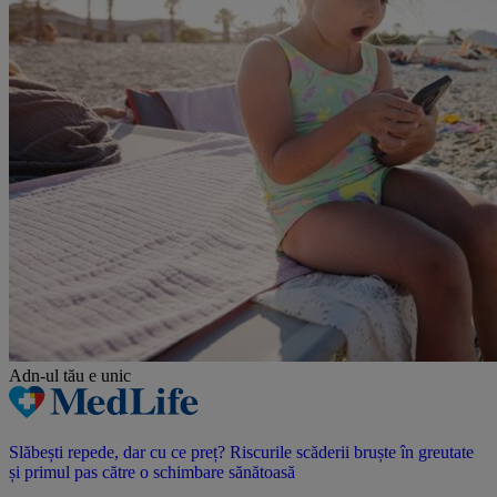
Adn-ul tău
e unic
Slăbești repede, dar cu ce preț? Riscurile scăderii bruște în greutate
și primul pas către o schimbare sănătoasă