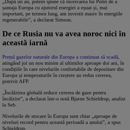
„După un an, putem spune că încercarea lui Putin de a
șantaja Europa cu ajutorul energiei a eșuat și, mai
important, pe termen lung, am investit masiv în energiile
regenerabile”, a declarat Simson.
De ce Rusia nu va avea noroc nici în
această iarnă
Prețul gazelor naturale din Europa a continuat să scadă
,
atingând joi un nou minim al ultimilor aproape doi ani, în
condițiile în care nivelurile confortabile de depozitare din
Europa și temperaturile în creștere au redus cererea,
potrivit AFP.
„Încălzirea globală reduce cererea de gaze pentru
încălzire”, a declarat într-o notă Bjarne Schieldrop, analist
la Seb.
Nivelurile de stocare în Europa sunt chiar „aproape de
niveluri record pentru această perioadă a anului”, a spus
Schieldrop.