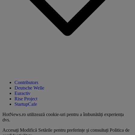
Contributors
Deutsche Welle
Euractiv
Rise Project
StartupCafe
HotNews.ro utilizează
cookie-uri pentru a îmbunătăți experiența
dvs
.
Accesați
Modifică Setările
pentru preferințe și consultați
Politica de