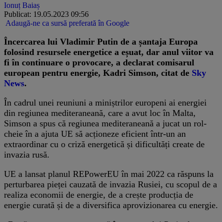
Ionuț Baiaș
Publicat: 19.05.2023 09:56
Adaugă-ne ca sursă preferată în Google
Încercarea lui Vladimir Putin de a șantaja Europa
folosind resursele energetice a eșuat, dar anul viitor va
fi în continuare o provocare, a declarat comisarul
european pentru energie, Kadri Simson, citat de
Sky
News
.
În cadrul unei reuniuni a miniștrilor europeni ai energiei
din regiunea mediteraneană, care a avut loc în Malta,
Simson a spus că regiunea mediteraneană a jucat un rol-
cheie în a ajuta UE să acționeze eficient într-un an
extraordinar cu o criză energetică și dificultăți create de
invazia rusă.
UE a lansat planul REPowerEU în mai 2022 ca răspuns la
perturbarea pieței cauzată de invazia Rusiei, cu scopul de a
realiza economii de energie, de a crește producția de
energie curată și de a diversifica aprovizionarea cu energie.