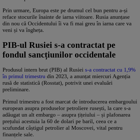
Prin urmare, Europa este pe drumul cel bun pentru a-și
reface stocurile înainte de iarna viitoare. Rusia anunțase
din nou că Occidentului îi va fi mai greu în iarna care va
veni și va îngheța.
PIB-ul Rusiei s-a contractat pe
fondul sancțiunilor occidentale
Produsul intern brut (PIB) al Rusiei
s-a contractat cu 1,9%
în primul trimestru
din 2023, a anunțat miercuri Agenția
rusă de statistică (Rosstat), potrivit unei evaluări
preliminare.
Primul trimestru a fost marcat de introducerea embargoului
european asupra produselor petroliere rusești, la care s-a
adăugat un alt embargo – asupra țițeiului – și plafonarea
prețului acestuia la 60 de dolari pe baril, ceea ce a
scufundat câștigul petrolier al Moscovei, vital pentru
finanțele sale.