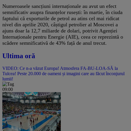
Numeroasele sancțiuni internaționale au avut un efect
semnificativ asupra finanțelor rusești: în martie, în ciuda
faptului că exporturile de petrol au atins cel mai ridicat
nivel din aprilie 2020, câștigul petrolier al Moscovei a
ajuns doar la 12,7 miliarde de dolari, potrivit Agenției
Internaționale pentru Energie (AIE), ceea ce reprezintă o
scădere semnificativă de 43% față de anul trecut.
Ultima oră
VIDEO: Ce n-a văzut Europa! Atmosfera FA-BU-LOA-SĂ la
Tulcea! Peste 20.000 de oameni și imagini care au făcut înconjurul
lumii!
09:00