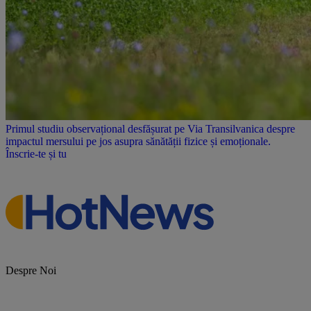
Primul studiu observațional desfășurat pe Via Transilvanica despre
impactul mersului pe jos asupra sănătății fizice și emoționale.
Înscrie-te și tu
Despre Noi