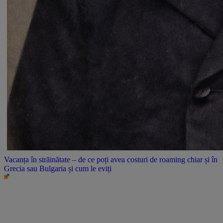
Vacanța în străinătate – de ce poți avea costuri de roaming chiar și în
Grecia sau Bulgaria și cum le eviți