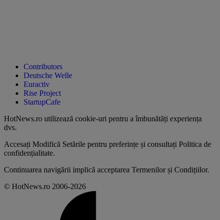
Contributors
Deutsche Welle
Euractiv
Rise Project
StartupCafe
HotNews.ro utilizează
cookie-uri pentru a îmbunătăți experiența
dvs
.
Accesați
Modifică Setările
pentru preferințe și consultați
Politica de
confidențialitate
.
Continuarea navigării implică acceptarea
Termenilor și Condițiilor
.
© HotNews.ro 2006-2026