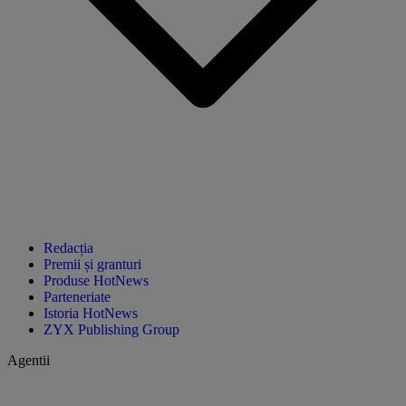
Redacția
Premii și granturi
Produse HotNews
Parteneriate
Istoria HotNews
ZYX Publishing Group
Agentii