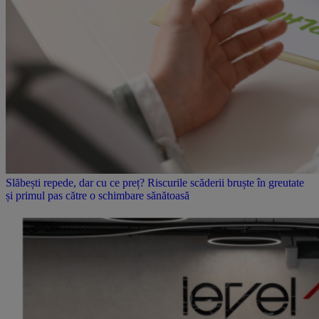
Slăbești repede, dar cu ce preț? Riscurile scăderii bruște în greutate
și primul pas către o schimbare sănătoasă