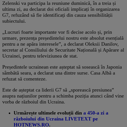
Zelenski va participa la reuniune duminică, în a treia și
ultima zi, au declarat doi oficiali implicați în organizarea
G7, refuzând să fie identificați din cauza sensibilității
subiectului.
„Lucruri foarte importante vor fi decise acolo și, prin
urmare, prezența președintelui nostru este absolut esențială
pentru a ne apăra interesele”, a declarat Oleksii Danilov,
secretar al Consiliului de Securitate Națională și Apărare al
Ucrainei, pentru televiziunea de stat.
Președintele ucrainean este așteptat să sosească în Japonia
sâmbătă seara, a declarat una dintre surse. Casa Albă a
refuzat să comenteze.
Este de așteptat ca liderii G7 să „sporească presiunea”
asupra națiunilor pentru a schimba poziția atunci când vine
vorba de războiul din Ucraina.
Urmărește ultimele evoluții din
a 450-a zi a
războiului din Ucraina LIVETEXT pe
HOTNEWS.RO
.