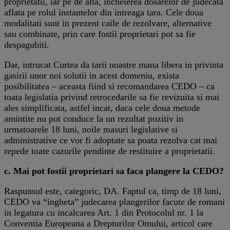
proprietatii, iar pe de alta, incheierea dosarelor de judecata
aflata pe rolul instantelor din intreaga tara. Cele doua
modalitati sunt in prezent caile de rezolvare, alternative
sau combinate, prin care fostii proprietari pot sa fie
despagubiti.
Dar, intrucat Curtea da tarii noastre mana libera in privinta
gasirii unor noi solutii in acest domeniu, exista
posibilitatea – aceasta fiind si recomandarea CEDO – ca
toata legislatia privind retrocedarile sa fie revizuita si mai
ales simplificata, astfel incat, daca cele doua metode
amintite nu pot conduce la un rezultat pozitiv in
urmatoarele 18 luni, noile masuri legislative si
administrative ce vor fi adoptate sa poata rezolva cat mai
repede toate cazurile pendinte de restituire a proprietatii.
c. Mai pot fostii proprietari sa faca plangere la CEDO?
Raspunsul este, categoric, DA. Faptul ca, timp de 18 luni,
CEDO va “ingheta” judecarea plangerilor facute de romani
in legatura cu incalcarea Art. 1 din Protocolul nr. 1 la
Conventia Europeana a Drepturilor Omului, articol care