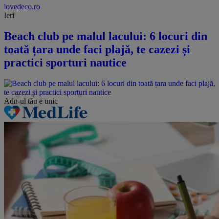
lovedeco.ro
Ieri
Beach club pe malul lacului: 6 locuri din
toată țara unde faci plajă, te cazezi și
practici sporturi nautice
Adn-ul tău
e unic