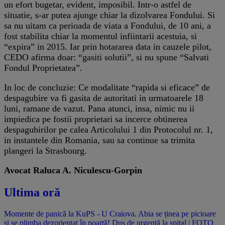
un efort bugetar, evident, imposibil. Intr-o astfel de
situatie, s-ar putea ajunge chiar la dizolvarea Fondului. Si
sa nu uitam ca perioada de viata a Fondului, de 10 ani, a
fost stabilita chiar la momentul infiintarii acestuia, si
“expira” in 2015. Iar prin hotararea data in cauzele pilot,
CEDO afirma doar: “gasiti solutii”, si nu spune “Salvati
Fondul Proprietatea”.
In loc de concluzie: Ce modalitate “rapida si eficace” de
despagubire va fi gasita de autoritati in urmatoarele 18
luni, ramane de vazut. Pana atunci, insa, nimic nu ii
impiedica pe fostii proprietari sa incerce obtinerea
despagubirilor pe calea Articolului 1 din Protocolul nr. 1,
in instantele din Romania, sau sa continue sa trimita
plangeri la Strasbourg.
Avocat Raluca A. Niculescu-Gorpin
Ultima oră
Momente de panică la KuPS - U Craiova. Abia se ținea pe picioare
și se plimba dezorientat în poartă! Dus de urgență la spital | FOTO