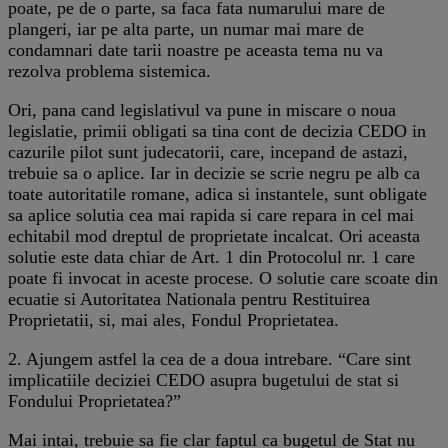
poate, pe de o parte, sa faca fata numarului mare de
plangeri, iar pe alta parte, un numar mai mare de
condamnari date tarii noastre pe aceasta tema nu va
rezolva problema sistemica.
Ori, pana cand legislativul va pune in miscare o noua
legislatie, primii obligati sa tina cont de decizia CEDO in
cazurile pilot sunt judecatorii, care, incepand de astazi,
trebuie sa o aplice. Iar in decizie se scrie negru pe alb ca
toate autoritatile romane, adica si instantele, sunt obligate
sa aplice solutia cea mai rapida si care repara in cel mai
echitabil mod dreptul de proprietate incalcat. Ori aceasta
solutie este data chiar de Art. 1 din Protocolul nr. 1 care
poate fi invocat in aceste procese. O solutie care scoate din
ecuatie si Autoritatea Nationala pentru Restituirea
Proprietatii, si, mai ales, Fondul Proprietatea.
2. Ajungem astfel la cea de a doua intrebare. “Care sint
implicatiile deciziei CEDO asupra bugetului de stat si
Fondului Proprietatea?”
Mai intai, trebuie sa fie clar faptul ca bugetul de Stat nu