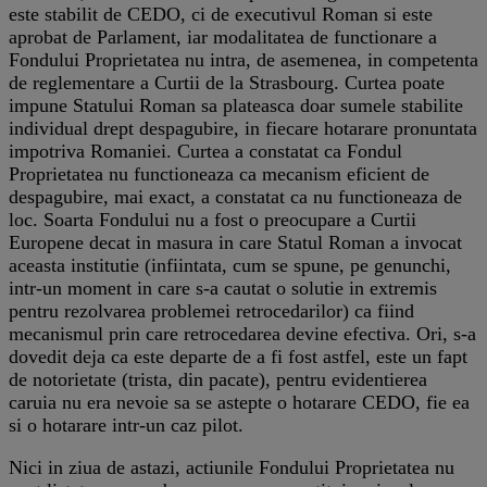
este stabilit de CEDO, ci de executivul Roman si este
aprobat de Parlament, iar modalitatea de functionare a
Fondului Proprietatea nu intra, de asemenea, in competenta
de reglementare a Curtii de la Strasbourg. Curtea poate
impune Statului Roman sa plateasca doar sumele stabilite
individual drept despagubire, in fiecare hotarare pronuntata
impotriva Romaniei. Curtea a constatat ca Fondul
Proprietatea nu functioneaza ca mecanism eficient de
despagubire, mai exact, a constatat ca nu functioneaza de
loc. Soarta Fondului nu a fost o preocupare a Curtii
Europene decat in masura in care Statul Roman a invocat
aceasta institutie (infiintata, cum se spune, pe genunchi,
intr-un moment in care s-a cautat o solutie in extremis
pentru rezolvarea problemei retrocedarilor) ca fiind
mecanismul prin care retrocedarea devine efectiva. Ori, s-a
dovedit deja ca este departe de a fi fost astfel, este un fapt
de notorietate (trista, din pacate), pentru evidentierea
caruia nu era nevoie sa se astepte o hotarare CEDO, fie ea
si o hotarare intr-un caz pilot.
Nici in ziua de astazi, actiunile Fondului Proprietatea nu