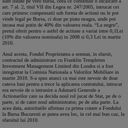
sunt listate pe vreo bursa, ceea ce constituie o incalcare a
art. 7 al. 2, titul VII din Legea nr. 247/2005, intrucat cei
care primesc compensatii sub forma de actiuni nu le pot
vinde legal pe Bursa, ci doar pe piata neagra, unde pot
incasa mai putin de 40% din valoarea reala. “La negru”,
pretul oferit pentru o astfel de actiune a variat intre 0,1Lei
(10% din valoarea nominala) in 2008 si 0,3 Lei in martie
2010.
Anul acesta, Fondul Proprietatea a semnat, in sfarsit,
contractul de administrare cu Franklin Templeton
Investment Management Limited din Londra si a fost
inregistrat la Comisia Nationala a Valorilor Mobiliare in
martie 2010. S-a spus atunci ca mai este nevoie de doar
cateva luni pentru a trece la aplicarea contratului, intrucat
era nevoie de o intrunire a Adunarii Generale a
Actionarilor care sa decida noul rol jucat de Stat, pe de o
parte, si de catre noul administrator, pe de alta parte. La
acea data, autoritatile afirmau ca prima cotare a Fondului
la Bursa Bucuresti ar putea avea loc, in cel mai bun caz, la
sfarsitul lui 2010.