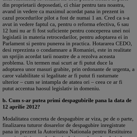
din proprietarii deposedati, ci chiar pentru tara noastra,
avand in vedere ca maximul acordat pana in prezent in
cazul procedurilor pilot a fost de numai 1 an. Cred ca s-a
avut in vedere faptul ca, pentru o reforma efectiva, 6 sau
12 luni nu ar fi fost suficiente pentru conceperea unei noi
legislatii in materia retrocedarilor, pentru adoptarea ei in
Parlament si pentru punerea in practica. Hotararea CEDO,
desi reprezinta o condamnare a Romaniei, este in realitate
un sprijin acordat tarii noastre de a rezolva aceasta
problema. Un termen mai scurt ar fi putut duce la
adoptarea unor masuri grabite, prin ordonante de urgenta, a
caror valabilitate si legalitate ar fi putut fi rasturnate
ulterior – cum se intampla de atatea ori – ceea ce ar fi
putut accentua haosul legislativ in domeniu.
b. Cum s-ar putea primi despagubirile pana la data de
12 aprilie 2012?
Modalitatea concreta de despagubire ar viza, pe de o parte,
finalizarea tuturor dosarelor de despagubire inregistrate
pana in prezent la Autoritatea Nationala pentru Restituirea