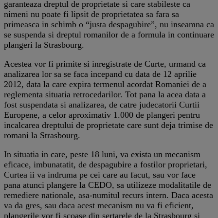
garanteaza dreptul de proprietate si care stabileste ca
nimeni nu poate fi lipsit de proprietatea sa fara sa
primeasca in schimb o “justa despagubire”, nu inseamna ca
se suspenda si dreptul romanilor de a formula in continuare
plangeri la Strasbourg.
Acestea vor fi primite si inregistrate de Curte, urmand ca
analizarea lor sa se faca incepand cu data de 12 aprilie
2012, data la care expira termenul acordat Romaniei de a
reglementa situatia retrocedarilor. Tot pana la acea data a
fost suspendata si analizarea, de catre judecatorii Curtii
Europene, a celor aproximativ 1.000 de plangeri pentru
incalcarea dreptului de proprietate care sunt deja trimise de
romani la Strasbourg.
In situatia in care, peste 18 luni, va exista un mecanism
eficace, imbunatatit, de despagubire a fostilor proprietari,
Curtea ii va indruma pe cei care au facut, sau vor face
pana atunci plangere la CEDO, sa utilizeze modalitatile de
remediere nationale, asa-numitul recurs intern. Daca acesta
va da gres, sau daca acest mecanism nu va fi eficient,
plangerile vor fi scoase din sertarele de la Strasbourg si