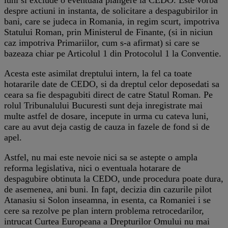
despre actiuni in instanta, de solicitare a despagubirilor in
bani, care se judeca in Romania, in regim scurt, impotriva
Statului Roman, prin Ministerul de Finante, (si in niciun
caz impotriva Primariilor, cum s-a afirmat) si care se
bazeaza chiar pe Articolul 1 din Protocolul 1 la Conventie.
Acesta este asimilat dreptului intern, la fel ca toate
hotararile date de CEDO, si da dreptul celor deposedati sa
ceara sa fie despagubiti direct de catre Statul Roman. Pe
rolul Tribunalului Bucuresti sunt deja inregistrate mai
multe astfel de dosare, incepute in urma cu cateva luni,
care au avut deja castig de cauza in fazele de fond si de
apel.
Astfel, nu mai este nevoie nici sa se astepte o ampla
reforma legislativa, nici o eventuala hotarare de
despagubire obtinuta la CEDO, unde procedura poate dura,
de asemenea, ani buni. In fapt, decizia din cazurile pilot
Atanasiu si Solon inseamna, in esenta, ca Romaniei i se
cere sa rezolve pe plan intern problema retrocedarilor,
intrucat Curtea Europeana a Drepturilor Omului nu mai