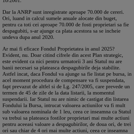
10/2001.
Dar la ANRP sunt inregistrate aproape 70.000 de cereri.
Ori, luand in calcul sumele anuale alocate din buget,
pentru ca toti cei aproape 70.000 de fosti proprietari sa fie
despagubiti, s-ar ajunge ca plata acestora sa se incheie
undeva dupa anul 2020.
Ar mai fi eficace Fondul Proprietatea in anul 2025?
Evident, nu. Doar citind cifrele din acest Plan strategic,
este evident ca nici pentru urmatorii 3 ani Statul nu are
banii necesari sa plateasca despagubirile deja stabilite.
Astfel incat, daca Fondul va ajunge sa fie listat pe bursa, in
acel moment procedura de compensare va fi suspendata,
fapt prevazut de altfel si de Lg. 247/2005, care prevede un
termen de 45 de zile de la data listarii, la momentul
suspendarii. Iar Statul nu are nimic de castigat din listarea
Fondului la Bursa, intrucat valoarea actiunilor va fi mult
sub valoarea nominala de 1 leu, ceea ce inseamna ca Statul
va trebui sa plateasca fostilor proprietari mai multe actiuni
pentru aceeasi valoare a despagubirilor, de doua ori, de trei
ori sau chiar de 4 ori mai multe actiuni, ceea ce inseamna