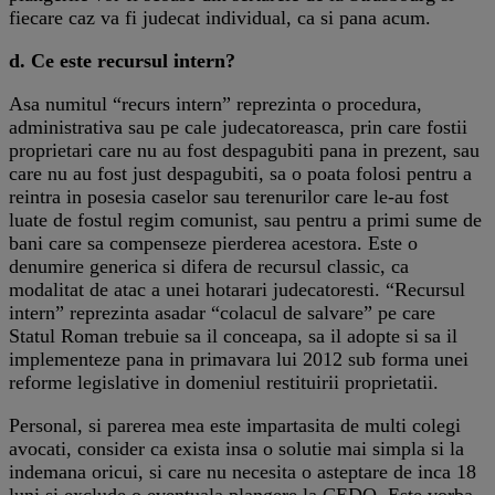
fiecare caz va fi judecat individual, ca si pana acum.
d. Ce este recursul intern?
Asa numitul “recurs intern” reprezinta o procedura,
administrativa sau pe cale judecatoreasca, prin care fostii
proprietari care nu au fost despagubiti pana in prezent, sau
care nu au fost just despagubiti, sa o poata folosi pentru a
reintra in posesia caselor sau terenurilor care le-au fost
luate de fostul regim comunist, sau pentru a primi sume de
bani care sa compenseze pierderea acestora. Este o
denumire generica si difera de recursul classic, ca
modalitat de atac a unei hotarari judecatoresti. “Recursul
intern” reprezinta asadar “colacul de salvare” pe care
Statul Roman trebuie sa il conceapa, sa il adopte si sa il
implementeze pana in primavara lui 2012 sub forma unei
reforme legislative in domeniul restituirii proprietatii.
Personal, si parerea mea este impartasita de multi colegi
avocati, consider ca exista insa o solutie mai simpla si la
indemana oricui, si care nu necesita o asteptare de inca 18
luni si exclude o eventuala plangere la CEDO. Este vorba