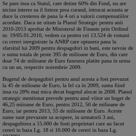
Se pare insa ca Statul, care detine 60% din Fond, nu are
niciun interes sa il listeze prea curand, intrucat aceasta ar
duce la cresterea de pana la 4 ori a valorii compensatiilor
acordate. Daca ne uitam la Planul Strategic pentru anii
2010-2013 aprobat de Ministerul de Finante prin Ordinul
nr. 19/05.01.2010, vedem ca pentru cei 13.524 de romani
cu cereri inregistrate la ANRP care optasera pana la
sfarsitul lui 2009 pentru despagubiri in bani, este nevoie de
o suma totala de peste 395 de milioane de Euro, din care
doar 74 de milioane de Euro fusesera platite pana in urma
cu un an, respectiv noiembrie 2009.
Bugetul de despagubiri pentru anul acesta a fost prevazut
la 45 de milioane de Euro, la fel ca in 2009, suma fiind
insa cu 28% mai mica decat bugetul alocat in 2008. Planul
strategic mentionat prevede pentru anul viitor un buget de
46,25 miioane de Euro, pentru 2012, 50 de milioane de
Euro, iar pentru 2013, 55 de milioane de Euro. Aceste
sume sunt prevazute sa acopere, in urmatorii 3 ani,
despagubirea a 15.000 de fosti proprietari care au facut
cereri in baza Lg. 18 si 10.000 de cereri in baza Lg.