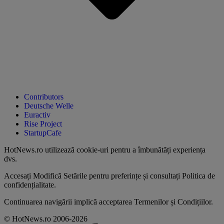
Contributors
Deutsche Welle
Euractiv
Rise Project
StartupCafe
HotNews.ro utilizează
cookie-uri pentru a îmbunătăți experiența
dvs
.
Accesați
Modifică Setările
pentru preferințe și consultați
Politica de
confidențialitate
.
Continuarea navigării implică acceptarea
Termenilor și Condițiilor
.
© HotNews.ro 2006-2026