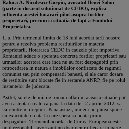
Raluca A. Niculescu-Gorpin, avocatul Ilenei Solon
(parte in dosarul solutionat de CEDO), explica
influenta acestei hotarari-pilot asupra fostilor
proprietari, precum si situatia de fapt a Fondului
Proprietatea.
1. a. Prin termenul limita de 18 luni acordat tarii noastre
pentru a rezolva problema restituirilor in materia
proprietarii, Hotararea CEDO in cauzele pilot impotriva
Romaniei aduce o speranta concreta fostilor proprietari sau
urmasilor acestora care inca nu au fost despagubiti prin
retrocedarea in natura a imobilelor confiscate de regimul
comunist sau prin compensatii banesti, si ale caror dosare
de restituire sunt blocate fie in sertarele ANRP, fie pe rolul
instantelor de judecata.
Astfel, sutele de mii de romani aflati in aceasta situatie pot
avea asteptari reale ca pana la data de 12 aprilie 2012, sa
isi reintre in drepturi. Pana astazi, nimeni nu putea spune
cu exactitate o data la care spera sa poata primi
despagubiri. Termenul acordat de Curtea Europeana este
unul rezonabil, favorizant nu doar pentru fiecare in parte