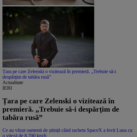
Țara pe care Zelenski o vizitează în premieră. „Trebuie să-i
despărţim de tabăra rusă”
Actualitate
IERI
Țara pe care Zelenski o vizitează în
premieră. „Trebuie să-i despărţim de
tabăra rusă”
Ce au văzut oamenii de știință când racheta SpaceX a lovit Luna cu
o viteză de 8.700 km/h