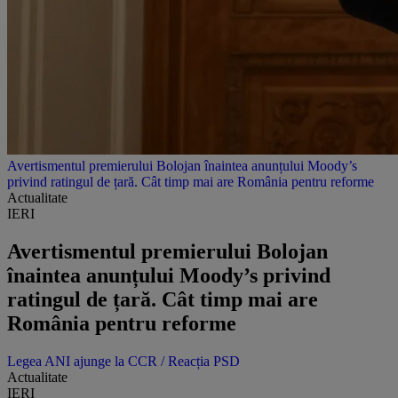
Avertismentul premierului Bolojan înaintea anunțului Moody’s
privind ratingul de țară. Cât timp mai are România pentru reforme
Actualitate
IERI
Avertismentul premierului Bolojan
înaintea anunțului Moody’s privind
ratingul de țară. Cât timp mai are
România pentru reforme
Legea ANI ajunge la CCR / Reacția PSD
Actualitate
IERI