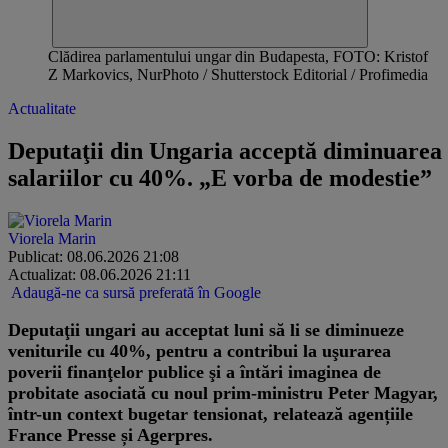
Clădirea parlamentului ungar din Budapesta, FOTO: Kristof
Z Markovics, NurPhoto / Shutterstock Editorial / Profimedia
Actualitate
Deputaţii din Ungaria acceptă diminuarea
salariilor cu 40%. „E vorba de modestie”
Viorela Marin
Publicat: 08.06.2026 21:08
Actualizat: 08.06.2026 21:11
Adaugă-ne ca sursă preferată în Google
Deputaţii ungari au acceptat luni să li se diminueze
veniturile cu 40%, pentru a contribui la uşurarea
poverii finanţelor publice şi a întări imaginea de
probitate asociată cu noul prim-ministru Peter Magyar,
într-un context bugetar tensionat, relatează agențiile
France Presse și Agerpres.