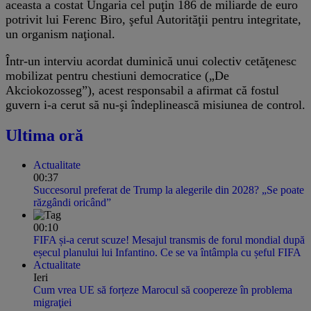
aceasta a costat Ungaria cel puţin 186 de miliarde de euro
potrivit lui Ferenc Biro, şeful Autorităţii pentru integritate,
un organism naţional.
Într-un interviu acordat duminică unui colectiv cetăţenesc
mobilizat pentru chestiuni democratice („De
Akciokozosseg”), acest responsabil a afirmat că fostul
guvern i-a cerut să nu-şi îndeplinească misiunea de control.
Ultima oră
Actualitate
00:37
Succesorul preferat de Trump la alegerile din 2028? „Se poate
răzgândi oricând”
00:10
FIFA și-a cerut scuze! Mesajul transmis de forul mondial după
eșecul planului lui Infantino. Ce se va întâmpla cu șeful FIFA
Actualitate
Ieri
Cum vrea UE să forțeze Marocul să coopereze în problema
migraţiei