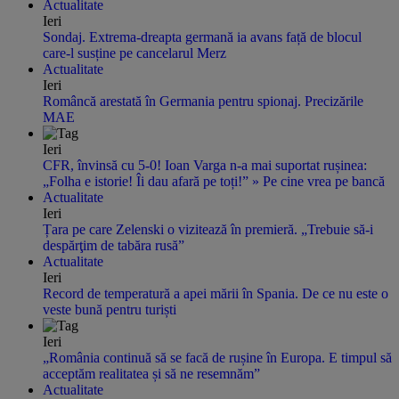
Actualitate
Ieri
Sondaj. Extrema-dreapta germană ia avans față de blocul
care-l susține pe cancelarul Merz
Actualitate
Ieri
Româncă arestată în Germania pentru spionaj. Precizările
MAE
Ieri
CFR, învinsă cu 5-0! Ioan Varga n-a mai suportat rușinea:
„Folha e istorie! Îi dau afară pe toți!” » Pe cine vrea pe bancă
Actualitate
Ieri
Țara pe care Zelenski o vizitează în premieră. „Trebuie să-i
despărţim de tabăra rusă”
Actualitate
Ieri
Record de temperatură a apei mării în Spania. De ce nu este o
veste bună pentru turiști
Ieri
„România continuă să se facă de rușine în Europa. E timpul să
acceptăm realitatea și să ne resemnăm”
Actualitate