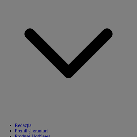
Redacția
Premii și granturi
Produse HotNews