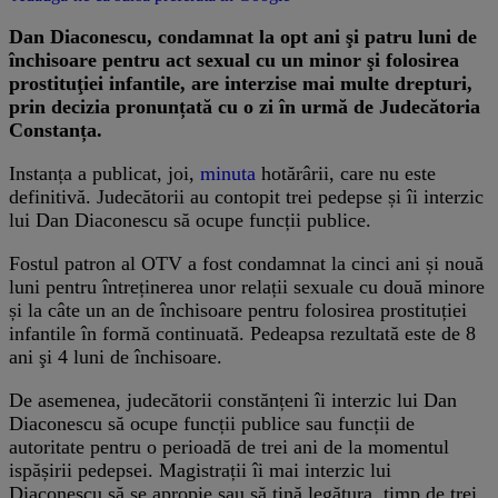
Dan Diaconescu, condamnat la opt ani şi patru luni de
închisoare pentru act sexual cu un minor şi folosirea
prostituţiei infantile, are interzise mai multe drepturi,
prin decizia pronunțată cu o zi în urmă de Judecătoria
Constanța.
Instanța a publicat, joi,
minuta
hotărârii, care nu este
definitivă. Judecătorii au contopit trei pedepse și îi interzic
lui Dan Diaconescu să ocupe funcții publice.
Fostul patron al OTV a fost condamnat la cinci ani și nouă
luni pentru întreținerea unor relații sexuale cu două minore
și la câte un an de închisoare pentru folosirea prostituției
infantile în formă continuată. Pedeapsa rezultată este de 8
ani şi 4 luni de închisoare.
De asemenea, judecătorii constănțeni îi interzic lui Dan
Diaconescu să ocupe funcții publice sau funcții de
autoritate pentru o perioadă de trei ani de la momentul
ispășirii pedepsei. Magistrații îi mai interzic lui
Diaconescu să se apropie sau să țină legătura, timp de trei