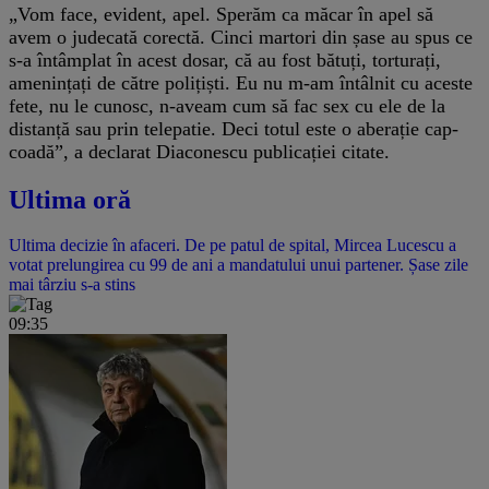
„Vom face, evident, apel. Sperăm ca măcar în apel să
avem o judecată corectă. Cinci martori din șase au spus ce
s-a întâmplat în acest dosar, că au fost bătuți, torturați,
amenințați de către polițiști. Eu nu m-am întâlnit cu aceste
fete, nu le cunosc, n-aveam cum să fac sex cu ele de la
distanță sau prin telepatie. Deci totul este o aberație cap-
coadă”, a declarat Diaconescu publicației citate.
Ultima oră
Ultima decizie în afaceri. De pe patul de spital, Mircea Lucescu a
votat prelungirea cu 99 de ani a mandatului unui partener. Șase zile
mai târziu s-a stins
09:35