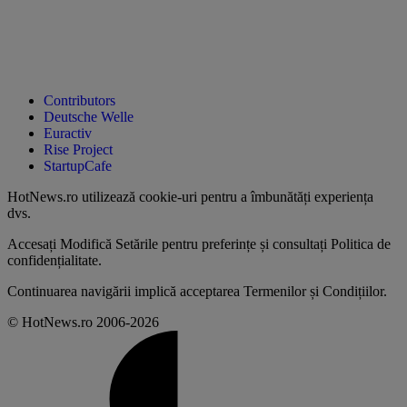
Contributors
Deutsche Welle
Euractiv
Rise Project
StartupCafe
HotNews.ro utilizează
cookie-uri pentru a îmbunătăți experiența
dvs
.
Accesați
Modifică Setările
pentru preferințe și consultați
Politica de
confidențialitate
.
Continuarea navigării implică acceptarea
Termenilor și Condițiilor
.
© HotNews.ro 2006-2026