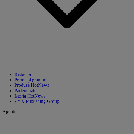
Redacția
Premii și granturi
Produse HotNews
Parteneriate
Istoria HotNews
ZYX Publishing Group
Agentii