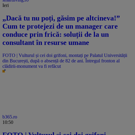
Ieri
„Dacă tu nu poți, găsim pe altcineva!”
Cum te protejezi de un manager care
conduce prin frică: soluții de la un
consultant în resurse umane
FOTO | Vulturul și cei doi grifoni, montați pe Palatul Universității
din București, după o absență de 82 de ani. Întregul fronton al
clădirii-monument va fi refăcut
b365.ro
10:50
FOTO | Vulturul și cei doi grifoni,