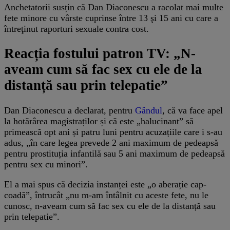
Anchetatorii susțin că Dan Diaconescu a racolat mai multe
fete minore cu vârste cuprinse între 13 şi 15 ani cu care a
întreţinut raporturi sexuale contra cost.
Reacția fostului patron TV: „N-
aveam cum să fac sex cu ele de la
distanță sau prin telepatie”
Dan Diaconescu a declarat, pentru
Gândul
, că va face apel
la hotărârea magistraților și că este „halucinant” să
primească opt ani și patru luni pentru acuzațiile care i s-au
adus, „în care legea prevede 2 ani maximum de pedeapsă
pentru prostituția infantilă sau 5 ani maximum de pedeapsă
pentru sex cu minori”.
El a mai spus că decizia instanței este „o aberație cap-
coadă”, întrucât „nu m-am întâlnit cu aceste fete, nu le
cunosc, n-aveam cum să fac sex cu ele de la distanță sau
prin telepatie”.