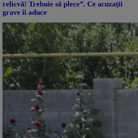
relicvă! Trebuie să plece”. Ce acuzații
grave îi aduce