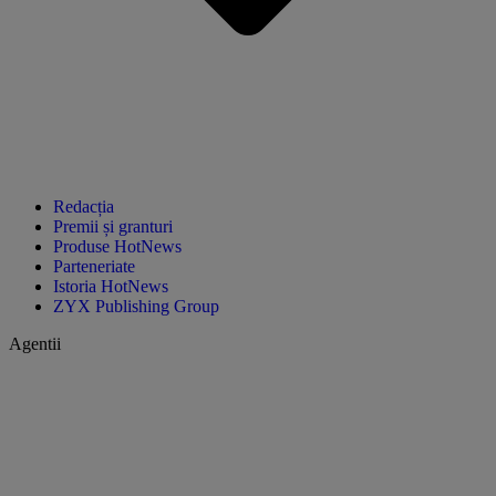
Redacția
Premii și granturi
Produse HotNews
Parteneriate
Istoria HotNews
ZYX Publishing Group
Agentii