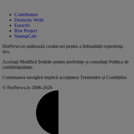
Contributors
Deutsche Welle
Euractiv
Rise Project
StartupCafe
HotNews.ro utilizează
cookie-uri pentru a îmbunătăți experiența
dvs
.
Accesați
Modifică Setările
pentru preferințe și consultați
Politica de
confidențialitate
.
Continuarea navigării implică acceptarea
Termenilor și Condițiilor
.
© HotNews.ro 2006-2026