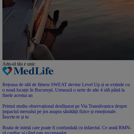
Adn-ul tău
e unic
Rețeaua de săli de fitness SWEAT devine Level Up și se extinde cu
o nouă locație în București. Urmează o serie de alte 4 săli până la
finele acestui an
Primul studiu observațional desfășurat pe Via Transilvanica despre
impactul mersului pe jos asupra sănătății fizice și emoționale.
Înscrie-te și tu
Boala de inimă care poate fi confundată cu infarctul. Ce arată RMN-
ul cardiac și când este recomandat