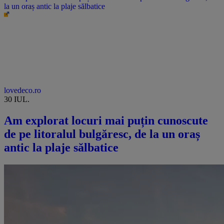
la un oraș antic la plaje sălbatice
lovedeco.ro
30 IUL.
Am explorat locuri mai puțin cunoscute
de pe litoralul bulgăresc, de la un oraș
antic la plaje sălbatice