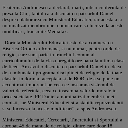
Ecaterina Andronescu a declarat, marti, intr-o conferinta de
presa la Cluj, faptul ca a discutat cu patriarhul Daniel
despre colaborarea cu Ministerul Educatiei, iar acesta a si
nominalizat membrii unei comisii care sa lucreze la aceste
modificari, transmite Mediafax.
„Dorinta Ministerului Educatiei este de a conlucra cu
Biserica Ortodoxa Romana, si nu numai, pentru orele de
religie, care sunt parte in trunchiul comun al
curriculumului de la clasa pregatitoare pana la ultima clasa
de liceu. Am avut o discutie cu patriarhul Daniel in ideea
de a imbunatati programa disciplinei de religie de la toate
clasele, in dorinta, acceptata si de BOR, de a se pune un
accent mai important pe ceea ce inseamna sistemul de
valori de referinta, ceea ce inseamna valorile morale in
orice societate. PF Daniel a nominalizat membrii unei
comisii, iar Ministerul Educatiei si-a stabilit reprezentantii
si se lucreaza la aceste modificari”, a spus Andronescu.
Ministerul Educatiei, Cercetarii, Tineretului si Sportului a
aprobat 45 de manuale de religie, dintre care doar 18