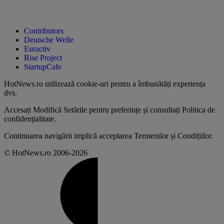
Contributors
Deutsche Welle
Euractiv
Rise Project
StartupCafe
HotNews.ro utilizează
cookie-uri pentru a îmbunătăți experiența
dvs
.
Accesați
Modifică Setările
pentru preferințe și consultați
Politica de
confidențialitate
.
Continuarea navigării implică acceptarea
Termenilor și Condițiilor
.
© HotNews.ro 2006-2026