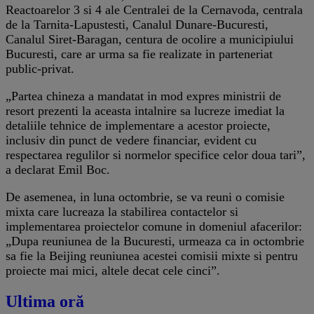
Reactoarelor 3 si 4 ale Centralei de la Cernavoda, centrala
de la Tarnita-Lapustesti, Canalul Dunare-Bucuresti,
Canalul Siret-Baragan, centura de ocolire a municipiului
Bucuresti, care ar urma sa fie realizate in parteneriat
public-privat.
„Partea chineza a mandatat in mod expres ministrii de
resort prezenti la aceasta intalnire sa lucreze imediat la
detaliile tehnice de implementare a acestor proiecte,
inclusiv din punct de vedere financiar, evident cu
respectarea regulilor si normelor specifice celor doua tari”,
a declarat Emil Boc.
De asemenea, in luna octombrie, se va reuni o comisie
mixta care lucreaza la stabilirea contactelor si
implementarea proiectelor comune in domeniul afacerilor:
„Dupa reuniunea de la Bucuresti, urmeaza ca in octombrie
sa fie la Beijing reuniunea acestei comisii mixte si pentru
proiecte mai mici, altele decat cele cinci”.
Ultima oră