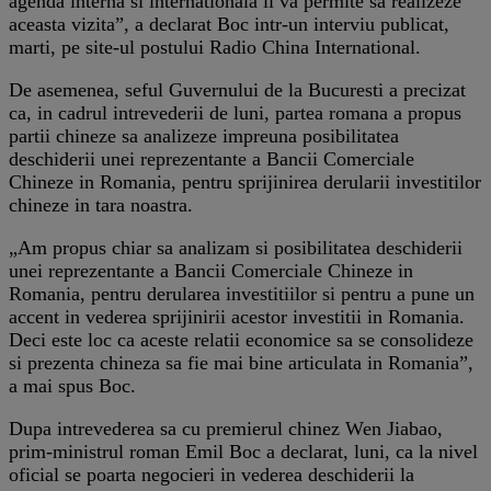
agenda interna si internationala ii va permite sa realizeze
aceasta vizita”, a declarat Boc intr-un interviu publicat,
marti, pe site-ul postului Radio China International.
De asemenea, seful Guvernului de la Bucuresti a precizat
ca, in cadrul intrevederii de luni, partea romana a propus
partii chineze sa analizeze impreuna posibilitatea
deschiderii unei reprezentante a Bancii Comerciale
Chineze in Romania, pentru sprijinirea derularii investitilor
chineze in tara noastra.
„Am propus chiar sa analizam si posibilitatea deschiderii
unei reprezentante a Bancii Comerciale Chineze in
Romania, pentru derularea investitiilor si pentru a pune un
accent in vederea sprijinirii acestor investitii in Romania.
Deci este loc ca aceste relatii economice sa se consolideze
si prezenta chineza sa fie mai bine articulata in Romania”,
a mai spus Boc.
Dupa intrevederea sa cu premierul chinez Wen Jiabao,
prim-ministrul roman Emil Boc a declarat, luni, ca la nivel
oficial se poarta negocieri in vederea deschiderii la