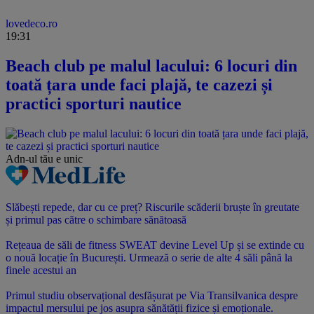
lovedeco.ro
19:31
Beach club pe malul lacului: 6 locuri din
toată țara unde faci plajă, te cazezi și
practici sporturi nautice
Adn-ul tău
e unic
Slăbești repede, dar cu ce preț? Riscurile scăderii bruște în greutate
și primul pas către o schimbare sănătoasă
Rețeaua de săli de fitness SWEAT devine Level Up și se extinde cu
o nouă locație în București. Urmează o serie de alte 4 săli până la
finele acestui an
Primul studiu observațional desfășurat pe Via Transilvanica despre
impactul mersului pe jos asupra sănătății fizice și emoționale.