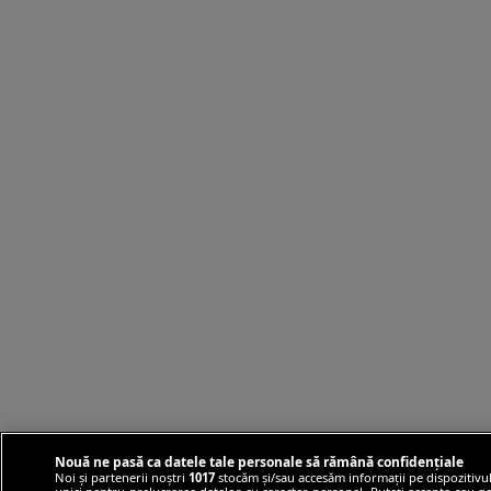
Nouă ne pasă ca datele tale personale să rămână confidențiale
Noi și partenerii noștri
1017
stocăm și/sau accesăm informații pe dispozitivul