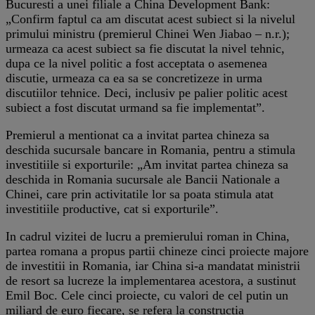
Bucuresti a unei filiale a China Development Bank:
„Confirm faptul ca am discutat acest subiect si la nivelul
primului ministru (premierul Chinei Wen Jiabao – n.r.);
urmeaza ca acest subiect sa fie discutat la nivel tehnic,
dupa ce la nivel politic a fost acceptata o asemenea
discutie, urmeaza ca ea sa se concretizeze in urma
discutiilor tehnice. Deci, inclusiv pe palier politic acest
subiect a fost discutat urmand sa fie implementat”.
Premierul a mentionat ca a invitat partea chineza sa
deschida sucursale bancare in Romania, pentru a stimula
investitiile si exporturile: „Am invitat partea chineza sa
deschida in Romania sucursale ale Bancii Nationale a
Chinei, care prin activitatile lor sa poata stimula atat
investitiile productive, cat si exporturile”.
In cadrul vizitei de lucru a premierului roman in China,
partea romana a propus partii chineze cinci proiecte majore
de investitii in Romania, iar China si-a mandatat ministrii
de resort sa lucreze la implementarea acestora, a sustinut
Emil Boc. Cele cinci proiecte, cu valori de cel putin un
miliard de euro fiecare, se refera la constructia