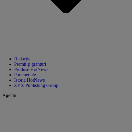
Redacția
Premii și granturi
Produse HotNews
Parteneriate
Istoria HotNews
ZYX Publishing Group
Agentii