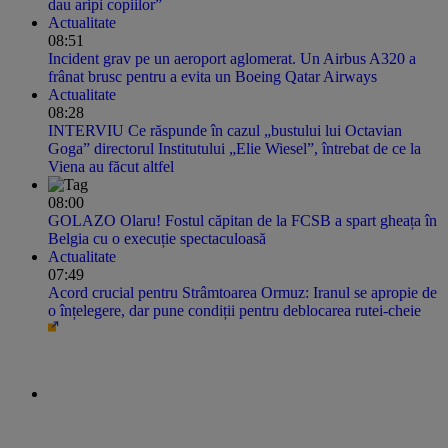
dau aripi copiilor”
Actualitate
08:51
Incident grav pe un aeroport aglomerat. Un Airbus A320 a
frânat brusc pentru a evita un Boeing Qatar Airways
Actualitate
08:28
INTERVIU Ce răspunde în cazul „bustului lui Octavian
Goga” directorul Institutului „Elie Wiesel”, întrebat de ce la
Viena au făcut altfel
08:00
GOLAZO Olaru! Fostul căpitan de la FCSB a spart gheața în
Belgia cu o execuție spectaculoasă
Actualitate
07:49
Acord crucial pentru Strâmtoarea Ormuz: Iranul se apropie de
o înțelegere, dar pune condiții pentru deblocarea rutei-cheie