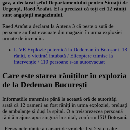
gaz, a declarat șeful Departamentului pentru Situaţii de
Urgenţă, Raed Arafat. El a precizat că toți cei 12 răniți
sunt angajaţii magazinului.
Raed Arafat a declarat la Antena 3 că peste o sută de
persoane au fost evacuate din magazin în urma exploziei
urmate de incendiu.
LIVE Explozie puternică la Dedeman în Botoșani. 13
răniți, o victimă intubată / Elicoptere trimise la
intervenție / 110 persoane s-au autoevacuat
Care este starea răniților în explozia
de la Dedeman București
Informațiile transmise până la această oră de autorități
arată că 12 oameni au fost răniți în urma exploziei, preluați
de ambulanțe și duși la spital. O a treisprezecea persoană
rănită a ajuns apoi singură la spital, conform ISU Botoșani.
„Persoanele rănite au arsuri de gradele 1 şi 2 şi cu alte