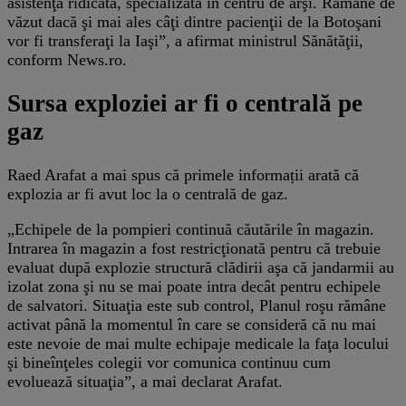
asistenţă ridicată, specializată în centru de arşi. Rămâne de
văzut dacă şi mai ales câţi dintre pacienţii de la Botoşani
vor fi transferaţi la Iaşi”, a afirmat ministrul Sănătăţii,
conform News.ro.
Sursa exploziei ar fi o centrală pe
gaz
Raed Arafat a mai spus că primele informații arată că
explozia ar fi avut loc la o centrală de gaz.
„Echipele de la pompieri continuă căutările în magazin.
Intrarea în magazin a fost restricţionată pentru că trebuie
evaluat după explozie structură clădirii aşa că jandarmii au
izolat zona şi nu se mai poate intra decât pentru echipele
de salvatori. Situaţia este sub control, Planul roşu rămâne
activat până la momentul în care se consideră că nu mai
este nevoie de mai multe echipaje medicale la faţa locului
şi bineînţeles colegii vor comunica continuu cum
evoluează situaţia”, a mai declarat Arafat.