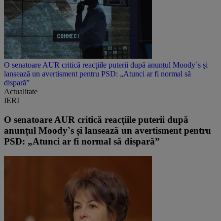
O senatoare AUR critică reacțiile puterii după anunțul Moody`s și
lansează un avertisment pentru PSD: „Atunci ar fi normal să
dispară”
Actualitate
IERI
O senatoare AUR critică reacțiile puterii după
anunțul Moody`s și lansează un avertisment pentru
PSD: „Atunci ar fi normal să dispară”