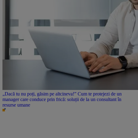
„Dacă tu nu poți, găsim pe altcineva!” Cum te protejezi de un
manager care conduce prin frică: soluții de la un consultant în
resurse umane