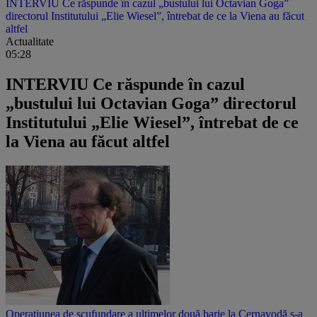
INTERVIU Ce răspunde în cazul „bustului lui Octavian Goga”
directorul Institutului „Elie Wiesel”, întrebat de ce la Viena au făcut
altfel
Actualitate
05:28
INTERVIU Ce răspunde în cazul
„bustului lui Octavian Goga” directorul
Institutului „Elie Wiesel”, întrebat de ce
la Viena au făcut altfel
Operațiunea de scufundare a ultimelor două barje la Cernavodă s-a