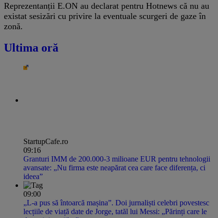
Reprezentanții E.ON au declarat pentru Hotnews că nu au
existat sesizări cu privire la eventuale scurgeri de gaze în
zonă.
Ultima oră
StartupCafe.ro
09:16
Granturi IMM de 200.000-3 milioane EUR pentru tehnologii
avansate: „Nu firma este neapărat cea care face diferența, ci
ideea”
09:00
„L-a pus să întoarcă mașina”. Doi jurnaliști celebri povestesc
lecțiile de viață date de Jorge, tatăl lui Messi: „Părinți care le