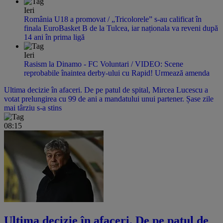
Ieri
România U18 a promovat / „Tricolorele” s-au calificat în
finala EuroBasket B de la Tulcea, iar naționala va reveni după
14 ani în prima ligă
Ieri
Rasism la Dinamo - FC Voluntari / VIDEO: Scene
reprobabile înaintea derby-ului cu Rapid! Urmează amenda
Ultima decizie în afaceri. De pe patul de spital, Mircea Lucescu a
votat prelungirea cu 99 de ani a mandatului unui partener. Șase zile
mai târziu s-a stins
08:15
Ultima decizie în afaceri. De pe patul de