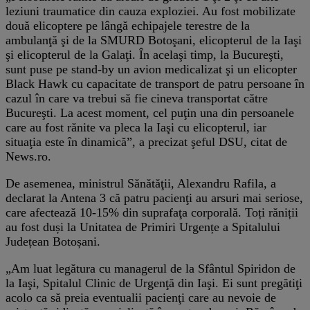
leziuni traumatice din cauza exploziei. Au fost mobilizate
două elicoptere pe lângă echipajele terestre de la
ambulanţă şi de la SMURD Botoşani, elicopterul de la Iaşi
şi elicopterul de la Galaţi. În acelaşi timp, la Bucureşti,
sunt puse pe stand-by un avion medicalizat şi un elicopter
Black Hawk cu capacitate de transport de patru persoane în
cazul în care va trebui să fie cineva transportat către
Bucureşti. La acest moment, cel puţin una din persoanele
care au fost rănite va pleca la Iaşi cu elicopterul, iar
situaţia este în dinamică”, a precizat şeful DSU, citat de
News.ro.
De asemenea, ministrul Sănătăţii, Alexandru Rafila, a
declarat la Antena 3 că patru pacienţi au arsuri mai seriose,
care afectează 10-15% din suprafaţa corporală. Toți răniții
au fost duși la Unitatea de Primiri Urgențe a Spitalului
Județean Botoșani.
„Am luat legătura cu managerul de la Sfântul Spiridon de
la Iaşi, Spitalul Clinic de Urgenţă din Iaşi. Ei sunt pregătiţi
acolo ca să preia eventualii pacienţi care au nevoie de