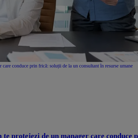
care conduce prin frică: soluții de la un consultant în resurse umane
 te protejezi de un manager care conduce pri