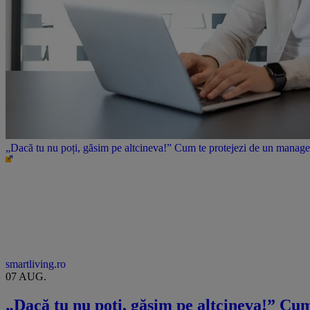
„Dacă tu nu poți, găsim pe altcineva!” Cum te protejezi de un manager 
smartliving.ro
07 AUG.
„Dacă tu nu poți, găsim pe altcineva!” Cum