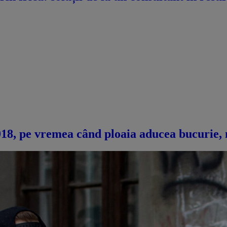
 2018, pe vremea când ploaia aducea bucurie,