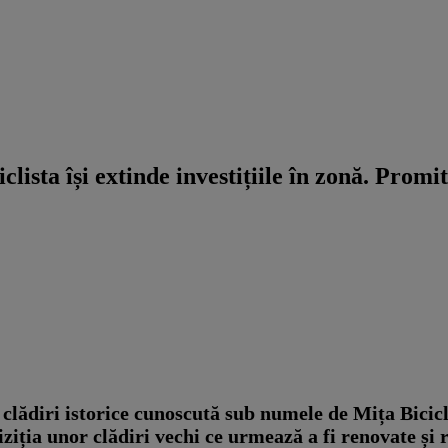
ista își extinde investițiile în zonă. Promit
lădiri istorice cunoscută sub numele de Mița Biciclist
ziția unor clădiri vechi ce urmează a fi renovate și r