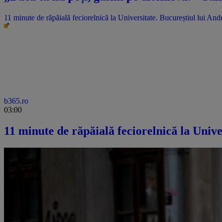
11 minute de răpăială feciorelnică la Universitate. Bucureștiul lui An
b365.ro
03:00
11 minute de răpăială feciorelnică la Unive