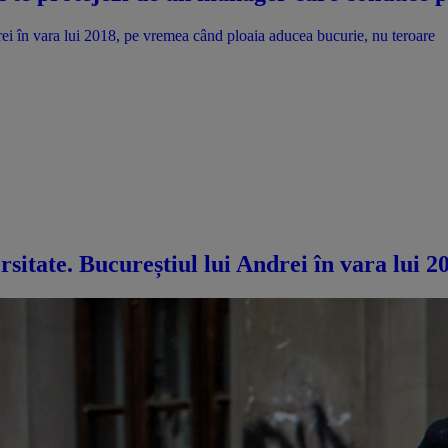
drei în vara lui 2018, pe vremea când ploaia aducea bucurie, nu teroare
rsitate. Bucureștiul lui Andrei în vara lui