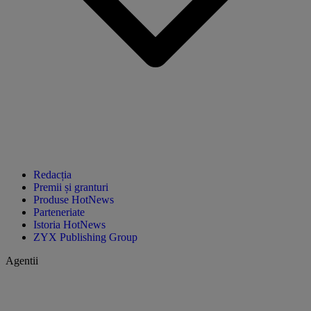
Redacția
Premii și granturi
Produse HotNews
Parteneriate
Istoria HotNews
ZYX Publishing Group
Agentii