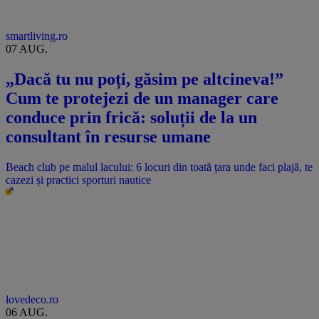
smartliving.ro
07 AUG.
„Dacă tu nu poți, găsim pe altcineva!”
Cum te protejezi de un manager care
conduce prin frică: soluții de la un
consultant în resurse umane
Beach club pe malul lacului: 6 locuri din toată țara unde faci plajă, te
cazezi și practici sporturi nautice
lovedeco.ro
06 AUG.