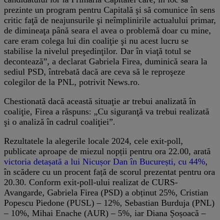
prezinte un program pentru Capitală şi să comunice în sens
critic faţă de neajunsurile şi neîmplinirile actualului primar,
de dimineaţa până seara el avea o problemă doar cu mine,
care eram colega lui din coaliţie şi nu acest lucru se
stabilise la nivelul preşedinţilor. Dar în viaţă totul se
decontează”, a declarat Gabriela Firea, duminică seara la
sediul PSD, întrebată dacă are ceva să le reproşeze
colegilor de la PNL, potrivit News.ro.
Chestionată dacă această situaţie ar trebui analizată în
coaliţie, Firea a răspuns: „Cu siguranţă va trebui realizată
şi o analiză în cadrul coaliţiei”.
Rezultatele la alegerile locale 2024, cele exit-poll,
publicate aproape de miezul nopții pentru ora 22.00, arată
victoria detașată a lui Nicușor Dan în București, cu 44%
,
în scădere cu un procent față de scorul prezentat pentru ora
20.30. Conform exit-poll-ului realizat de CURS-
Avangarde, Gabriela Firea (PSD) a obținut 25%, Cristian
Popescu Piedone (PUSL) – 12%, Sebastian Burduja (PNL)
– 10%, Mihai Enache (AUR) – 5%, iar Diana Șoșoacă –