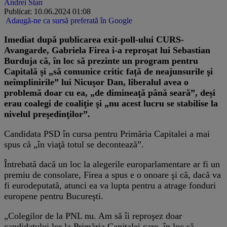
Andrei Stan
Publicat: 10.06.2024 01:08
Adaugă-ne ca sursă preferată în Google
Imediat după publicarea exit-poll-ului CURS-
Avangarde, Gabriela Firea i-a reproşat lui Sebastian
Burduja că, în loc să prezinte un program pentru
Capitală şi „să comunice critic faţă de neajunsurile şi
neîmplinirile” lui Nicuşor Dan, liberalul avea o
problemă doar cu ea, „de dimineaţă până seară”, deși
erau coalegi de coaliţie şi „nu acest lucru se stabilise la
nivelul preşedinţilor”.
Candidata PSD în cursa pentru Primăria Capitalei a mai
spus că „în viaţă totul se decontează”.
Întrebată dacă un loc la alegerile europarlamentare ar fi un
premiu de consolare, Firea a spus e o onoare şi că, dacă va
fi eurodeputată, atunci ea va lupta pentru a atrage fonduri
europene pentru Bucureşti.
„Colegilor de la PNL nu. Am să îi reproşez doar
candidatului lor la Primăria Capitalei care, în loc să