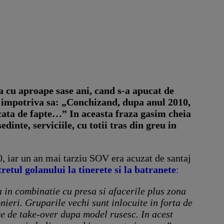
ma cu aproape sase ani, cand s-a apucat de
 impotriva sa: „Conchizand, dupa anul 2010,
icata de fapte…” In aceasta fraza gasim cheia
inte, serviciile, cu totii tras din greu in
, iar un an mai tarziu SOV era acuzat de santaj
retul golanului la tinerete si la batranete
:
a in combinatie cu presa si afacerile plus zona
nieri. Gruparile vechi sunt inlocuite in forta de
ve de take-over dupa model rusesc. In acest