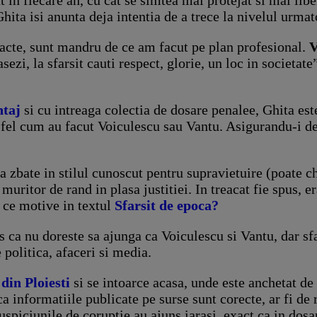
Ghita isi anunta deja intentia de a trece la nivelul urmat
acte, sunt mandru de ce am facut pe plan profesional.
V
asezi, la sfarsit cauti respect, glorie, un loc in societat
ntaj
si cu intreaga colectia de dosare penalee, Ghita est
 fel cum au facut Voiculescu sau Vantu. Asigurandu-i de 
 zbate in stilul cunoscut pentru supravietuire (poate ch
 muritor de rand in plasa justitiei. In treacat fie spus, 
n ce motive in textul
Sfarsit de epoca?
 ca nu doreste sa ajunga ca Voiculescu si Vantu, dar sfa
 politica, afaceri si media.
din Ploiesti
si se intoarce acasa, unde este anchetat d
ca informatiile publicate pe surse sunt corecte, ar fi de
uspiciunile de coruptie au ajuns iarasi, exact ca in dosa