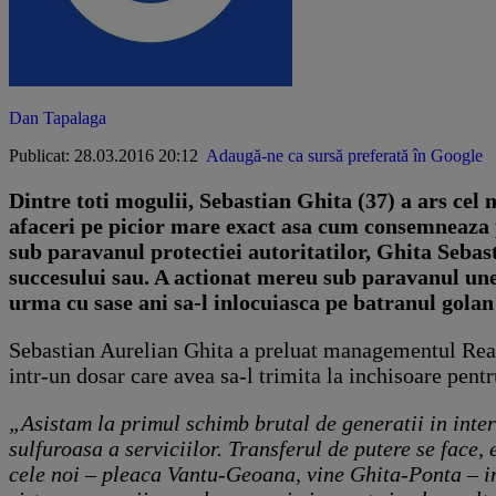
Dan Tapalaga
Publicat: 28.03.2016 20:12
Adaugă-ne ca sursă preferată în Google
Dintre toti mogulii, Sebastian Ghita (37) a ars cel 
afaceri pe picior mare exact asa cum consemneaza 
sub paravanul protectiei autoritatilor, Ghita Seba
succesului sau. A actionat mereu sub paravanul unei 
urma cu sase ani sa-l inlocuiasca pe batranul gol
Sebastian Aurelian Ghita a preluat managementul Reali
intr-un dosar care avea sa-l trimita la inchisoare pent
„Asistam la primul schimb brutal de generatii in inter
sulfuroasa a serviciilor. Transferul de putere se face,
cele noi – pleaca Vantu-Geoana, vine Ghita-Ponta – in