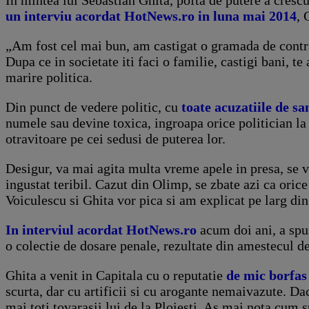
un interviu acordat HotNews.ro in luna mai 2014
, 
„Am fost cel mai bun, am castigat o gramada de contr
Dupa ce in societate iti faci o familie, castigi bani, te 
marire politica.
Din punct de vedere politic, cu
toate acuzatiile de sa
numele sau devine toxica, ingroapa orice politician la
otravitoare pe cei sedusi de puterea lor.
Desigur, va mai agita multa vreme apele in presa, se va
ingustat teribil. Cazut din Olimp, se zbate azi ca orice
Voiculescu si Ghita vor pica si am explicat pe larg di
In interviul acordat HotNews.ro
acum doi ani, a spus
o colectie de dosare penale, rezultate din amestecul de
Ghita a venit in Capitala cu o reputatie
de mic borfas 
scurta, dar cu artificii si cu arogante nemaivazute. Da
mai toti tovarasii lui de la Ploiesti. As mai nota cum s