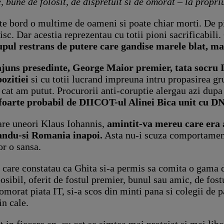
 bune de folosit, de dispretuit si de omorat – la propri
ste bord o multime de oameni si poate chiar morti. De p
fisc. Dar acestia reprezentau cu totii pioni sacrificabil
rupul restrans de putere care gandise marele blat, ma
ajuns presedinte, George Maior premier, tata socru I
pozitiei
si cu totii lucrand impreuna intru propasirea gr
at am putut. Procurorii anti-coruptie alergau azi dupa c
foarte probabil de DIICOT-ul Alinei Bica unit cu DN
pare uneori Klaus Iohannis,
amintit-va mereu care era 
uandu-si Romania inapoi.
Asta nu-i scuza comportamentu
or o sansa.
 care constatau ca Ghita si-a permis sa comita o gama d
osibil, oferit de fostul premier, bunul sau amic, de fost
omorat piata IT, si-a scos din minti pana si colegii de pa
in cale.
 in fiecare an, cu cat se simtea mai protejat si mai liber