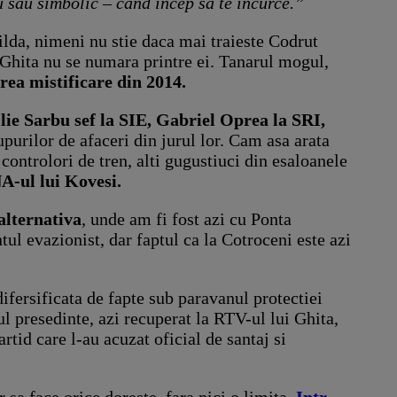
u sau simbolic – cand incep sa te incurce.”
ilda, nimeni nu stie daca mai traieste Codrut
i. Ghita nu se numara printre ei. Tanarul mogul,
rea mistificare din 2014.
lie Sarbu sef la SIE, Gabriel Oprea la SRI,
upurilor de afaceri din jurul lor. Cam asa arata
ontrolori de tren, alti gugustiuci din esaloanele
A-ul lui Kovesi.
alternativa
, unde am fi fost azi cu Ponta
l evazionist, dar faptul ca la Cotroceni este azi
ifersificata de fapte sub paravanul protectiei
ul presedinte, azi recuperat la RTV-ul lui Ghita,
rtid care l-au acuzat oficial de santaj si
 sa face orice doreste, fara nici o limita.
Intr-