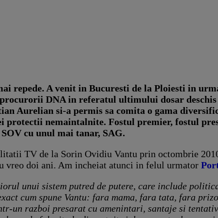
mai repede. A venit in Bucuresti de la Ploiesti in ur
procurorii DNA in referatul ultimului dosar deschis
stian Aurelian si-a permis sa comita o gama diversif
protectii nemaintalnite. Fostul premier, fostul presed
an SOV cu unul mai tanar, SAG.
tatii TV de la Sorin Ovidiu Vantu prin octombrie 2010
ru vreo doi ani. Am incheiat atunci in felul urmator
Port
iorul unui sistem putred de putere, care include politic
 exact cum spune Vantu: fara mama, fara tata, fara prizo
tr-un razboi presarat cu amenintari, santaje si tentati