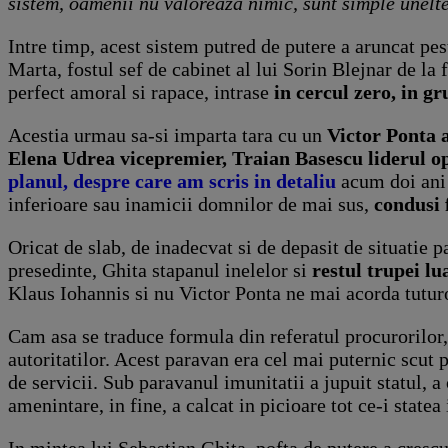
sistem, oamenii nu valoreaza nimic, sunt simple unelte,
Intre timp, acest sistem putred de putere a aruncat pe
Marta, fostul sef de cabinet al lui Sorin Blejnar de la 
perfect amoral si rapace, intrase
in cercul zero, in g
Acestia urmau sa-si imparta tara cu un
Victor Ponta 
Elena Udrea vicepremier, Traian Basescu liderul o
planul, despre care am scris in detaliu
acum doi ani c
inferioare sau inamicii domnilor de mai sus,
condusi 
Oricat de slab, de inadecvat si de depasit de situatie 
presedinte, Ghita stapanul inelelor si
restul trupei l
Klaus Iohannis si nu Victor Ponta ne mai acorda tutur
Cam asa se traduce formula din referatul procurorilor,
autoritatilor. Acest paravan era cel mai puternic scut p
de servicii. Sub paravanul imunitatii a jupuit statul, a 
amenintare, in fine, a calcat in picioare tot ce-i statea 
In mintea lui Sebastian Ghita, pofta de putere a crescut