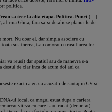
or: politica.
reau sa trec la alta etapa. Politica. Punct
(…)
e”, afirma Ghita, fara sa-si detalieze planurile de
e mort. Nu doar el, dar simpla asociere cu
toata sustinerea, i-au omorat cu rasuflarea lor
iar va reusi) dar spatiul sau de manevra s-a
era destul de clar inca de acum doi ani ca
rseste exact ca ei: cu acuzatii de santaj in CV si
e DNA-ul local, ca mogul esuat dupa o cariera
 remarcat viteza cu care l-au tradat (denuntat)
rul Duicu, la usa fostului premier, Victor Ponta.